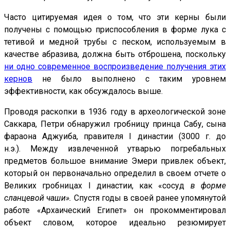
Часто цитируемая идея о том, что эти керны были
получены с помощью приспособления в форме лука c
тетивой и медной трубы с песком, используемым в
качестве абразива, должна быть отброшена, поскольку
ни одно современное воспроизведение получения этих
кернов
не было выполнено с таким уровнем
эффективности, как обсуждалось выше.
Проводя раскопки в 1936 году в археологической зоне
Саккара, Петри обнаружил гробницу принца Сабу, сына
фараона Аджуиба, правителя I династии (3000 г. до
н.э.). Между извлеченной утварью погребальных
предметов большое внимание Эмери привлек объект,
который он первоначально определил в своем отчете о
Великих гробницах I династии, как «сосуд
в форме
сланцевой чаши».
Спустя годы в своей ранее упомянутой
работе «Архаический Египет» он прокомментировал
объект словом, которое идеально резюмирует