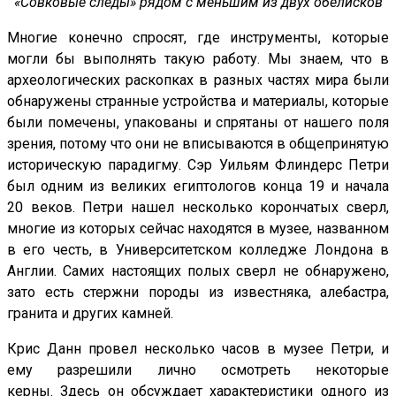
«Совковые следы» рядом с меньшим из двух обелисков
Многие конечно спросят, где инструменты, которые
могли бы выполнять такую ​​работу. Мы знаем, что в
археологических раскопках в разных частях мира были
обнаружены странные устройства и материалы, которые
были помечены, упакованы и спрятаны от нашего поля
зрения, потому что они не вписываются в общепринятую
историческую парадигму. Сэр Уильям Флиндерс Петри
был одним из великих египтологов конца 19 и начала
20 веков. Петри нашел несколько корончатых сверл,
многие из которых сейчас находятся в музее, названном
в его честь, в Университетском колледже Лондона в
Англии. Самих настоящих полых сверл не обнаружено,
зато есть стержни породы из известняка, алебастра,
гранита и других камней.
Крис Данн провел несколько часов в музее Петри, и
ему разрешили лично осмотреть некоторые
керны. Здесь он обсуждает характеристики одного из