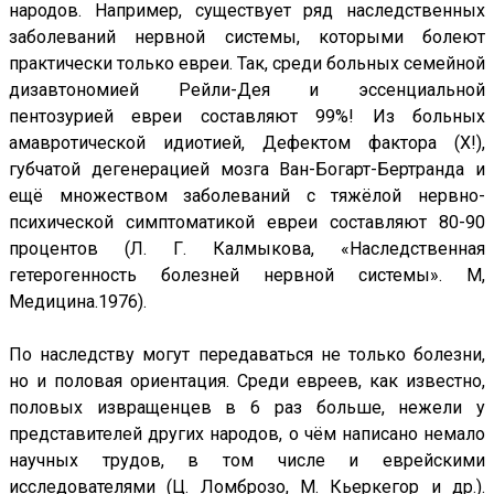
народов. Например, существует ряд наследственных
заболеваний нервной системы, которыми болеют
практически только евреи. Так, среди больных семейной
дизавтономией Рейли-Дея и эссенциальной
пентозурией евреи составляют 99%! Из больных
амавротической идиотией, Дефектом фактора (Х!),
губчатой дегенерацией мозга Ван-Богарт-Бертранда и
ещё множеством заболеваний с тяжёлой нервно-
психической симптоматикой евреи составляют 80-90
процентов (Л. Г. Калмыкова, «Наследственная
гетерогенность болезней нервной системы». М,
Медицина.1976).
По наследству могут передаваться не только болезни,
но и половая ориентация. Среди евреев, как известно,
половых извращенцев в 6 раз больше, нежели у
представителей других народов, о чём написано немало
научных трудов, в том числе и еврейскими
исследователями (Ц. Ломброзо, М. Кьеркегор и др.).