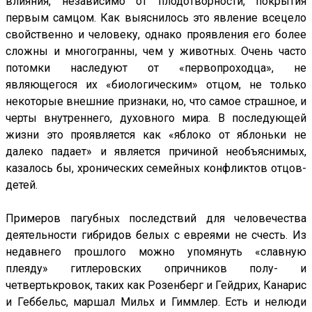
влияния, независимо от плодотворности, покрытия
первым самцом. Как выяснилось это явление всецело
свойственно и человеку, однако проявления его более
сложны и многогранны, чем у животных. Очень часто
потомки наследуют от «первопроходца», не
являющегося их «биологическим» отцом, не только
некоторые внешние признаки, но, что самое страшное, и
черты внутреннего, духовного мира. В последующей
жизни это проявляется как «яблоко от яблоньки не
далеко падает» и является причиной необъяснимых,
казалось бы, хронических семейных конфликтов отцов-
детей.
Примеров пагубных последствий для человечества
деятельности гибридов белых с евреями не счесть. Из
недавнего прошлого можно упомянуть «славную
плеяду» гитлеровских опричников полу- и
четвертькровок, таких как Розенберг и Гейдрих, Канарис
и Геббельс, маршал Мильх и Гиммлер. Есть и нелюди