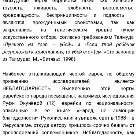
Наихудшие черты еврейства такие как: алчность,
трусость, лживость, злобность, вероломство,
кровожадность, беспринципность и подлость —
являются врождёнными свойствами, так как
закрепились на генетическом уровне путём
искусственного отбора, согласно требованиям Талмуда:
«Лучшего из гоев — убей!»
и
«Если твой ребёнок
расположен к христианину, то убей его»
(см. «Сто законов
из Талмуда», М., «Витязь», 1998).
Наиболее отталкивающей чертой еврея, по общему
признанию исследователей, является
НЕБЛАГОДАРНОСТЬ. Выявлению этой черты
еврейского народа посвящены, например, исследования
Руфи Окунёвой (12), еврейки по национальности,
описанные в её книге «Народ, не знающий
благодарности». Рукопись книги увидела свет в 1988 г. в
Иерусалиме, откуда автору пришлось срочно бежать от
преследований соплеменников. Неблагодарность, как