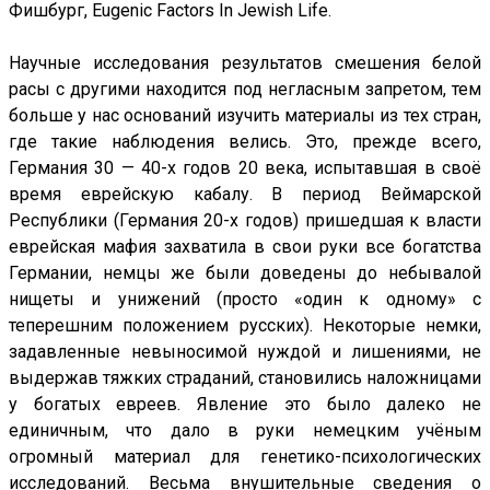
Фишбург, Eugenic Factors In Jewish Life.
Научные исследования результатов смешения белой
расы с другими находится под негласным запретом, тем
больше у нас оснований изучить материалы из тех стран,
где такие наблюдения велись. Это, прежде всего,
Германия 30 — 40-х годов 20 века, испытавшая в своё
время еврейскую кабалу. В период Веймарской
Республики (Германия 20-х годов) пришедшая к власти
еврейская мафия захватила в свои руки все богатства
Германии, немцы же были доведены до небывалой
нищеты и унижений (просто «один к одному» с
теперешним положением русских). Некоторые немки,
задавленные невыносимой нуждой и лишениями, не
выдержав тяжких страданий, становились наложницами
у богатых евреев. Явление это было далеко не
единичным, что дало в руки немецким учёным
огромный материал для генетико-психологических
исследований. Весьма внушительные сведения о