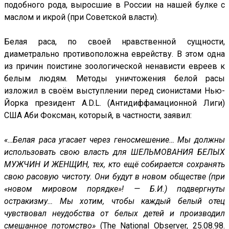
подобного рода, выросшие в России на нашей булке с
маслом и икрой (при Советской власти).
Белая раса, по своей нравственной сущности,
диаметрально противоположна еврейству. В этом одна
из причин поистине зоологической ненависти евреев к
белым людям. Методы уничтожения белой расы
изложил в своём выступлении перед сионистами Нью-
Йорка президент A.D.L. (Антидиффамационной Лиги)
США Аби Фоксман, который, в частности, заявил:
«…Белая раса угасает через геносмешение… Мы должны
использовать свою власть для ШЕЛЬМОВАНИЯ БЕЛЫХ
МУЖЧИН И ЖЕНЩИН, тех, кто ещё собирается сохранять
свою расовую чистоту. Они будут в новом обществе (при
«новом мировом порядке»! — Б.И.) подвергнуты
остракизму… Мы хотим, чтобы каждый белый отец
чувствовал неудобства от белых детей и производил
смешанное потомство»
(The National Observer, 25.08.98.