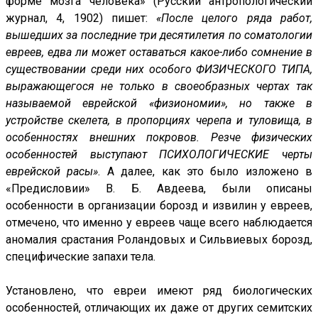
форме мозга человека» (Русский антропологический
журнал, 4, 1902) пишет:
«После целого ряда работ,
вышедших за последние три десятилетия по соматологии
евреев, едва ли может оставаться какое-либо сомнение в
существовании среди них особого ФИЗИЧЕСКОГО ТИПА,
выражающегося не только в своеобразных чертах так
называемой еврейской «физиономии», но также в
устройстве скелета, в пропорциях черепа и туловища, в
особенностях внешних покровов. Резче физических
особенностей выступают ПСИХОЛОГИЧЕСКИЕ черты
еврейской расы»
. А далее, как это было изложено в
«Предисловии» В. Б. Авдеева, были описаны
особенности в организации борозд и извилин у евреев,
отмечено, что именно у евреев чаще всего наблюдается
аномалия срастания Роландовых и Сильвиевых борозд,
специфические запахи тела.
Установлено, что евреи имеют ряд биологических
особенностей, отличающих их даже от других семитских