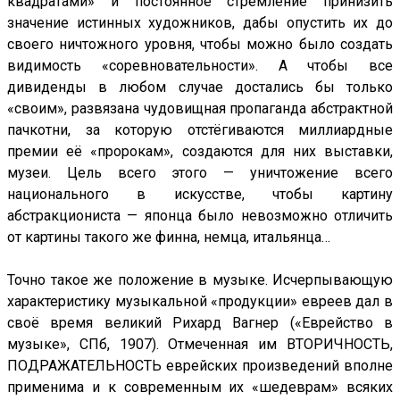
квадратами» и постоянное стремление принизить
значение истинных художников, дабы опустить их до
своего ничтожного уровня, чтобы можно было создать
видимость «соревновательности». А чтобы все
дивиденды в любом случае достались бы только
«своим», развязана чудовищная пропаганда абстрактной
пачкотни, за которую отстёгиваются миллиардные
премии её «пророкам», создаются для них выставки,
музеи. Цель всего этого — уничтожение всего
национального в искусстве, чтобы картину
абстракциониста — японца было невозможно отличить
от картины такого же финна, немца, итальянца…
Точно такое же положение в музыке. Исчерпывающую
характеристику музыкальной «продукции» евреев дал в
своё время великий Рихард Вагнер («Еврейство в
музыке», СПб, 1907). Отмеченная им ВТОРИЧНОСТЬ,
ПОДРАЖАТЕЛЬНОСТЬ еврейских произведений вполне
применима и к современным их «шедеврам» всяких