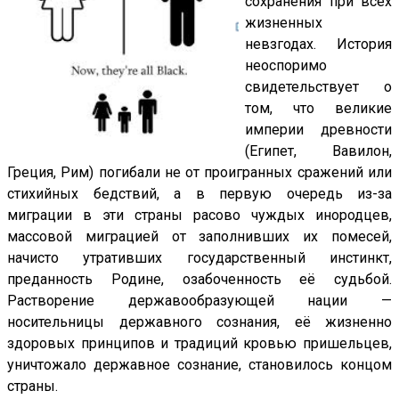
сохранения при всех
жизненных
невзгодах. История
неоспоримо
свидетельствует о
том, что великие
империи древности
(Египет, Вавилон,
Греция, Рим) погибали не от проигранных сражений или
стихийных бедствий, а в первую очередь из-за
миграции в эти страны расово чуждых инородцев,
массовой миграцией от заполнивших их помесей,
начисто утративших государственный инстинкт,
преданность Родине, озабоченность её судьбой.
Растворение державообразующей нации —
носительницы державного сознания, её жизненно
здоровых принципов и традиций кровью пришельцев,
уничтожало державное сознание, становилось концом
страны.