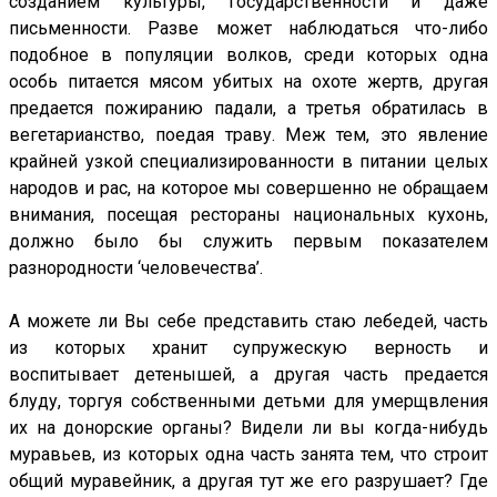
созданием культуры, государственности и даже
письменности. Разве может наблюдаться что-либо
подобное в популяции волков, среди которых одна
особь питается мясом убитых на охоте жертв, другая
предается пожиранию падали, а третья обратилась в
вегетарианство, поедая траву. Меж тем, это явление
крайней узкой специализированности в питании целых
народов и рас, на которое мы совершенно не обращаем
внимания, посещая рестораны национальных кухонь,
должно было бы служить первым показателем
разнородности ‘человечества’.
А можете ли Вы себе представить стаю лебедей, часть
из которых хранит супружескую верность и
воспитывает детенышей, а другая часть предается
блуду, торгуя собственными детьми для умерщвления
их на донорские органы? Видели ли вы когда-нибудь
муравьев, из которых одна часть занята тем, что строит
общий муравейник, а другая тут же его разрушает? Где