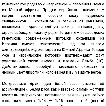
генетическое родство с негритянским племенем Лемба
из Южной Африки. Предки еврейского племени —
негры, составляли особую касту иудейских
священников — коханимов. В отличие от раввинов,
коханимы передавали своё учение и сан по наследству,
строго соблюдая чистоту рода. По данным оксфордских
генетиков, современные потомки коханимов из
Израиля имеют генетический код, во многом
совпадающий с кодом негров из Южной Африки. Теперь
уже и израильские историки подтверждают факт
родственной связи евреев и племени Лемба (10).
Действительно, попробуйте мысленно окрасить в
чёрный цвет лицо типичного еврея и вы увидите негра.
Межрасовые браки для белой расы опасны её
ассимиляцией. Белая раса, как известно, самый могучий
носитель творческого потенциала землян уже сейчас
составляет всего 1/14 — 1/15 часть от 6 (шести)