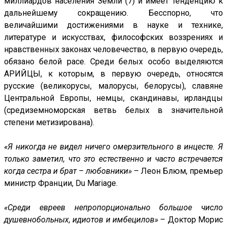
миллиардов населения Земли (7) и имеет тенденцию к
дальнейшему сокращению. Бесспорно, что
величайшими достижениями в науке и технике,
литературе и искусствах, философских воззрениях и
нравственных законах человечество, в первую очередь,
обязано белой расе. Среди белых особо выделяются
АРИЙЦЫ, к которым, в первую очередь, относятся
русские (великорусы, малорусы, белорусы), славяне
Центральной Европы, немцы, скандинавы, ирландцы
(средиземноморская ветвь белых в значительной
степени метизирована).
«Я никогда не видел ничего омерзительного в инцесте. Я
только заметил, что это естественно и часто встречается
когда сестра и брат – любовники»
– Леон Блюм, премьер
министр Франции, Du Mariage.
«Среди евреев непропорционально большое число
душевнобольных, идиотов и имбецилов»
– Доктор Морис