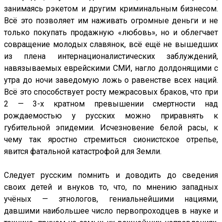
занимаясь рэкетом и другим криминальным бизнесом.
Всё это позволяет им наживать огромные деньги и не
только покупать продажную «любовь», но и облегчает
совращение молодых славянок, всё ещё не вышедших
из плена интернационалистических заблуждений,
навязываемых еврейскими СМИ, нагло долдонящими с
утра до ночи заведомую ложь о равенстве всех наций.
Всё это способствует росту межрасовых браков, что при
2 — 3-х кратном превышении смертности над
рождаемостью у русских можно приравнять к
губительной эпидемии. Исчезновение белой расы, к
чему так яростно стремиться сионистское отрепье,
явится фатальной катастрофой для Земли.
Следует русским помнить и доводить до сведения
своих детей и внуков то, что, по мнению западных
учёных — этнологов, гениальнейшими нациями,
давшими наибольшее число первопроходцев в науке и