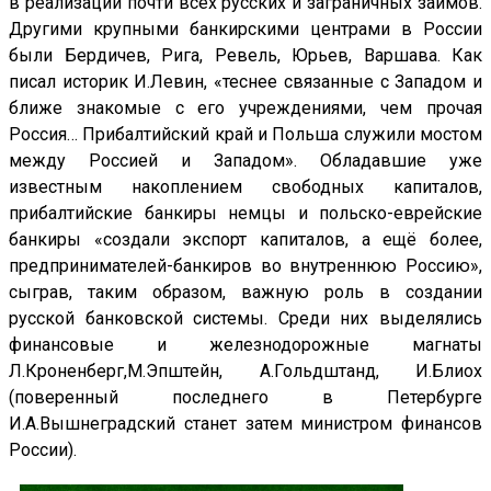
в реализации почти всех русских и заграничных займов.
Другими крупными банкирскими центрами в России
были Бердичев, Рига, Ревель, Юрьев, Варшава. Как
писал историк И.Левин, «теснее связанные с Западом и
ближе знакомые с его учреждениями, чем прочая
Россия… Прибалтийский край и Польша служили мостом
между Россией и Западом». Обладавшие уже
известным накоплением свободных капиталов,
прибалтийские банкиры немцы и польско-еврейские
банкиры «создали экспорт капиталов, а ещё более,
предпринимателей-банкиров во внутреннюю Россию»,
сыграв, таким образом, важную роль в создании
русской банковской системы. Среди них выделялись
финансовые и железнодорожные магнаты
Л.Кроненберг,М.Эпштейн, А.Гольдштанд, И.Блиох
(поверенный последнего в Петербурге
И.А.Вышнеградский станет затем министром финансов
России).