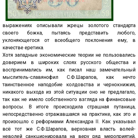
выражениях описывали жрецы золотого стандарта
своего божка, пытаясь представить любого,
уклоняющегося от всеобщего поклонения ему, в
качестве еретика.
Хотя западные экономические теории не пользовались
доверием в широких слоях русского общества и
воспринимались им, как писал наш замечательный
мыслитель-славянофил С.Ф.Шарапов, как нечто
таинственное наподобие колдовства и чернокнижия,
никакого выхода из этой ситуации оно не предлагало,
так как не имело собственного взгляда на финансовые
вопросы. В итоге происходила страшная путаница,
непосредственно отражавшаяся на практике, как это и
произошло с реформами Александра II. Как указывал
всё тот же С.Ф.Шарапов, верховная власть волей-
неволей санкционировала на веру ряд мероприятий,