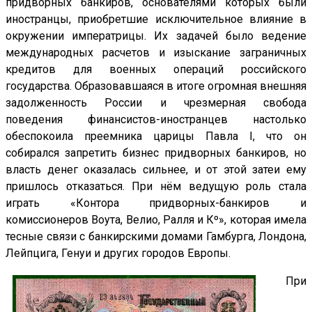
придворных банкиров, основателями которых были
иностранцы, приобретшие исключительное влияние в
окружении императрицы. Их задачей было ведение
международных расчетов и изыскание заграничных
кредитов для военных операций российского
государства. Образовавшаяся в итоге огромная внешняя
задолженность России и чрезмерная свобода
поведения финансистов-иностранцев настолько
обеспокоила преемника царицы Павла I, что он
собирался запретить бизнес придворных банкиров, но
власть денег оказалась сильнее, и от этой затеи ему
пришлось отказаться. При нём ведущую роль стала
играть «Контора придворных-банкиров и
комиссионеров Воута, Велио, Ралля и Кº», которая имела
тесные связи с банкирскими домами Гамбурга, Лондона,
Лейпцига, Генуи и других городов Европы.
При