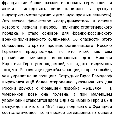
французские банки начали вытеснять германские и
активно вкладывать свои капиталы в русскую
индустрию (металлургию и угольную промышленность).
Это тесное финансовое «сотрудничество», в основе
которого лежали интересы политико-стратегического
порядка, и стало основой для франко-российского
военно-политического сближения. Об опасности этого
сближения, открыто противопоставлявшего Россию
Германии, предупреждал не кто иной, как сам
российский министр иностранных дел Николай
Карлович Гирс, утверждавший, что «даже видимость
того, что Россия ищет дружбы Франции, скорее ослабит,
чем укрепит наши позиции». Сотрудник Гирса Ламздорф
выражался ещё более откровенно, указывая, что для
России дружба с Францией подобна мышьяку – в
умеренной дозе она полезна, а при малейшем
увеличении становится ядом. Однако именно Гирс и был
вынужден в итоге в 1891 году подписать с Францией
соответствующее политическое соглашение, на основе