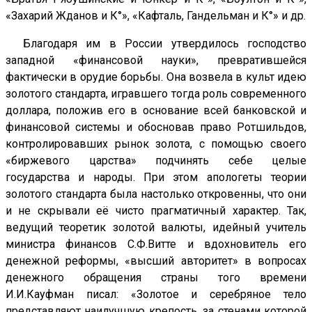
«Захарий Жданов и К°», «Кафталь, Гандельман и К°» и др.
Благодаря им в России утвердилось господство
западной «финансовой науки», превратившейся
фактически в орудие борьбы. Она возвела в культ идею
золотого стандарта, игравшего тогда роль современного
доллара, положив его в основание всей банковской и
финансовой системы и обосновав право Ротшильдов,
контролировавших рынок золота, с помощью своего
«биржевого царства» подчинять себе целые
государства и народы. При этом апологеты теории
золотого стандарта была настолько откровенны, что они
и не скрывали её чисто прагматичный характер. Так,
ведущий теоретик золотой валюты, идейный учитель
министра финансов С.Ф.Витте и вдохновитель его
денежной реформы, «высший авторитет» в вопросах
денежного обращения страны того времени
И.И.Кауфман писал: «Золотое и серебряное тело
представляют наилучшую крепость, за стенами которой