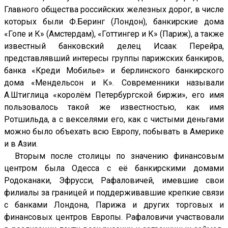
Главного общества российских железных дорог, в числе
которых были Ф.Беринг (Лондон), банкирские дома
«Гопе и К» (Амстердам), «Готтингер и К» (Париж), а также
известный банковский делец Исаак Перейра,
представлявший интересы группы парижских банкиров,
банка «Креди Мобилье» и берлинского банкирского
дома «Мендельсон и К». Современники называли
А.Штиглица «королём Петербургской биржи», его имя
пользовалось такой же известностью, как имя
Ротшильда, а с векселями его, как с чистыми деньгами
можно было объехать всю Европу, побывать в Америке
и в Азии.
Вторым после столицы по значению финансовым
центром была Одесса с её банкирскими домами
Родоканаки, Эфрусси, Рафаловичей, имевшие свои
филиалы за границей и поддерживавшие крепкие связи
с банками Лондона, Парижа и других торговых и
финансовых центров Европы. Рафаловичи участвовали