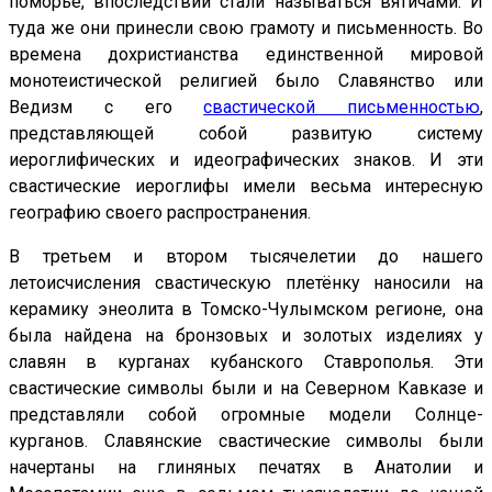
поморье, впоследствии стали называться вятичами. И
туда же они принесли свою грамоту и письменность. Во
времена дохристианства единственной мировой
монотеистической религией было Славянство или
Ведизм с его
свастической письменностью
,
представляющей собой развитую систему
иероглифических и идеографических знаков. И эти
свастические иероглифы имели весьма интересную
географию своего распространения.
В третьем и втором тысячелетии до нашего
летоисчисления свастическую плетёнку наносили на
керамику энеолита в Томско-Чулымском регионе, она
была найдена на бронзовых и золотых изделиях у
славян в курганах кубанского Ставрополья. Эти
свастические символы были и на Северном Кавказе и
представляли собой огромные модели Солнце-
курганов. Славянские свастические символы были
начертаны на глиняных печатях в Анатолии и