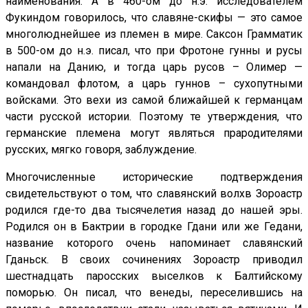
наименования. А в 460-ом до н.э. исследователем
Фукиндом говорилось, что славяне-скифы — это самое
многолюднейшее из племен в мире. Саксон Грамматик
в 500-ом до н.э. писал, что при Фротоне гунны и русы
напали на Данию, и тогда царь русов – Олимер —
командовал флотом, а царь гуннов – сухопутными
войсками. Это вехи из самой ближайшей к германцам
части русской истории. Поэтому те утверждения, что
германские племена могут являться прародителями
русских, мягко говоря, заблуждение.
Многочисленные исторические подтверждения
свидетельствуют о том, что славянский волхв Зороастр
родился где-то два тысячелетия назад до нашей эры.
Родился он в Бактрии в городке Гдани или же Гедани,
название которого очень напоминает славянский
Гданьск. В своих сочинениях Зороастр приводил
шестнадцать паросских выселков к Балтийскому
поморью. Он писал, что венеды, переселившись на