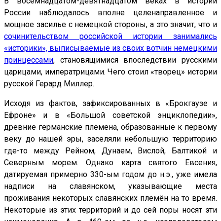
В восемнадцатом-девятнадцатом веках в истории
России наблюдалось вполне целенаправленное и
мощное засилье с немецкой стороны, а это значит, что и
сочинительством российской истории занимались
«историки», выписываемые из своих вотчин немецкими
принцессами
, становящимися впоследствии русскими
царицами, императрицами. Чего стоил «творец» истории
русской Герард Миллер.
Исходя из фактов, зафиксированных в «Брокгаузе и
Ефроне» и в «Большой советской энциклопедии»,
древние германские племена, образованные к первому
веку до нашей эры, заселяли небольшую территорию
где-то между Рейном, Дунаем, Вислой, Балтикой и
Северным морем. Однако карта святого Евсения,
датируемая примерно 330-ым годом до н.э., уже имела
надписи на славянском, указывающие места
проживания некоторых славянских племён на то время.
Некоторые из этих территорий и до сей поры носят эти