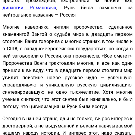
престол прозападной, настроенной на новый лад
династии Романовых
, Русь была заменена на
нейтральное название — Россия.
Многие наверняка читали пророчество, сделанное
знаменитой Вангой о судьбе мира в двадцать первом
столетии. Ванга говорила о многих странах, в том числе и
о США, о западно-европейских государствах, но когда с
ней заговорили о России, она произнесла: «Все сметет».
Пророчества Ванги трактовали многие, и все как один
пришли к выводу, что в двадцать первом столетии мир
увидит поистине новое русское чудо – успешную,
справедливую и уникальную русскую цивилизацию,
синтезировавшую не одно тысячелетие. Хотя многие
ученые считают, что этот синтез был изначально, и был
потому, что цивилизация на Руси была всегда.
Сегодня в нашей стране, да и не только, вырос интерес к
достоверной, а не выдуманной и веками навязываемой
нашему народу истории. И интерес этот, надо сказать,