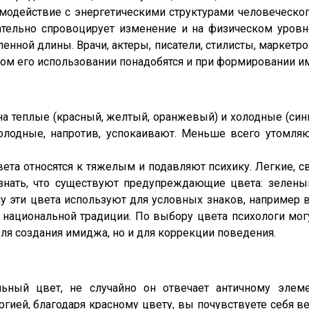
модействие с энергетическими структурами человеческог
ательно спровоцирует изменение и на физическом уровн
нной длины. Врачи, актеры, писатели, стилисты, маркетр
ом его использовании понадобятся и при формировании и
а теплые (красный, желтый, оранжевый) и холодные (син
олодные, напротив, успокаивают. Меньше всего утомляю
ета относятся к тяжелым и подавляют психику. Легкие, 
 знать, что существуют предупреждающие цвета: зелены
у эти цвета используют для условных знаков, например в
 национальной традиции. По выбору цвета психологи могу
ля создания имиджа, но и для коррекции поведения.
ьный цвет, не случайно он отвечает античному элеме
гией, благодаря красному цвету, вы почувствуете себя в