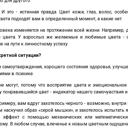
о для другого.
И это - истинная правда. Цвет кожи, глаз, волос, особе
вета подходят вам в определенный момент, а какие нет.
века изменяется на протяжении всей жизни. Например, 
е цвета. У взрослых же желаемые и любимые цвета - с
 на пути к личностному успеху.
кретной ситуации?
 самоутверждения, хорошего состояния здоровья, улучш
иями в психике.
е могут, потому что восприятие цвета и эмоциональное 
му понравившийся цвет - индикатор нашего самочувствия и
имеру, вам вдруг захотелось черного - возможно, внутри в
м наскучил образ «серой мышки», и захотелось испытать 
ь эффект с помощью механических или математически
ому. В любом случае, влеченье к новым цветным ощущения