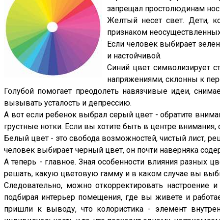
запрещал простолюдинам носи
Желтый несет свет. Дети, к
признаком неосуществленных
Если человек выбирает зелен
и настойчивой.
Синий цвет символизирует с
напряжениями, склонны к пе
Голубой помогает преодолеть навязчивые идеи, снимае
вызывать усталость и депрессию.
А вот если ребенок выбрал серый цвет - обратите вниман
грустные нотки. Если вы хотите быть в центре внимания, 
Белый цвет - это свобода возможностей, чистый лист, ре
человек выбирает черный цвет, он почти наверняка соде
А теперь - главное. Зная особенности влияния разных ц
решать, какую цветовую гамму и в каком случае вы выб
Следовательно, можно откорректировать настроение и
подбирая интерьер помещения, где вы живете и работае
пришли к выводу, что колористика - элемент внутрен