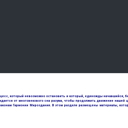
оцесс, который невозможно остановить и который, единожды начавшийся, бе
ждается от многовекового сна разума, чтобы продолжить движение нашей ц
 Законам Гармонии Мироздания. В этом разделе размещены материалы, кото