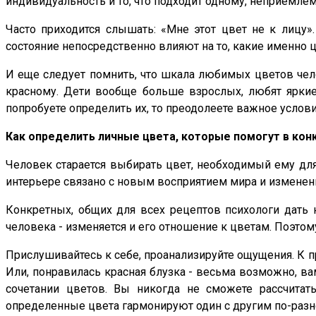
индивидуальность и то, что подходит одному, неприемлем
Часто приходится слышать: «Мне этот цвет не к лицу». 
состояние непосредственно влияют на то, какие именно ц
И еще следует помнить, что шкала любимых цветов чело
красному. Дети вообще больше взрослых, любят ярки
попробуете определить их, то преодолеете важное условие
Как определить личные цвета, которые помогут в кон
Человек старается выбирать цвет, необходимый ему для
интерьере связано с новым восприятием мира и изменен
Конкретных, общих для всех рецептов психологи дать н
человека - изменяется и его отношение к цветам. Поэто
Прислушивайтесь к себе, проанализируйте ощущения. К пр
Или, понравилась красная блузка - весьма возможно, ва
сочетании цветов. Вы никогда не сможете рассчитат
определенные цвета гармонируют один с другим по-разн