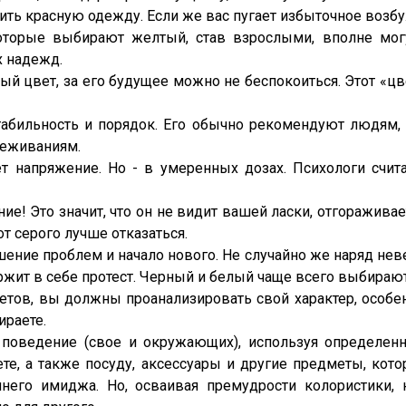
ть красную одежду. Если же вас пугает избыточное возбуж
оторые выбирают желтый, став взрослыми, вполне могу
 надежд.
ый цвет, за его будущее можно не беспокоиться. Этот «
табильность и порядок. Его обычно рекомендуют людям
реживаниям.
т напряжение. Но - в умеренных дозах. Психологи счи
ие! Это значит, что он не видит вашей ласки, отгоражива
от серого лучше отказаться.
шение проблем и начало нового. Не случайно же наряд неве
ржит в себе протест. Черный и белый чаще всего выбирают
ветов, вы должны проанализировать свой характер, особен
ираете.
 поведение (свое и окружающих), используя определен
те, а также посуду, аксессуары и другие предметы, ко
него имиджа. Но, осваивая премудрости колористики,