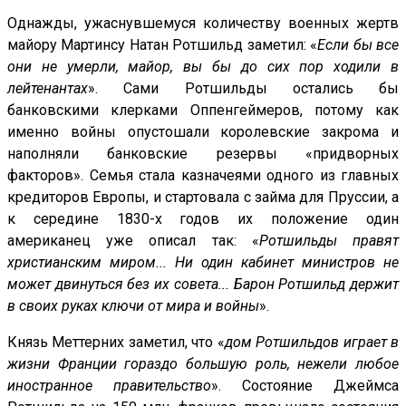
Однажды, ужаснувшемуся количеству военных жертв
майору Мартинсу Натан Ротшильд заметил: «
Если бы все
они не умерли, майор, вы бы до сих пор ходили в
лейтенантах
». Сами Ротшильды остались бы
банковскими клерками Оппенгеймеров, потому как
именно войны опустошали королевские закрома и
наполняли банковские резервы «придворных
факторов». Семья стала казначеями одного из главных
кредиторов Европы, и стартовала с займа для Пруссии, а
к середине 1830-х годов их положение один
американец уже описал так: «
Ротшильды правят
христианским миром... Ни один кабинет министров не
может двинуться без их совета... Барон Ротшильд держит
в своих руках ключи от мира и войны
».
Князь Меттерних заметил, что «
дом Ротшильдов играет в
жизни Франции гораздо большую роль, нежели любое
иностранное правительство
». Состояние Джеймса