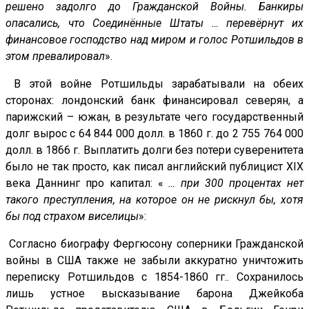
решено задолго до Гражданской Войны. Банкиры
опасались, что Соединённые Штаты … перевёрнут их
финансовое господство над миром и голос Ротшильдов в
этом превалировал
».
В этой войне Ротшильды зарабатывали на обеих
сторонах: лондонский банк финансировал северян, а
парижский – южан, в результате чего государственный
долг вырос с 64 844 000 долл. в 1860 г. до 2 755 764 000
долл. в 1866 г. Выплатить долги без потери суверенитета
было не так просто, как писал английский публицист XIX
века Даннинг про капитал: «
… при 300 процентах нет
такого преступления, на которое он не рискнул бы, хотя
бы под страхом виселицы
»:
Согласно биографу Фергюсону соперники Гражданской
войны в США также не забыли аккуратно уничтожить
переписку Ротшильдов с 1854-1860 гг.. Сохранилось
лишь устное высказывание барона Джейкоба