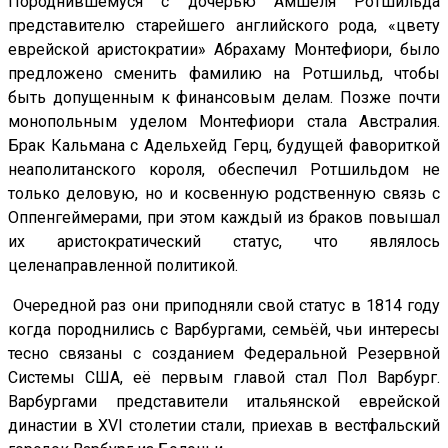
Породнившемуся с дочерью Амшеля Ротшильда
представителю старейшего английского рода, «цвету
еврейской аристократии» Абрахаму Монтефиори, было
предложено сменить фамилию на Ротшильд, чтобы
быть допущенным к финансовым делам. Позже почти
монопольным уделом Монтефиори стала Австралия.
Брак Кальмана с Адельхейд Герц, будущей фавориткой
неаполитанского короля, обеспечил Ротшильдом не
только деловую, но и косвенную родственную связь с
Оппенгеймерами, при этом каждый из браков повышал
их аристократический статус, что являлось
целенаправленной политикой.
Очередной раз они приподняли свой статус в 1814 году
когда породнились с Варбургами, семьёй, чьи интересы
тесно связаны с созданием Федеральной Резервной
Системы США, её первым главой стал Пол Варбург.
Варбургами представители итальянской еврейской
династии в XVI столетии стали, приехав в вестфальский