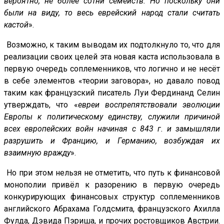
вероятно, не более сотни семейств. Но поскольку они
были на виду, то весь еврейский народ стали считать
кастой
».
Возможно, к таким выводам их подтолкнуло то, что для
реализации своих целей эта новая каста использовала в
первую очередь соплеменников, что логично и не несёт
в себе элементов «теории заговора», но давало повод
таким как французский писатель Луи Фердинанд Селин
утверждать, что «
евреи воспрепятствовали эволюции
Европы к политическому единству, служили причиной
всех европейских войн начиная с 843 г. и замышляли
разрушить и Францию, и Германию, возбуждая их
взаимную вражду
».
Но при этом нельзя не отметить, что путь к финансовой
монополии привёл к разорению в первую очередь
конкурирующих финансовых структур соплеменников
английского Абрахама Голдсмита, французского Ахилла
Фулда, Дэвида Пэриша, и прочих ростовщиков Австрии.