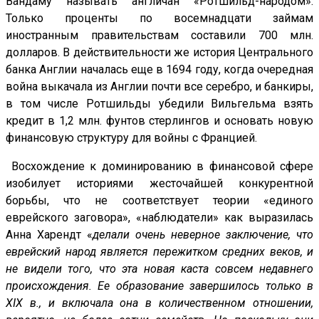
Вандаму называть англичан «Ротшильд-народом».
Только проценты по восемнадцати займам
иностранным правительствам составили 700 млн.
долларов. В действительности же история Центрального
банка Англии началась еще в 1694 году, когда очередная
война выкачала из Англии почти все серебро, и банкиры,
в том числе Ротшильды убедили Вильгельма взять
кредит в 1,2 млн. фунтов стерлингов и основать новую
финансовую структуру для войны с Францией.
Восхождение к доминированию в финансовой сфере
изобилует историями жесточайшей конкурентной
борьбы, что не соответствует теории «единого
еврейского заговора», «наблюдатели» как выразилась
Анна Харендт «
делали очень неверное заключение, что
еврейский народ является пережитком средних веков, и
не видели того, что эта новая каста совсем недавнего
происхождения. Ее образование завершилось только в
XIX в., и включала она в количественном отношении,