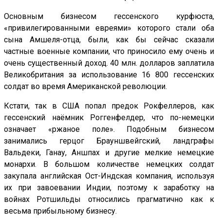
Основным бизнесом гессенского курфюста,
«привилегированными евреями» которого стали оба
сына Амшеля-отца, были, как бы сейчас сказали
частные военные компании, что приносило ему очень и
очень существенный доход. 40 млн. долларов заплатила
Великобритания за использование 16 800 гессенских
солдат во время Американской революции.
Кстати, так в США попал предок Рокфеллеров, как
гессенский наёмник Роггенфелдер, что по-немецки
означает «ржаное поле». Подобным бизнесом
занимались герцог Брауншвейгский, ландграфы
Вальдеки, Ганау, Аншпах и другие мелкие немецкие
монархи. В большом количестве немецких солдат
закупала английская Ост-Индская компания, используя
их при завоевании Индии, поэтому к заработку на
войнах Ротшильды относились прагматично как к
весьма прибыльному бизнесу.