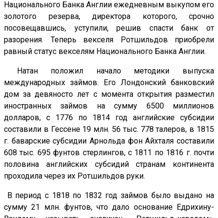
Национального Банка Англии ежедневным выкупом его
золотого резерва, директора которого, срочно
посовещавшись, уступили, решив спасти банк от
разорения. Теперь векселя Ротшильдов приобрели
равный статус векселям Национального Банка Англии.
Натан положил начало методики выпуска
международных займов. Его Лондонский банковский
дом за девяносто лет с момента открытия разместил
иностранных займов на сумму 6500 миллионов
долларов, с 1776 по 1814 год английские субсидии
составили в Гессене 19 млн. 56 тыс. 778 талеров, в 1815
г. баварские субсидии Арнольда фон Айхталя составили
608 тыс. 695 фунтов стерлингов, с 1811 по 1816 г. почти
половина английских субсидий странам континента
проходила через их Ротшильдов руки.
В период с 1818 по 1832 год займов было выдано на
сумму 21 млн. фунтов, что дало основание Едрихину-