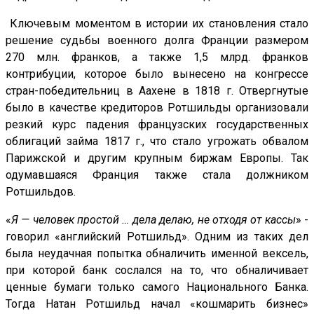
Ключевым моментом в истории их становления стало
решение судьбы военного долга Франции размером
270 млн. франков, а также 1,5 млрд. франков
контрибуции, которое было вынесено на конгрессе
стран-победительниц в Аахене в 1818 г. Отвергнутые
было в качестве кредиторов Ротшильды организовали
резкий курс падения французских государственных
облигаций займа 1817 г., что стало угрожать обвалом
Парижской и другим крупным биржам Европы. Так
одумавшаяся Франция также стала должником
Ротшильдов.
«
Я — человек простой … дела делаю, не отходя от кассы
» -
говорил «английский Ротшильд». Одним из таких дел
была неудачная попытка обналичить именной вексель,
при которой банк сослался на то, что обналичивает
ценные бумаги только самого Национального Банка.
Тогда Натан Ротшильд начал «кошмарить бизнес»