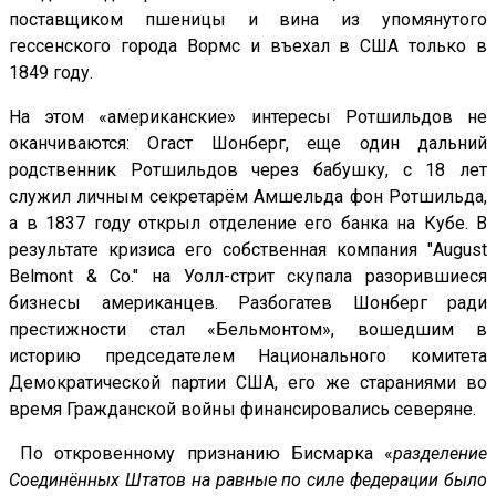
поставщиком пшеницы и вина из упомянутого
гессенского города Вормс и въехал в США только в
1849 году.
На этом «американские» интересы Ротшильдов не
оканчиваются: Огаст Шонберг, еще один дальний
родственник Ротшильдов через бабушку, с 18 лет
служил личным секретарём Амшельда фон Ротшильда,
а в 1837 году открыл отделение его банка на Кубе. В
результате кризиса его собственная компания "August
Belmont & Cо." на Уолл-стрит скупала разорившиеся
бизнесы американцев. Разбогатев Шонберг ради
престижности стал «Бельмонтом», вошедшим в
историю председателем Национального комитета
Демократической партии США, его же стараниями во
время Гражданской войны финансировались северяне.
По откровенному признанию Бисмарка «
разделение
Соединённых Штатов на равные по силе федерации было