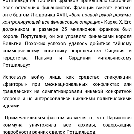
Ротшильда на 150 млн. франков превышало состояния
всех остальных финансистов Франции вместе взятых,
он с братом Людовика XVIII, «
был правой рукой режима,
контролирующей все финансовые операции
» Карла X. Его
должником в размере 25 миллионов франков был
король Португалии, он же управлял финансами короля
Бельгии. Похожих успехов удалось добиться тайному
коммерческому советнику королевства Сицилия и
герцогства Пальма и Сардинии «итальянскому
Ротшильду»
Используя войну лишь как средство спекуляции,
«факторы» при межнациональных конфликтах или
гражданских не симпатизировали никакой конкретной
стороне и не интересовались никакими политическими
идеями.
Примечательным фактом является то, что Парижская
коммуна уничтожила все архивы, содержащие
подробности ранних сделок Ротшильдов.