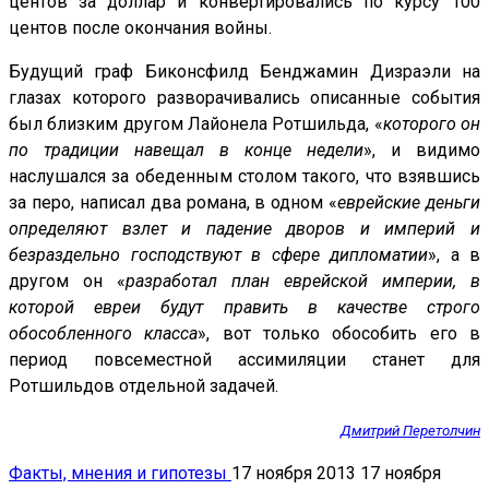
центов за доллар и конвертировались по курсу 100
центов после окончания войны.
Будущий граф Биконсфилд Бенджамин Дизраэли на
глазах которого разворачивались описанные события
был близким другом Лайонела Ротшильда, «
которого он
по традиции навещал в конце недели
», и видимо
наслушался за обеденным столом такого, что взявшись
за перо, написал два романа, в одном «
еврейские деньги
определяют взлет и падение дворов и империй и
безраздельно господствуют в сфере дипломатии
», а в
другом он «
разработал план еврейской империи, в
которой евреи будут править в качестве строго
обособленного класса
», вот только обособить его в
период повсеместной ассимиляции станет для
Ротшильдов отдельной задачей.
Дмитрий Перетолчин
Факты, мнения и гипотезы
17 ноября 2013
17 ноября