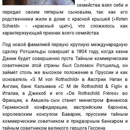
семейства взял себе и
передал своим пятерым сыновьям, так как его
родственники жили в доме с красной крышей («Roten
Schield» - «красный щит»), что сложилось как
характеризующий признак всего семейства.
Под новой фамилией первую крупную международную
сделку Ротшильды совершат в 1804 году, когда казна
Дании будет совершенно пуста. Тайным коммерческим
советником этой страны был Соломон Ротшильд, он
займёт столь же высокое положение в Пруссии и как
основатель «S M von Rothschild» в Австрии. Натан в
Англии, банк Кальмана «C M de Rothschild & Figli» в
Италии, а Джекоб и его «De Rothschild Frères» во
Франции, а Амшель-сын станет министром финансов
Германской конфедерации, австрийским бароном,
королевским консулом Баварии, прусским тайным
коммерческим советником и придворным банкиром и
тайным советником великого герцога Гессена.