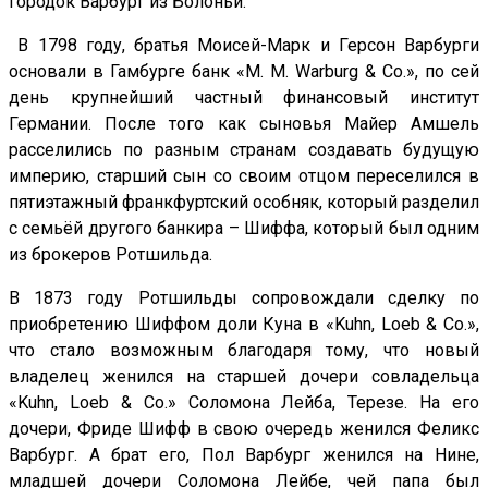
городок Варбург из Болоньи.
В 1798 году, братья Моисей-Марк и Герсон Варбурги
основали в Гамбурге банк «M. M. Warburg & Co.», по сей
день крупнейший частный финансовый институт
Германии. После того как сыновья Майер Амшель
расселились по разным странам создавать будущую
империю, старший сын со своим отцом переселился в
пятиэтажный франкфуртский особняк, который разделил
с семьёй другого банкира – Шиффа, который был одним
из брокеров Ротшильда.
В 1873 году Ротшильды сопровождали сделку по
приобретению Шиффом доли Куна в «Kuhn, Loeb & Co.»,
что стало возможным благодаря тому, что новый
владелец женился на старшей дочери совладельца
«Kuhn, Loeb & Co.» Соломона Лейба, Терезе. На его
дочери, Фриде Шифф в свою очередь женился Феликс
Варбург. А брат его, Пол Варбург женился на Нине,
младшей дочери Соломона Лейбе, чей папа был