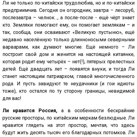
Ли не только по-китайски трудолюбив, но и по-китайски
предприимчив. Сегодня он огородник, завтра – лесоруб,
послезавтра – челнок…, а после-после - ещё чёрт знает
кто. Земляки помогают ему, он помогает землякам – и
так, сообща, они осваивают «Великую пустыню», ещё
недавно населённую только длинноносыми северными
варварами, как думают многие. Ещё немного – Ли
построит свой дом и женится на настоящей китаянке,
которая родит ему четырёх – нет(!), пятерых прелестных
детей. Ещё двадцать лет – появятся внуки, и тогда Ли
станет настоящим патриархом, главой многочисленного
рода. И пусть завидуют те неудачники (и гои идиоты
тоже), кто остался по ту сторону границы, невидимой
для вас!
Ли нравится Россия,
а в особенности бескрайние
русские просторы, по китайским меркам безлюдные. Ли
нравится глядеть на этот простор, мечтая, что здесь
будут жить десять тысяч его благодарных потомков. Ли