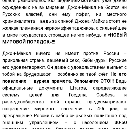
одной разновидностью индейцев-могикан, уже давно
осуждённых на вымирание. Джон-Майкл не боится ни
Русских властей, они ему пофиг, ни местного
криминалитета – ведь за спиной Джона-Майкла стоит не
жалкая племенная наркомафия таджиков, а сильнейшее
в мире государство, строящее не что-нибудь, а
«НОВЫЙ
МИРОВОЙ ПОРЯДОК»!!!
Джон-Майкл ничего не имеет против России –
прикольная страна, дешёвый секс, бабы-дуры Русские
его удовлетворяют. Он даже с удовольствием выпьет с
тобой на брудершафт – особенно за твой счёт.
Но его
появление – дурная примета. Запомните ЭТО!!!
Ведь
официальные документы Штатов, определяющие
систему целей для Госдепа, Совбеза и
разведсообщества этой страны, предусматривают
сокращение мирового населения в
4-5 раз,
и
превращение России в набор сырьевых полигонов под
внешним управлением – с населением
30-50