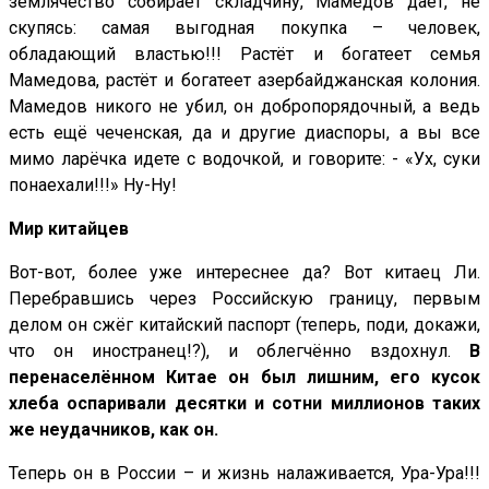
землячество собирает складчину, Мамедов даёт, не
скупясь: самая выгодная покупка – человек,
обладающий властью!!! Растёт и богатеет семья
Мамедова, растёт и богатеет азербайджанская колония.
Мамедов никого не убил, он добропорядочный, а ведь
есть ещё чеченская, да и другие диаспоры, а вы все
мимо ларёчка идете с водочкой, и говорите: - «Ух, суки
понаехали!!!» Ну-Ну!
Мир китайцев
Вот-вот, более уже интереснее да? Вот китаец Ли.
Перебравшись через Российскую границу, первым
делом он сжёг китайский паспорт (теперь, поди, докажи,
что он иностранец!?), и облегчённо вздохнул.
В
перенаселённом Китае он был лишним, его кусок
хлеба оспаривали десятки и сотни миллионов таких
же неудачников, как он.
Теперь он в России – и жизнь налаживается, Ура-Ура!!!