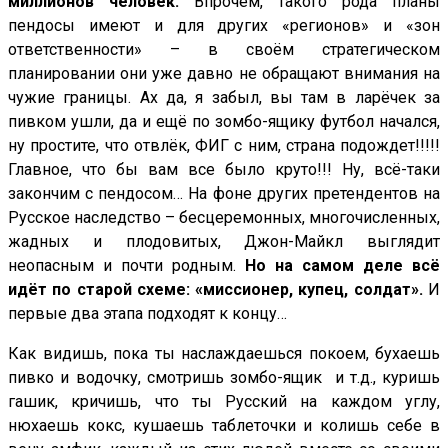
миллионов человек.
Впрочем, такого рода планы
пендосы имеют и для других «регионов» и «зон
ответственности» – в своём стратегическом
планировании они уже давно не обращают внимания на
чужие границы. Ах да, я забыл, вы там в ларёчек за
пивком ушли, да и ещё по зомбо-ящику футбол начался,
ну простите, что отвлёк, ФИГ с ним, страна подождет!!!!!
Главное, что бы вам все было круто!!! Ну, всё-таки
закончим с пендосом… На фоне других претендентов на
Русское наследство – бесцеремонных, многочисленных,
жадных и плодовитых, Джон-Майкл выглядит
неопасным и почти родным.
Но на самом деле всё
идёт по старой схеме: «миссионер, купец, солдат».
И
первые два этапа подходят к концу…
Как видишь, пока ты наслаждаешься покоем, бухаешь
пивко и водочку, смотришь зомбо-ящик и т.д., куришь
гашик, кричишь, что ты Русский на каждом углу,
нюхаешь кокс, кушаешь таблеточки и колишь себе в