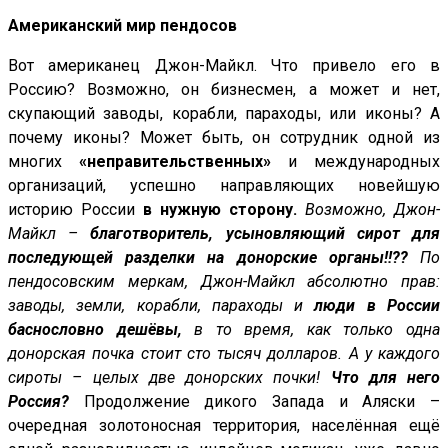
Американский мир пендосов
Вот американец Джон-Майкл. Что привело его в
Россию? Возможно, он бизнесмен, а может и нет,
скупающий заводы, корабли, параходы, или иконы? А
почему иконы? Может быть, он сотрудник одной из
многих
«неправительственных»
и международных
организаций, успешно направляющих новейшую
историю России
в нужную сторону.
Возможно, Джон-
Майкл –
благотворитель, усыновляющий сирот для
последующей разделки на донорские органы!!??
По
пендосовским меркам, Джон-Майкл абсолютно прав:
заводы, земли, корабли, параходы и
люди в России
баснословно дешёвы,
в то время, как только одна
донорская почка стоит сто тысяч долларов. А у каждого
сироты – целых две донорских почки!
Что для него
Россия?
Продолжение дикого Запада и Аляски –
очередная золотоносная территория, населённая ещё