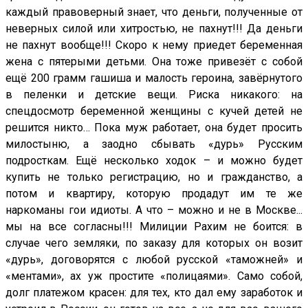
каждый правоверный знает, что деньги, полученные от
неверных силой или хитростью, не пахнут!!! Да деньги
не пахнут вообще!!! Скоро к нему приедет беременная
жена с пятерыми детьми. Она тоже привезёт с собой
ещё 200 грамм гашиша и малость героина, завёрнутого
в пеленки и детские вещи. Риска никакого: на
спецдосмотр беременной женщины с кучей детей не
решится никто… Пока муж работает, она будет просить
милостыню, а заодно сбывать «дурь» Русским
подросткам. Ещё несколько ходок – и можно будет
купить не только регистрацию, но и гражданство, а
потом и квартиру, которую продадут им те же
наркоманы гои идиоты. А что – можно и не в Москве...
мы на все согласны!!! Милиции Рахим не боится: в
случае чего земляки, по заказу для которых он возит
«дурь», договорятся с любой русской «таможней» и
«ментами», ах уж простите «полицаями». Само собой,
долг платежом красен: для тех, кто дал ему заработок и