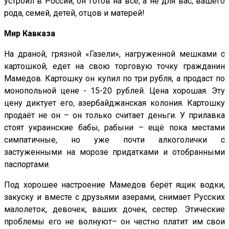
устроил в России, он готов на все, а не для вас, вашего
рода, семей, детей, отцов и матерей!
Мир Кавказа
На драной, грязной «Газели», нагруженной мешками с
картошкой, едет на свою торговую точку гражданин
Мамедов. Картошку он купил по три рубля, а продаст по
монопольной цене - 15-20 рублей. Цена хорошая. Эту
цену диктует его, азербайджанская колония. Картошку
продаёт не он – он только считает деньги. У прилавка
стоят украинские бабы, рабыни – ещё пока местами
симпатичные, но уже почти алкоголички с
застуженными на морозе придатками и отобранными
паспортами.
Под хорошее настроение Мамедов берёт ящик водки,
закуску и вместе с друзьями азерами, снимает Русских
малолеток, девочек, ваших дочек, сестер. Этические
проблемы его не волнуют– он честно платит им свои