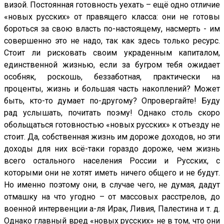
визой. Постоянная готовность уехать – ещё одно отличие
«новых русских» от правящего класса: они не готовы
бороться за свою власть по-настоящему, насмерть - им
совершенно это не надо, так как здесь только ресурс.
Стоит ли рисковать своим украденным капиталом,
единственной жизнью, если за бугром тебя ожидает
особняк, роскошь, беззаботная, практически на
проценты, жизнь и большая часть накоплений? Может
быть, кто-то думает по-другому? Опровергайте! Буду
рад услышать, почитать поэму! Однако столь скоро
обольщаться готовностью «новых русских» к отъезду не
стоит. Да, собственная жизнь им дороже доходов, но эти
доходы для них всё-таки гораздо дороже, чем жизнь
всего остального населения России и Русских, с
которыми они не хотят иметь ничего общего и не будут.
Но именно поэтому они, в случае чего, не думая, дадут
отмашку на что угодно – от массовых расстрелов, до
военной интервенции а-ля Ирак, Ливия, Палестина и т. д.
Однако главный вред «новых русских» не в том, что они