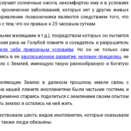
 получает солнечные ожоги, некомфортно ему и в условиях
а хронических заболеваний, которых нет у других живых
скривление позвоночника являются следствием того, что
 с тем, что он привык к 25 часовым суткам.
ыми жилищами и т.д.), посредством которых он пытается
ая раса на Голубой планете и созидатель и разрушитель
 для себя природным условиям
. Но он не только сам
аясь в ее
эволюционное развитие, человек-пришелец
, не
зло с Землей, имеющую такую разнообразную и богатую
заселяющие Землю в далеком прошлом, имели связь с
на нашей планете инопланетяне были частыми гостями, и
временно стараясь поделиться с землянами своим опытом
ь землю и остались на ней жить.
ществовали шесть видов инопланетян, которые оказывали
а также люди-обезьяны.