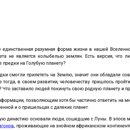
не единственная разумная форма жизни в нашей Вселенно
нета не является колыбелью землян. Есть версия, что 
е предки на Голубую планету?
дки смогли прилететь на Землю, значит они обладали с
 тогда, в своем развитии, человечеству пришлось пройт
 Что заставило людей покинуть свою родную планету и пр
нформации, позволяющим хотя бы частично ответить на м
енной и о пришельцах с далеких планет.
скую династию основали люди, сошедшие с Луны. В эпосе м
агонов
, проживающее на знойном африканском континенте