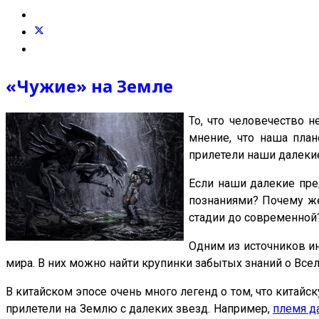
«Чужие» на Земле
То, что человечество 
мнение, что наша пла
прилетели наши далеки
Если наши далекие пре
познаниями? Почему же
стадии до современной?
Одним из источников и
мира. В них можно найти крупинки забытых знаний о Всел
В китайском эпосе очень много легенд о том, что китай
прилетели на Землю с далеких звезд. Например,
племя д