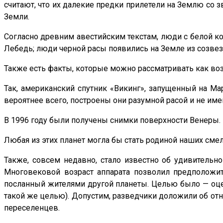
считают, что их далекие предки прилетели на Землю со 
Земли.
Согласно древним авестийским текстам, люди с белой к
Лебедь; люди черной расы появились на Земле из созвез
Также есть факты, которые можно рассматривать как во
Так, американский спутник «Викинг», запущенный на Ма
вероятнее всего, построены они разумной расой и не им
В 1996 году были получены снимки поверхности Венеры. В
Любая из этих планет могла бы стать родиной наших сме
Также, совсем недавно, стало известно об удивительн
Многовековой возраст аппарата позволил предположит
посланный жителями другой планеты. Целью было — оцен
такой же целью). Допустим, разведчики доложили об отн
переселенцев.