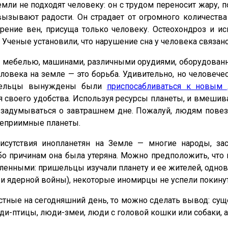
емли не подходят человеку: он с трудом переносит жару,
вызывают радости. Он страдает от огромного количеств
рение вен, присуща только человеку. Остеохондроз и и
 Ученые установили, что нарушение сна у человека связано
 мебелью, машинами, различными орудиями, оборудованн
века на земле — это борьба. Удивительно, но человеческ
ишельцы вынуждены были
приспосабливаться к новым
ля своего удобства. Используя ресурсы планеты, и вмешив
о задумываться о завтрашнем дне. Пожалуй, людям пове
степриимные планеты.
присутствия инопланетян на Земле — многие народы, 
бо причинам она была утеряна. Можно предположить, что 
енными: пришельцы изучали планету и ее жителей, одно
и ядерной войны), некоторые иномирцы не успели покинут
естные на сегодняшний день, то можно сделать вывод: су
и-птицы, люди-змеи, люди с головой кошки или собаки, 