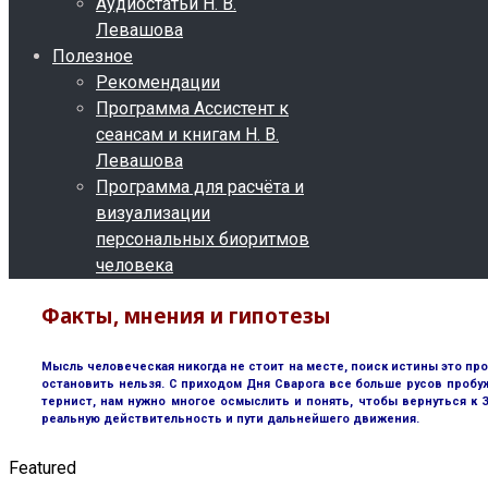
Аудиостатьи Н. В.
Левашова
Полезное
Рекомендации
Программа Ассистент к
сеансам и книгам Н. В.
Левашова
Программа для расчёта и
визуализации
персональных биоритмов
человека
Факты, мнения и гипотезы
Мысль человеческая никогда не стоит на месте, поиск истины это пр
остановить нельзя. С приходом Дня Сварога все больше русов пробу
тернист, нам нужно многое осмыслить и понять, чтобы вернуться к
реальную действительность и пути дальнейшего движения.
Featured