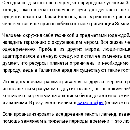
Сегодня не для кого не секрет, что природные условия З
холода, глаза слепят солнечные лучи, дожди также не 
существ планеты. Такая болезнь, как варикозное расши
человек так и не приспособился к силе гравитации Земли.
Человек окружил себя техникой и предметами (одеждой,
наладить гармонию с окружающим миром. Вся жизнь чело
одновременно. Прибыв из других миров, люди-пр
адаптировался в земную среду, но и стал ее изменять д
думает, что ресурсы планеты ограничены и необходим
природу, ведь в Галактике вряд ли существуют такие го
Исследователями рассматривается и другая версия 
инопланетным разумом с других планет, но по каким-ли
контакты с коренным населением были достаточно оживл
и знаниями. В результате великой
катастрофы
(возможно 
Если проанализировать все древние тексты легенд, изв
помощь землянам в тяжелые периоды времени — это люд