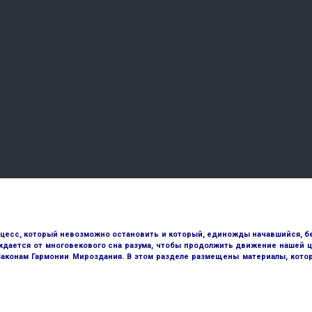
оцесс, который невозможно остановить и который, единожды начавшийся, бе
ждается от многовекового сна разума, чтобы продолжить движение нашей ц
 Законам Гармонии Мироздания. В этом разделе размещены материалы, кото