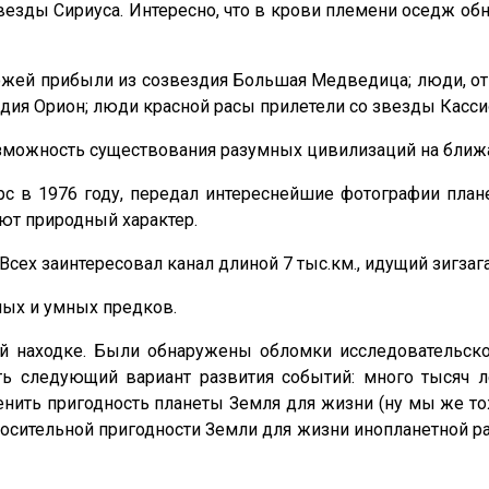
звезды Сириуса. Интересно, что в крови племени оседж о
ожей прибыли из созвездия Большая Медведица; люди, отн
дия Орион; люди красной расы прилетели со звезды Касси
зможность существования разумных цивилизаций на ближа
рс в 1976 году, передал интереснейшие фотографии план
еют природный характер.
сех заинтересовал канал длиной 7 тыс.км., идущий зигзаг
лых и умных предков.
ой находке. Были обнаружены обломки исследовательско
ь следующий вариант развития событий: много тысяч л
ить пригодность планеты Земля для жизни (ну мы же тож
осительной пригодности Земли для жизни инопланетной р