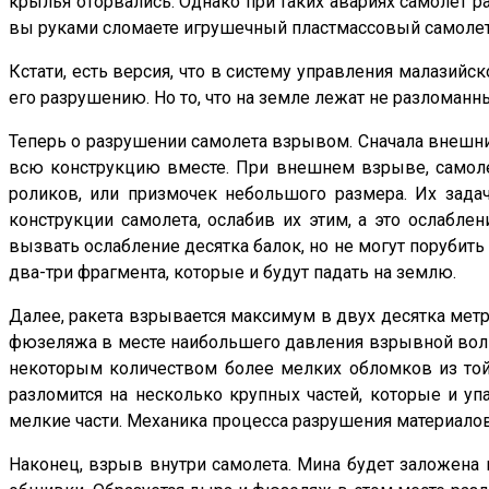
крылья оторвались. Однако при таких авариях самолет р
вы руками сломаете игрушечный пластмассовый самолет
Кстати, есть версия, что в систему управления малазийс
его разрушению. Но то, что на земле лежат не разломанн
Теперь о разрушении самолета взрывом. Сначала внешни
всю конструкцию вместе. При внешнем взрыве, самолет
роликов, или призмочек небольшого размера. Их задач
конструкции самолета, ослабив их этим, а это ослабл
вызвать ослабление десятка балок, но не могут порубить 
два-три фрагмента, которые и будут падать на землю.
Далее, ракета взрывается максимум в двух десятка метр
фюзеляжа в месте наибольшего давления взрывной волны 
некоторым количеством более мелких обломков из той
разломится на несколько крупных частей, которые и у
мелкие части. Механика процесса разрушения материалов
Наконец, взрыв внутри самолета. Мина будет заложена в