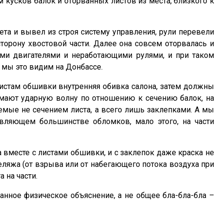
м кусков балок и оторванных листов из места, близкого к
та и вывел из строя систему управления, рули перевели
торону хвостовой части. Далее она совсем оторвалась и
ими двигателями и неработающими рулями, и при таком
 мы это видим на Донбассе.
истам обшивки внутренняя обивка салона, затем должны
имают ударную волну по отношению к сечению балок, на
мые не сечением листа, а всего лишь заклепками. А мы
авляющем большинстве обломков, мало этого, на части
вместе с листами обшивки, и с заклепок даже краска не
зеляжа (от взрыва или от набегающего потока воздуха при
 на части.
нное физическое объяснение, а не общее бла-бла-бла –