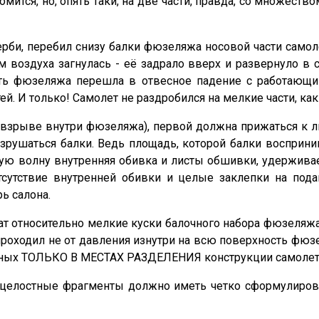
ится, но, опять таки, на две части, правда, со множество
би, перебил снизу балки фюзеляжа носовой части самоле
 воздуха загнулась - её задрало вверх и развернуло в с
часть фюзеляжа перешла в отвесное падение с работающ
. И только! Самолет не раздробился на мелкие части, как
 взрыве внутри фюзеляжа), первой должна прижаться к л
азрушаться балки. Ведь площадь, которой балки восприн
ю волну внутренняя обивка и листы обшивки, удерживае
сутствие внутренней обивки и целые заклепки на под
рь салона.
т относительно мелкие куски балочного набора фюзеляжа 
 проходил не от давления изнутри на всю поверхность фю
женных ТОЛЬКО В МЕСТАХ РАЗДЕЛЕНИЯ конструкции самолета
о целостные фрагменты должно иметь четко сформулирова