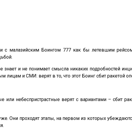
ии с малазийским Боингом 777 как бы летевшим рейсом
дьбой.
е знает и не понимает смысла никаких подробностей инци
м лицам и СМИ: верят в то, что этот Боинг сбит ракетой о
ые или небеспристрастные верят с вариантами – сбит ра
, хуже. Они проходят этапы, на первом из которых убеждаю
я.