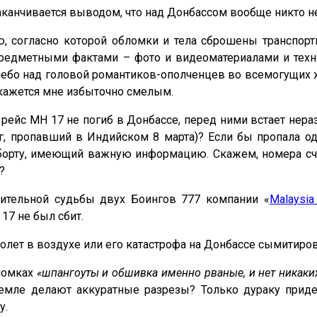
аканчивается выводом, что над Донбассом вообще никто н
ю, согласно которой обломки и тела сброшены транспор
предметными фактами – фото и видеоматериалами и тех
ебо над головой романтиков-ополченцев во всемогущих ж
кажется мне избыточно смелым.
о рейс МН 17 не погиб в Донбассе, перед ними встает не
нг, пропавший в Индийском 8 марта)? Если бы пропала о
борту, имеющий важную информацию. Скажем, номера счет
?
вительной судьбы двух Боингов 777 компании «
Malaysia 
 17 не был сбит.
молет в воздухе или его катастрофа на Донбассе сымитиро
бломках
«шпангоуты и обшивка именно рваные, и нет никаких
земле делают аккуратные разрезы? Только дураку прид
у.