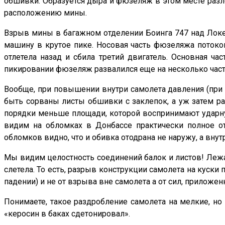
обшивки. Образуется дыра и фюзеляж в этом месте разлом
расположению мины.
Взрыв мины в багажном отделении Боинга 747 над Локер
машину в крутое пике. Носовая часть фюзеляжа потоком
отлетела назад и сбила третий двигатель. Основная 
пикировании фюзеляж развалился еще на несколько частей
Вообще, при повышении внутри самолета давления (при
быть сорваны листы обшивки с заклепок, а уж затем р
порядки меньше площади, которой воспринимают ударну
видим на обломках в Донбассе практически полное от
обломков видно, что и обивка отодрана не наружу, а внут
Мы видим целостность соединений балок и листов! Лежа
слетела. То есть, разрыв конструкции самолета на куски
падении) и не от взрыва вне самолета а от сил, прило
Понимаете, такое раздробление самолета на мелкие, н
«керосин в баках сдетонировал».