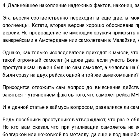
4. Дальнейшее накопление надежных фактов, наконец, з
Эта версия соответственно переходит в еще две: в мо
ополченцы. Кстати, вторая версия хорошо обоснована 
версии. Но превращение не имеющих оружия прикрыть н
авиарейсами в Амстердаме или самолетами в Малайзии, 
Однако, как только исследователи приходят к мысли, чт
такой огромный самолет (и даже два, если учесть Бои
преступникам нужен был не сам самолет, а человек на 
были сразу на двух рейсах одной и той же авиакомпании?
Приходится отложить сам вопрос до выяснения дейст
заняться, - уточнением фактов того, что самолет рейса МН
И в данной статье я займусь вопросом, развалился ли са
Ведь пособники преступников утверждают, что раз в о
Но кто вам сказал, что при утилизации самолетов на 
болгаркой или ножовкой по металлу, да еще и под линейк