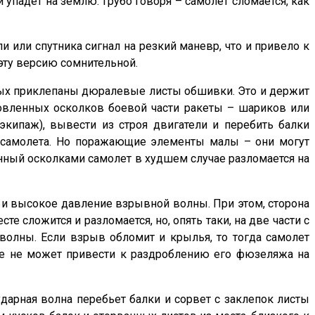
упадет на землю. Грубо говоря – самолет сломается, как
и или спутника сигнал на резкий маневр, что и привело к
 эту версию сомнительной.
орых приклепаны дюралевые листы обшивки. Это и держит
товленных осколков боевой части ракеты – шариков или
экипаж), вывести из строя двигатели и перебить балки
ии самолета. Но поражающие элементы малы – они могут
женный осколками самолет в худшем случае разломается на
т и высокое давление взрывной волны. При этом, сторона
сложится и разломается, но, опять таки, на две части с
олны. Если взрыв обломит и крылья, то тогда самолет
оже не может привести к раздроблению его фюзеляжа на
ударная волна перебьет балки и сорвет с заклепок листы