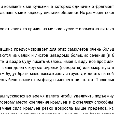
ми компактными кучками, в которых единичные фрагмент
клепанными к каркасу листами обшивки. Их размеры таков
хе от каких-то причин на мелкие куски – возможно ли так
вщика предусматривает для этих самолетов очень боль
раются из балок и листов заведомо больших сечений (и 
ать и везде буду писать «балок», имея в виду все профили
обязаны делать крутые виражи (повороты) или «мертвую 
– будут брать мало пассажиров и грузов, и летать на н
есть безо всяких там фигур высшего пилотажа. Посколь
выпускаются во время взлета, чтобы увеличить подъемну
, поэтому места крепления крыльев к фюзеляжу способны 
емная сила крыльев резко возросла выше пределов, на