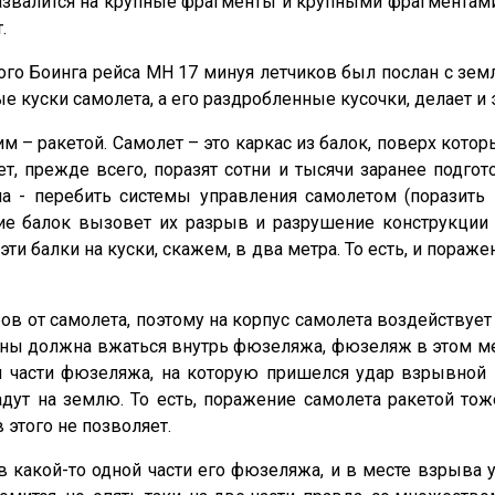
азвалится на крупные фрагменты и крупными фрагментами 
.
кого Боинга рейса МН 17 минуя летчиков был послан с земл
ые куски самолета, а его раздробленные кусочки, делает и
м – ракетой. Самолет – это каркас из балок, поверх кот
, прежде всего, поразят сотни и тысячи заранее подго
а - перебить системы управления самолетом (поразить 
ение балок вызовет их разрыв и разрушение конструкц
эти балки на куски, скажем, в два метра. То есть, и пора
ов от самолета, поэтому на корпус самолета воздействуе
должна вжаться внутрь фюзеляжа, фюзеляж в этом месте 
 части фюзеляжа, на которую пришелся удар взрывной в
падут на землю. То есть, поражение самолета ракетой т
 этого не позволяет.
 какой-то одной части его фюзеляжа, и в месте взрыва 