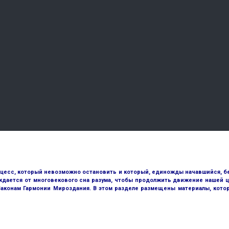
оцесс, который невозможно остановить и который, единожды начавшийся, бе
ждается от многовекового сна разума, чтобы продолжить движение нашей ц
 Законам Гармонии Мироздания. В этом разделе размещены материалы, кото