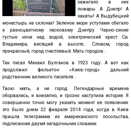
зажигало в них
пожары. А Днепр! А
закаты! А Выдубецкий
монастырь на склонах! Зеленое море уступами сбегало
к разноцветному ласковому Днепру. Черно-синие
густые ночи над водой, электрический крест Св.
Владимира, висящий в высоте... Словом, город
прекрасный, город счастливый. Мать городов…
Так писал Михаил Булгаков в 1923 году. А вот как
продолжил фельетон «Киев-город» дальний
родственник великого писателя…
Твою мать, а не город. Легендарные времена
оборвались, и внезапно, и грозно наступила история. Я
совершенно точно могу указать момент ее появления:
это было днем 22 февраля 2014 года, когда в Киев
пришла телеграмма из американского посольства,
подписанная двумя загадочными словами: