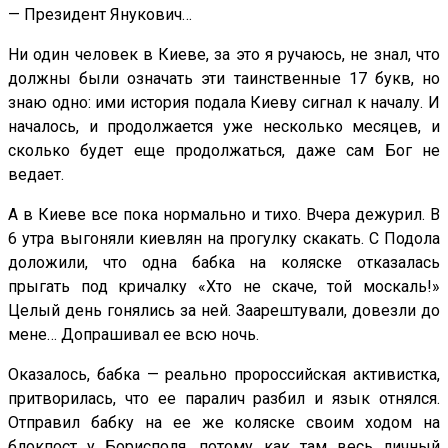
— Президент Янукович…
Ни один человек в Киеве, за это я ручаюсь, не знал, что
должны были означать эти таинственные 17 букв, но
знаю одно: ими история подала Киеву сигнал к началу. И
началось, и продолжается уже несколько месяцев, и
сколько будет еще продолжаться, даже сам Бог не
ведает.
А в Киеве все пока нормально и тихо. Вчера дежурил. В
6 утра выгоняли киевлян на прогулку скакать. С Подола
доложили, что одна бабка на коляске отказалась
прыгать под кричалку «Хто не скаче, той москаль!»
Целый день гонялись за ней. Заарештували, довезли до
мене… Допрашивал ее всю ночь.
Оказалось, бабка — реально пророссийская активистка,
притворилась, что ее паралич разбил и язык отнялся.
Отправил бабку на ее же коляске своим ходом на
блокпост у Борисполя, потому как там весь личный