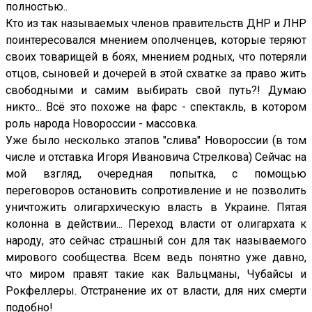
полностью..
Кто из так называемых членов правительств ДНР и ЛНР
поинтересовался мнением ополченцев, которые теряют
своих товарищей в боях, мнением родных, что потеряли
отцов, сыновей и дочерей в этой схватке за право жить
свободными и самим выбирать свой путь?! Думаю
никто... Всё это похоже на фарс - спектакль, в котором
роль народа Новороссии - массовка.
Уже было несколько этапов "слива" Новороссии (в том
числе и отставка Игоря Ивановича Стрелкова) Сейчас на
мой взгляд, очередная попытка, с помощью
переговоров остановить сопротивление и не позволить
уничтожить олигархическую власть в Украине. Пятая
колонна в действии... Переход власти от олигархата к
народу, это сейчас страшный сон для так называемого
мирового сообщества. Всем ведь понятно уже давно,
что миром правят такие как Вальцманы, Чубайсы и
Рокфеллеры. Отстранение их от власти, для них смерти
подобно!