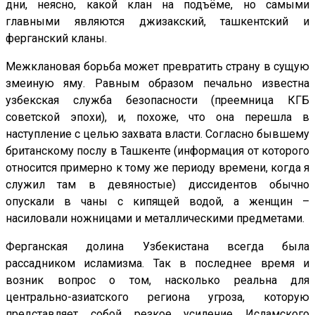
дни, неясно, какой клан на подъёме, но самыми
главными являются джизакский, ташкентский и
ферганский кланы.
Межклановая борьба может превратить страну в сущую
змеиную яму. Равным образом печально известна
узбекская служба безопасности (преемница КГБ
советской эпохи), и, похоже, что она перешла в
наступление с целью захвата власти. Согласно бывшему
британскому послу в Ташкенте (информация от которого
относится примерно к тому же периоду времени, когда я
служил там в девяностые) диссидентов обычно
опускали в чаны с кипящей водой, а женщин –
насиловали ножницами и металлическими предметами.
Ферганская долина Узбекистана всегда была
рассадником исламизма. Так в последнее время и
возник вопрос о том, насколько реальна для
центрально-азиатского региона угроза, которую
представляет собой резкое усиление Исламского