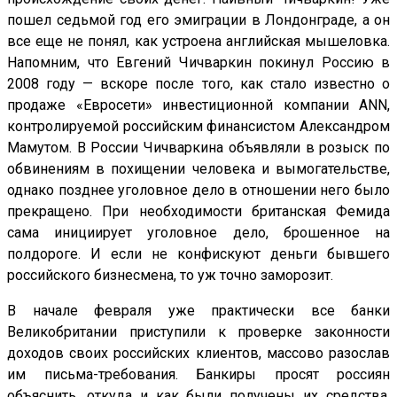
пошел седьмой год его эмиграции в Лондонграде, а он
все еще не понял, как устроена английская мышеловка.
Напомним, что Евгений Чичваркин покинул Россию в
2008 году — вскоре после того, как стало известно о
продаже «Евросети» инвестиционной компании ANN,
контролируемой российским финансистом Александром
Мамутом. В России Чичваркина объявляли в розыск по
обвинениям в похищении человека и вымогательстве,
однако позднее уголовное дело в отношении него было
прекращено. При необходимости британская Фемида
сама инициирует уголовное дело, брошенное на
полдороге. И если не конфискуют деньги бывшего
российского бизнесмена, то уж точно заморозит.
В начале февраля уже практически все банки
Великобритании приступили к проверке законности
доходов своих российских клиентов, массово разослав
им письма-требования. Банкиры просят россиян
объяснить, откуда и как были получены их средства,