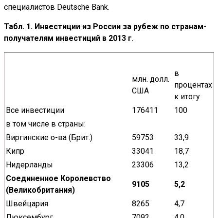
специалистов Deutsche Bank.
Табл. 1. Инвестиции из России за рубеж по странам-
получателям инвестиций в 2013 г
.
в
млн. долл.
процентах
США
к итогу
Все инвестиции
176411
100
в том числе в страны:
Виргинские о-ва (Брит.)
59753
33,9
Кипр
33041
18,7
Нидерланды
23306
13,2
Соединенное Королевство
9105
5,2
(Великобритания)
Швейцария
8265
4,7
Люксембург
7092
4,0