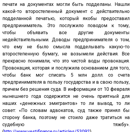
печати на документах могли быть подделаны. Нашли
какой-то второстепенный документ с действительно
подделанной печатью, который якобы предоставил
предприниматель. Это послужило поводом к тому,
чтобы объявить все другие документы
недействительными. Доводы предпринимателя о том,
что ему не было смысла подделывать какую-то
второстепенную бумагу, не возымели действия. Все
прекрасно понимали, что это чистой воды провокация.
Провокация, которая и послужила основанием для того,
чтобы банк мог списать 5 млн долл. со счета
предпринимателя в пользу государства и в свою пользу,
причем без решения суда. В информации от 10 февраля
нынешнего года содержится не очень приятный для
наших «денежных эмигрантов» то ли вывод, то ли
совет: «По словам адвокатов, суд также принял бы
сторону банка, поэтому не стоило даже тратиться на
судебную тяжбу».
(
http://www.vestifinance.ru/articles/53092
).