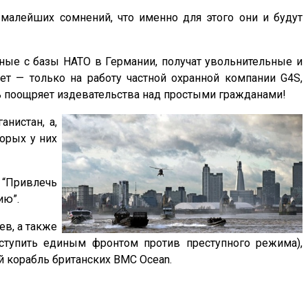
 малейших сомнений, что именно для этого они и будут
ные с базы НАТО в Германии, получат увольнительные и
т — только на работу частной охранной компании G4S,
ь поощряет издевательства над простыми гражданами!
нистан, а,
орых у них
 “Привлечь
ию”.
ев, а также
ступить единым фронтом против преступного режима),
й корабль британских ВМС Ocean.