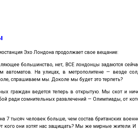
ы
иостанция Эхо Лондона продолжает свое вещание:
авляющее большинство, нет, ВСЕ лондонцы задаются сейч
ом автоматов. На улицах, в метрополитене — везде со
оле, спрашиваем мы. Доколе мы будет это терпеть?
ных граждан ведется теперь в открытую. Мы скот и ни
убой ради сомнительных развлечений — Олимпиады, от кот
 на 7 тысяч человек больше, чем состав британских военн
От кого они хотят нас защищать? Мы же мирные жители. И