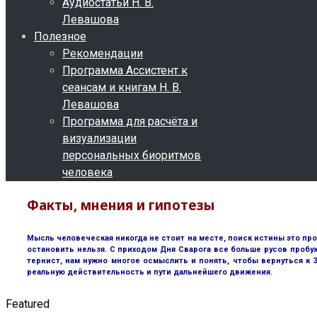
Аудиостатьи Н. В.
Левашова
Полезное
Рекомендации
Программа Ассистент к
сеансам и книгам Н. В.
Левашова
Программа для расчёта и
визуализации
персональных биоритмов
человека
Факты, мнения и гипотезы
Мысль человеческая никогда не стоит на месте, поиск истины это пр
остановить нельзя. С приходом Дня Сварога все больше русов пробу
тернист, нам нужно многое осмыслить и понять, чтобы вернуться к
реальную действительность и пути дальнейшего движения.
Featured