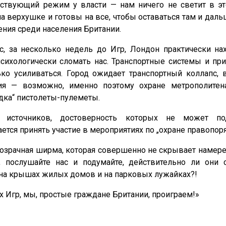
ствующий режим у власти — нам ничего не светит в это
а верхушке и готовы на все, чтобы оставаться там и даль
ния среди населения Британии.
с, за несколько недель до Игр, Лондон практически на
психологически сломать нас. Транспортные системы и пр
ько усиливаться. Город ожидает транспортный коллапс,
ия — возможно, именно поэтому охране метрополитен
дка“ пистолеты-пулеметы.
 источников, достоверность которых не может под
ется принять участие в мероприятиях по „охране правопоря
розрачная ширма, которая совершенно не скрывает намере
 послушайте нас и подумайте, действительно ли они 
 на крышах жилых домов и на парковых лужайках?!
х Игр, мы, простые граждане Британии, проиграем!»