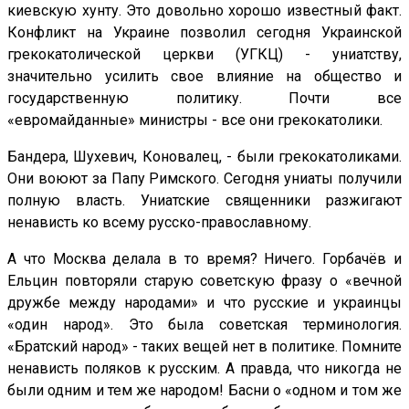
киевскую хунту. Это довольно хорошо известный факт.
Конфликт на Украине позволил сегодня Украинской
грекокатолической церкви (УГКЦ) - униатству,
значительно усилить свое влияние на общество и
государственную политику. Почти все
«евромайданные» министры - все они грекокатолики.
Бандера, Шухевич, Коновалец, - были грекокатоликами.
Они воюют за Папу Римского. Сегодня униаты получили
полную власть. Униатские священники разжигают
ненависть ко всему русско-православному.
А что Москва делала в то время? Ничего. Горбачёв и
Ельцин повторяли старую советскую фразу о «вечной
дружбе между народами» и что русские и украинцы
«один народ». Это была советская терминология.
«Братский народ» - таких вещей нет в политике. Помните
ненависть поляков к русским. А правда, что никогда не
были одним и тем же народом! Басни о «одном и том же