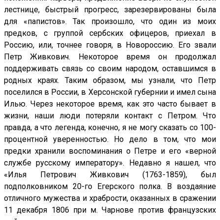
лестнице, быстрый прогресс, зарезервированы была
для «папистов». Так произошло, что один из моих
предков, с группой сербских офицеров, приехал в
Россию, или, точнее говоря, в Новороссию. Его звали
Петр Живкович. Некоторое время он продолжал
поддерживать связь со своим народом, оставшимся в
родных краях. Таким образом, мы узнали, что Петр
поселился в России, в Херсонской губернии и имел сына
Илью. Через некоторое время, как это часто бывает в
жизни, наши люди потеряли контакт с Петром. Что
правда, а что легенда, конечно, я не могу сказать со 100-
процентной уверенностью. Но дело в том, что мои
предки хранили воспоминания о Петре и его «верной
службе русскому императору». Недавно я нашел, что
«Илья Петрович Живкович (1763-1859), был
подполковником 20-го Егерского полка. В воздаяние
отличного мужества и храбрости, оказанных в сражении
11 декабря 1806 при м. Чарнове против французских