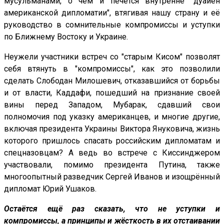
мусульманами, о чём и печётся внутренне "дуайен
американской дипломатии", втягивая нашу страну и её
руководство в сомнительные компромиссы и уступки
по Ближнему Востоку и Украине.
Неужели участники встреч со "старым Кисом" позволят
себя втянуть в "компромиссы", как это позволили
сделать Слободан Милошевич, отказавшийся от борьбы
и от власти, Каддафи, пошедший на признание своей
вины перед Западом, Мубарак, сдавший свои
полномочия под указку американцев, и многие другие,
включая президента Украины Виктора Януковича, жизнь
которого пришлось спасать российским дипломатам и
спецназовцам? А ведь во встрече с Киссинджером
участвовали, помимо президента Путина, также
многоопытный разведчик Сергей Иванов и изощрённый
дипломат Юрий Ушаков.
Остаётся ещё раз сказать, что не уступки и
компромиссы, а принципы и жёсткость в их отстаивании