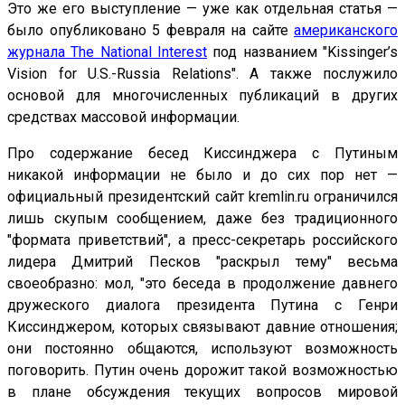
Это же его выступление — уже как отдельная статья —
было опубликовано 5 февраля на сайте
американского
журнала The National Interest
под названием "Kissinger’s
Vision for U.S.-Russia Relations". А также послужило
основой для многочисленных публикаций в других
средствах массовой информации.
Про содержание бесед Киссинджера с Путиным
никакой информации не было и до сих пор нет —
официальный президентский сайт kremlin.ru ограничился
лишь скупым сообщением, даже без традиционного
"формата приветствий", а пресс-секретарь российского
лидера Дмитрий Песков "раскрыл тему" весьма
своеобразно: мол, "это беседа в продолжение давнего
дружеского диалога президента Путина с Генри
Киссинджером, которых связывают давние отношения;
они постоянно общаются, используют возможность
поговорить. Путин очень дорожит такой возможностью
в плане обсуждения текущих вопросов мировой