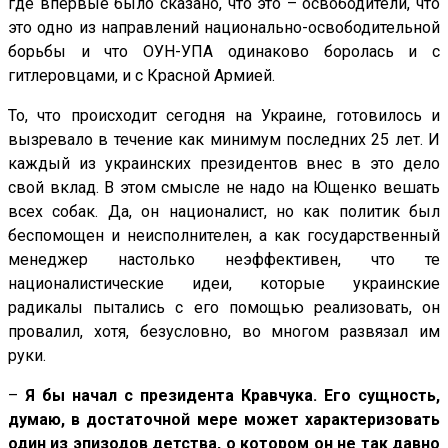
где впервые было сказано, что это – освободители, что
это одно из направлений национально-освободительной
борьбы и что ОУН-УПА одинаково боролась и с
гитлеровцами, и с Красной Армией.
То, что происходит сегодня на Украине, готовилось и
вызревало в течение как минимум последних 25 лет. И
каждый из украинских президентов внес в это дело
свой вклад. В этом смысле не надо на Ющенко вешать
всех собак. Да, он националист, но как политик был
беспомощен и неисполнителен, а как государственный
менеджер настолько неэффективен, что те
националистические идеи, которые украинские
радикалы пытались с его помощью реализовать, он
провалил, хотя, безусловно, во многом развязал им
руки.
–
Я бы начал с президента Кравчука. Его сущность,
думаю, в достаточной мере может характеризовать
один из эпизодов детства, о котором он не так давно