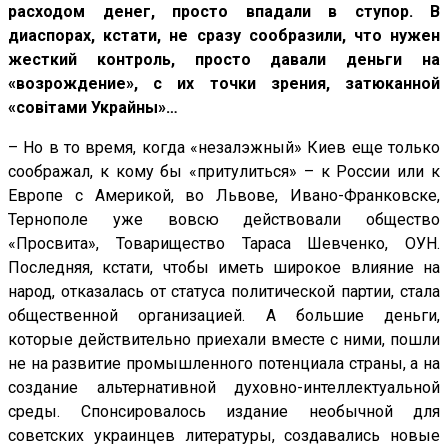
расходом денег, просто впадали в ступор. В
диаспорах, кстати, не сразу сообразили, что нужен
жесткий контроль, просто давали деньги на
«возрождение», с их точки зрения, затюканной
«со
вітами Украйны»
…
– Но в то время, когда «незалэжный» Киев еще только
соображал, к кому бы «притулиться» – к России или к
Европе с Америкой, во Львове, Ивано-Франковске,
Тернополе уже вовсю действовали общество
«Просвита», Товарищество Тараса Шевченко, ОУН.
Последняя, кстати, чтобы иметь широкое влияние на
народ, отказалась от статуса политической партии, стала
общественной организацией. А большие деньги,
которые действительно приехали вместе с ними, пошли
не на развитие промышленного потенциала страны, а на
создание альтернативной духовно-интеллектуальной
среды. Спонсировалось издание необычной для
советских украинцев литературы, создавались новые