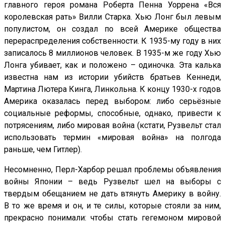
главного героя романа Роберта Пенна Уоррена «Вся
королевская рать» Вилли Старка. Хью Лонг был левым
популистом, он создал по всей Америке общества
перераспределения собственности. К 1935-му году в них
записалось 8 миллионов человек. В 1935-м же году Хью
Лонга убивает, как и положено – одиночка. Эта калька
известна нам из истории убийств братьев Кеннеди,
Мартина Лютера Кинга, Линкольна. К концу 1930-х годов
Америка оказалась перед выбором: либо серьёзные
социальные реформы, способные, однако, привести к
потрясениям, либо мировая война (кстати, Рузвельт стал
использовать термин «мировая война» на полгода
раньше, чем Гитлер).
Несомненно, Перл-Харбор решал проблемы объявления
войны Японии – ведь Рузвельт шел на выборы с
твердым обещанием не дать втянуть Америку в войну.
В то же время и он, и те силы, которые стояли за ним,
прекрасно понимали: чтобы стать гегемоном мировой