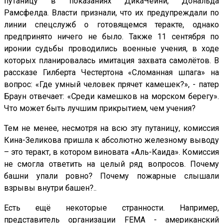
путаницу в показаниях ДикаЧейни, Дональда
Рамсфелда. Власти признали, что их предупреждали по
линии спецслужб о готовящемся теракте, однако
предпринято ничего не было. Также 11 сентября по
иронии судьбы проводились военные учения, в ходе
которых планировалась имитация захвата самолётов. В
рассказе Гилберта Честертона «Сломанная шпага» на
вопрос: «Где умный человек прячет камешек?», - патер
Браун отвечает: «Среди камешков на морском берегу».
Что может быть лучшим прикрытием, чем учения?
Тем не менее, несмотря на всю эту путаницу, комиссия
Кина-Зеликова пришла к абсолютно железному выводу
– это теракт, в котором виновата «Аль-Каида». Комиссия
не смогла ответить на целый ряд вопросов. Почему
башни упали ровно? Почему пожарные слышали
взрывы внутри башен?..
Есть ещё некоторые странности. Например,
представитель организации FEMA - американский