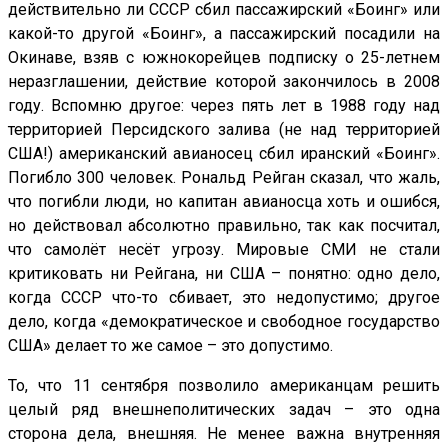
действительно ли СССР сбил пассажирский «Боинг» или
какой-то другой «Боинг», а пассажирский посадили на
Окинаве, взяв с южнокорейцев подписку о 25-летнем
неразглашении, действие которой закончилось в 2008
году. Вспомню другое: через пять лет в 1988 году над
территорией Персидского залива (не над территорией
США!) американский авианосец сбил иранский «Боинг».
Погибло 300 человек. Рональд Рейган сказал, что жаль,
что погибли люди, но капитан авианосца хоть и ошибся,
но действовал абсолютно правильно, так как посчитал,
что самолёт несёт угрозу. Мировые СМИ не стали
критиковать ни Рейгана, ни США – понятно: одно дело,
когда СССР что-то сбивает, это недопустимо; другое
дело, когда «демократическое и свободное государство
США» делает то же самое – это допустимо.
То, что 11 сентября позволило американцам решить
целый ряд внешнеполитических задач – это одна
сторона дела, внешняя. Не менее важна внутренняя