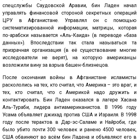
спецслужбы Саудовской Аравии, бин Ладен начал
управлять финансовой стороной секретных операций
ЦРУ в Афганистане. Управлял он с помощью
систематизированной информации, матрицы, которая
по-арабски называется «Аль-Каида» (в переводе «база
данных»). Впоследствии так стала называться та
призрачная организация (в её существование многие
исследователи не верят), на которую американцы
возложили вину за взрыв башен-близнецов.
После окончания войны в Афганистане исламисты
раскололись на тех, кто считал, что Америка – это враг, и
тех, кто считал, что с Америкой надо дружить и
контактировать. Бин Ладен оказался в лагере Хасана
Аль-Тураби, лидера антиамериканистов. В 1996 году
Усама объявляет джихад против США и Израиля. В 1998
году после терактов в Дар-эс-Саламе и Найроби, где
было убито почти 300 человек и ранено 4500 человек,
США обвиняют во всём бин Ладена и объявляют его в