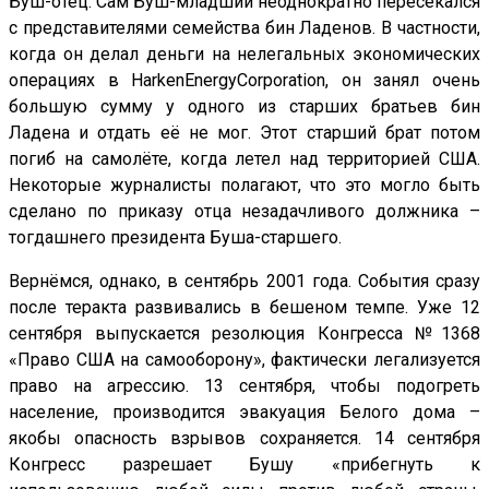
Буш-отец. Сам Буш-младший неоднократно пересекался
с представителями семейства бин Ладенов. В частности,
когда он делал деньги на нелегальных экономических
операциях в HarkenEnergyCorporation, он занял очень
большую сумму у одного из старших братьев бин
Ладена и отдать её не мог. Этот старший брат потом
погиб на самолёте, когда летел над территорией США.
Некоторые журналисты полагают, что это могло быть
сделано по приказу отца незадачливого должника –
тогдашнего президента Буша-старшего.
Вернёмся, однако, в сентябрь 2001 года. События сразу
после теракта развивались в бешеном темпе. Уже 12
сентября выпускается резолюция Конгресса №1368
«Право США на самооборону», фактически легализуется
право на агрессию. 13 сентября, чтобы подогреть
население, производится эвакуация Белого дома –
якобы опасность взрывов сохраняется. 14 сентября
Конгресс разрешает Бушу «прибегнуть к