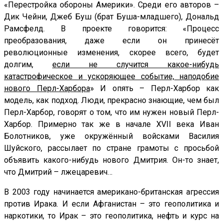
«Перестройка обороны Америки». Среди его авторов –
Дик Чейни, Джеб Буш (брат Буша-младшего), Дональд
Рамсфелд. В проекте говорится: «Процесс
преобразования, даже если он принесёт
революционные изменения, скорее всего, будет
долгим,
если не случится какое-нибудь
катастрофическое и ускоряющее событие, наподобие
нового Перл-Харбора
» И опять – Перл-Харбор как
модель, как подход. Люди, прекрасно знающие, чем был
Перл-Харбор, говорят о том, что им нужен новый Перл-
Харбор. Примерно так же в начале XVII века Иван
Болотников, уже окружённый войсками Василия
Шуйского, рассылает по стране грамоты с просьбой
объявить какого-нибудь нового Дмитрия. Он-то знает,
что Дмитрий – лжецаревич…
В 2003 году начинается американо-британская агрессия
против Ирака. И если Афганистан – это геополитика и
наркотики, то Ирак – это геополитика, нефть и курс на