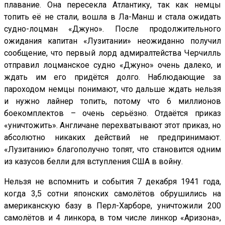
плавание. Она пересекла Атлантику, так как немцы
топить её не стали, вошла в Ла-Манш и стала ожидать
судно-лоцман «Джуно». После продолжительного
ожидания капитан «Лузитании» неожиданно получил
сообщение, что первый лорд адмиралтейства Черчилль
отправил лоцманское судно «Джуно» очень далеко, и
ждать им его придётся долго. Наблюдающие за
пароходом немцы понимают, что дальше ждать нельзя
и нужно лайнер топить, потому что 6 миллионов
боекомплектов – очень серьёзно. Отдаётся приказ
«уничтожить». Англичане перехватывают этот приказ, но
абсолютно никаких действий не предпринимают.
«Лузитанию» благополучно топят, что становится одним
из казусов белли для вступления США в войну.
Нельзя не вспомнить и события 7 декабря 1941 года,
когда 3,5 сотни японских самолётов обрушились на
американскую базу в Перл-Харборе, уничтожили 200
самолётов и 4 линкора, в том числе линкор «Аризона»,