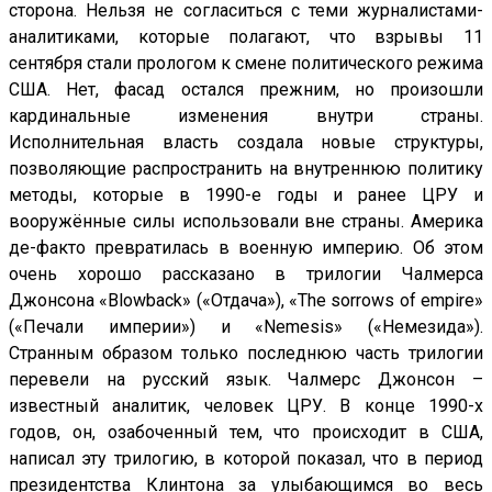
сторона. Нельзя не согласиться с теми журналистами-
аналитиками, которые полагают, что взрывы 11
сентября стали прологом к смене политического режима
США. Нет, фасад остался прежним, но произошли
кардинальные изменения внутри страны.
Исполнительная власть создала новые структуры,
позволяющие распространить на внутреннюю политику
методы, которые в 1990-е годы и ранее ЦРУ и
вооружённые силы использовали вне страны. Америка
де-факто превратилась в военную империю. Об этом
очень хорошо рассказано в трилогии Чалмерса
Джонсона «Blowback» («Отдача»), «The sorrows of empire»
(«Печали империи») и «Nemesis» («Немезида»).
Странным образом только последнюю часть трилогии
перевели на русский язык. Чалмерс Джонсон –
известный аналитик, человек ЦРУ. В конце 1990-х
годов, он, озабоченный тем, что происходит в США,
написал эту трилогию, в которой показал, что в период
президентства Клинтона за улыбающимся во весь