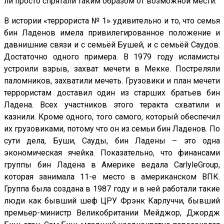
ли просто спрятали таким образом от возможной мести.
В истории «террориста № 1» удивительно и то, что семья
бин Ладенов имела привилегированное положение и
давнишние связи и с семьёй Бушей, и с семьёй Саудов.
Достаточно одного примера. В 1979 году исламисты
устроили взрыв, захват мечети в Мекке. Постреляли
паломников, захватили мечеть. Грузовики и план мечети
террористам доставил один из старших братьев бин
Ладена. Всех участников этого теракта схватили и
казнили. Кроме одного, того самого, который обеспечил
их грузовиками, потому что он из семьи бин Ладенов. По
сути дела, Буши, Сауды, бин Ладены – это одна
экономическая ячейка. Показательно, что финансами
группы бин Ладена в Америке ведала CarlyleGroup,
которая занимала 11-е место в американском ВПК.
Группа была создана в 1987 году и в ней работали такие
люди как бывший шеф ЦРУ Фрэнк Карлуччи, бывший
премьер-министр Великобритании Мейджор, Джордж