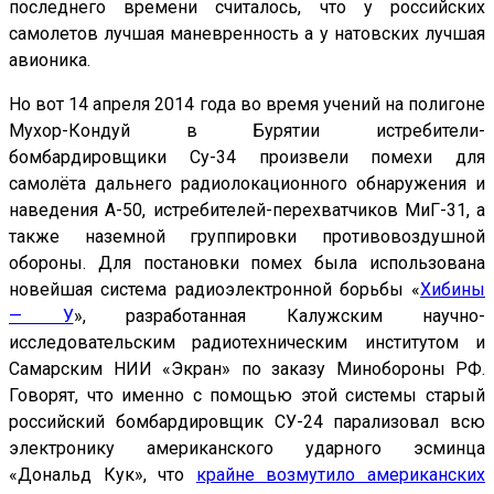
последнего времени считалось, что у российских
самолетов лучшая маневренность а у натовских лучшая
авионика.
Но вот 14 апреля 2014 года во время учений на полигоне
Мухор-Кондуй в Бурятии истребители-
бомбардировщики Су-34 произвели помехи для
самолёта дальнего радиолокационного обнаружения и
наведения А-50, истребителей-перехватчиков МиГ-31, а
также наземной группировки противовоздушной
обороны. Для постановки помех была использована
новейшая система радиоэлектронной борьбы «
Хибины
— У
», разработанная Калужским научно-
исследовательским радиотехническим институтом и
Самарским НИИ «Экран» по заказу Минобороны РФ.
Говорят, что именно с помощью этой системы старый
российский бомбардировщик СУ-24 парализовал всю
электронику американского ударного эсминца
«Дональд Кук», что
крайне возмутило американских