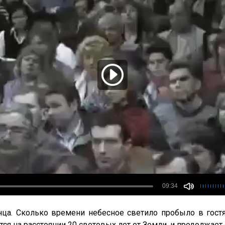
ца. Сколько времени небесное светило пробыло в гостя
ся на расстоянии 20 световых лет от Земли, и продолжает 