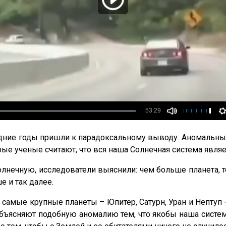
дние годы пришли к парадоксальному выводу. Аномальные 
рые ученые считают, что вся наша Солнечная система явля
лнечную, исследователи выяснили: чем больше планета, т
е и так далее.
 самые крупные планеты – Юпитер, Сатурн, Уран и Нептуп 
ъясняют подобную аномалию тем, что якобы наша система