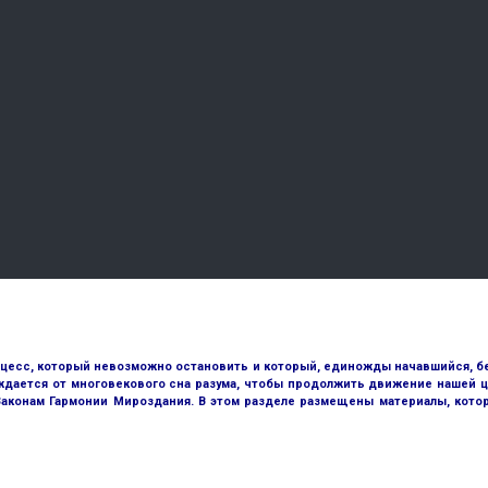
оцесс, который невозможно остановить и который, единожды начавшийся, бе
ждается от многовекового сна разума, чтобы продолжить движение нашей ц
 Законам Гармонии Мироздания. В этом разделе размещены материалы, кото