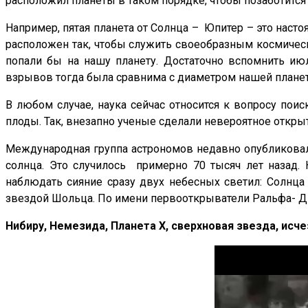
расположил планеты в таком порядке, чтобы позаботится 
Например, пятая планета от Солнца – Юпитер – это насто
расположен так, чтобы служить своеобразным космичес
попали бы на нашу планету. Достаточно вспомнить и
взрывов тогда была сравнима с диаметром нашей плане
В любом случае, наука сейчас относится к вопросу поис
плоды. Так, внезапно ученые сделали невероятное откры
Международная группа астрономов недавно опубликовал
солнца. Это случилось примерно 70 тысяч лет назад.
наблюдать сияние сразу двух небесных светил: Солнца
звездой Шольца. По имени первооткрыватели Ральфа- Ди
Нибиру, Немезида, Планета X, сверхновая звезда, ис