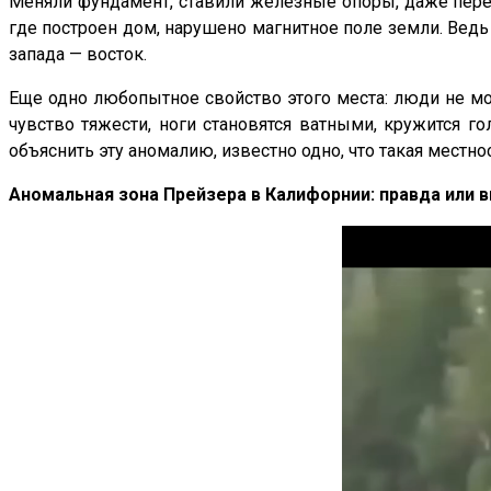
Меняли фундамент, ставили железные опоры, даже перес
где построен дом, нарушено магнитное поле земли. Вед
запада — восток.
Еще одно любопытное свойство этого места: люди не мо
чувство тяжести, ноги становятся ватными, кружится г
объяснить эту аномалию, известно одно, что такая местнос
Аномальная зона Прейзера в Калифорнии: правда или