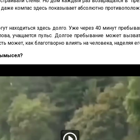
траивали стены. Но дом каждый раз возвращался в преж
ь даже компас здесь показывает абсолютно противополо
гут находиться здесь долго. Уже через 40 минут пребыв
олова, учащается пульс. Долгое пребывание может вызв
ть может, как благотворно влиять на человека, наделяя его
 вымысел?