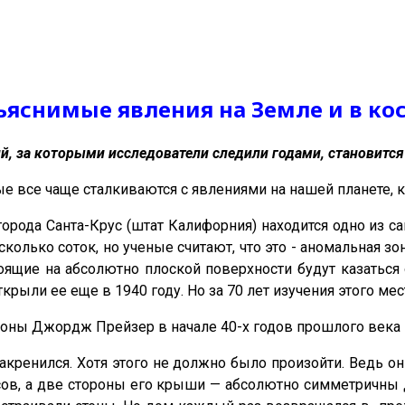
ъяснимые явления на Земле и в ко
, за которыми исследователи следили годами, становится 
 все чаще сталкиваются с явлениями на нашей планете, к
орода Санта-Крус (штат Калифорния) находится одно из с
сколько соток, но ученые считают, что это - аномальная зо
тоящие на абсолютно плоской поверхности будут казаться
крыли ее еще в 1940 году. Но за 70 лет изучения этого мест
зоны Джордж Прейзер в начале 40-х годов прошлого века 
акренился. Хотя этого не должно было произойти. Ведь о
сов, а две стороны его крыши — абсолютно симметричны д