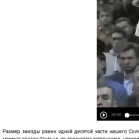
Размер звезды равен одной десятой части нашего Солн
момент звезда Шольца, по подсчетам астрономов, находит