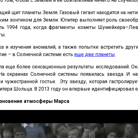
о том, чтобы с Землей и ее обитателями ничего не случило
ящий щит планеты Земля. Газовый гигант находится на нети
ким зонтиком для Земли. Юпитер выполняет роль своеобр
юль 1994 года, когда фрагменты кометы Шумейкера—Ле
ты.
ка и изучения аномалий, а также попытке встретить дру
тие – в Солнечной системе есть
еще две планеты
.
а еще более сенсационные результаты исследований. Ок
 На окраинах Солнечной системы появилась звезда. И
 и чужестранной гостьи. Эту звезду, которая гастролир
тера Шольца. В 2013 году он впервые идентифицировал ее
чезновение атмосферы Марса