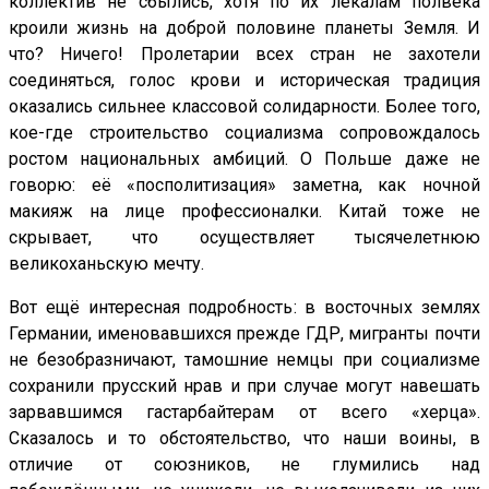
коллектив не сбылись, хотя по их лекалам полвека
кроили жизнь на доброй половине планеты Земля. И
что? Ничего! Пролетарии всех стран не захотели
соединяться, голос крови и историческая традиция
оказались сильнее классовой солидарности. Более того,
кое-где строительство социализма сопровождалось
ростом национальных амбиций. О Польше даже не
говорю: её «посполитизация» заметна, как ночной
макияж на лице профессионалки. Китай тоже не
скрывает, что осуществляет тысячелетнюю
великоханьскую мечту.
Вот ещё интересная подробность: в восточных землях
Германии, именовавшихся прежде ГДР, мигранты почти
не безобразничают, тамошние немцы при социализме
сохранили прусский нрав и при случае могут навешать
зарвавшимся гастарбайтерам от всего «херца».
Сказалось и то обстоятельство, что наши воины, в
отличие от союзников, не глумились над