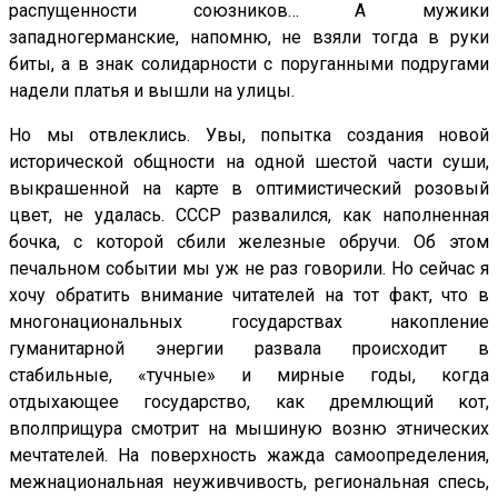
распущенности союзников… А мужики
западногерманские, напомню, не взяли тогда в руки
биты, а в знак солидарности с поруганными подругами
надели платья и вышли на улицы.
Но мы отвлеклись. Увы, попытка создания новой
исторической общности на одной шестой части суши,
выкрашенной на карте в оптимистический розовый
цвет, не удалась. СССР развалился, как наполненная
бочка, с которой сбили железные обручи. Об этом
печальном событии мы уж не раз говорили. Но сейчас я
хочу обратить внимание читателей на тот факт, что в
многонациональных государствах накопление
гуманитарной энергии развала происходит в
стабильные, «тучные» и мирные годы, когда
отдыхающее государство, как дремлющий кот,
вполприщура смотрит на мышиную возню этнических
мечтателей. На поверхность жажда самоопределения,
межнациональная неуживчивость, региональная спесь,