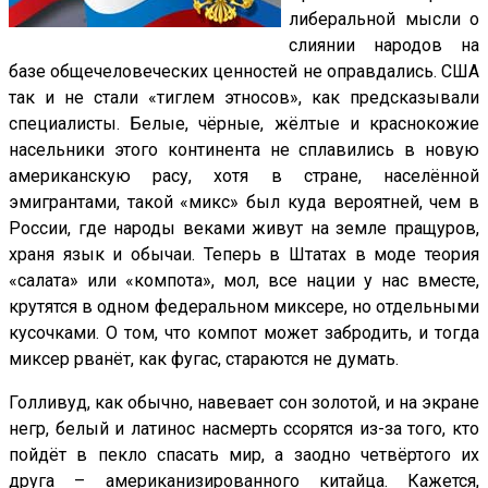
либеральной мысли о
слиянии народов на
базе общечеловеческих ценностей не оправдались. США
так и не стали «тиглем этносов», как предсказывали
специалисты. Белые, чёрные, жёлтые и краснокожие
насельники этого континента не сплавились в новую
американскую расу, хотя в стране, населённой
эмигрантами, такой «микс» был куда вероятней, чем в
России, где народы веками живут на земле пращуров,
храня язык и обычаи. Теперь в Штатах в моде теория
«салата» или «компота», мол, все нации у нас вместе,
крутятся в одном федеральном миксере, но отдельными
кусочками. О том, что компот может забродить, и тогда
миксер рванёт, как фугас, стараются не думать.
Голливуд, как обычно, навевает сон золотой, и на экране
негр, белый и латинос насмерть ссорятся из-за того, кто
пойдёт в пекло спасать мир, а заодно четвёртого их
друга – американизированного китайца. Кажется,