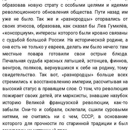
образовав новую страту с особыми целями и идеями
революционного обновления общества. Пути назад им
уже не было. Так же и «разнородцы» оторвались от
своих этносов, образовав, как сказал бы Лев Гумилёв,
«консорциум», интересы которого были кровно связаны
с судьбой большой России. На исторической родине, а
она есть не только у евреев, делать им было нечего: там
местные повара готовили свои острые блюда.
Печальная судьба красных латышей, эстонцев, финнов,
венгров, поляков, вернувшихся к себе на родину, тому
свидетельство. Так вот, «разнородцы» больше всех
стремились к восстановлению империи, рассчитывая на
высокий статус в правящем слое. О том, что революция
пожирает своих детей, эти марксисты, знавшие назубок
историю Великой французской революции, как-то
забыли. Они-то и собрали, склепали, сшили суровыми
нитями, не считаясь ни с чем, СССР, в основание
которого для прочности по старинной традиции и был