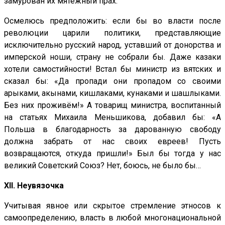
замурован их мятежный прах.
Осмелюсь предположить: если бы во власти после
революции царили политики, представляющие
исключительно русский народ, уставший от донорства и
имперской ноши, страну не собрали бы. Даже казаки
хотели самостийности! Встал бы министр из вятских и
сказал бы: «Да пропади они пропадом со своими
арыками, акынами, кишлаками, кунаками и шашлыками.
Без них проживём!» А товарищ министра, воспитанный
на статьях Михаила Меньшикова, добавил бы: «А
Польша в благодарность за дарованную свободу
должна забрать от нас своих евреев! Пусть
возвращаются, откуда пришли!» Был бы тогда у нас
великий Советский Союз? Нет, боюсь, не было бы…
XII. Неувязочка
Учитывая явное или скрытое стремление этносов к
самоопределению, власть в любой многонациональной