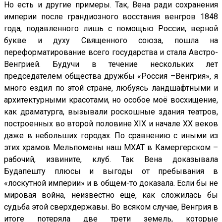
Но есть и другие примеры. Так, Вена ради сохранения
империи после грандиозного восстания венгров 1848
года, подавленного лишь с помощью России, верной
букве и духу Священного союза, пошла на
переформатирование всего государства и стала Австро-
Венгрией. Будучи в течение нескольких лет
председателем общества дружбы «Россия –Венгрия», я
много ездил по этой стране, любуясь ландшафтными и
архитектурными красотами, но особое моё восхищение,
как драматурга, вызывали роскошные здания театров,
построенных во второй половине XIX и начале XX веков
даже в небольших городах. По сравнению с иными из
этих храмов Мельпомены наш МХАТ в Камергерском –
рабочий, извините, клуб. Так Вена доказывала
Будапешту плюсы и выгоды от пребывания в
«лоскутной империи» и в общем-то доказала. Если бы не
мировая война, неизвестно ещё, как сложилась бы
судьба этой сверхдержавы. Во всяком случае, Венгрия в
итоге потеряла две трети земель, которые