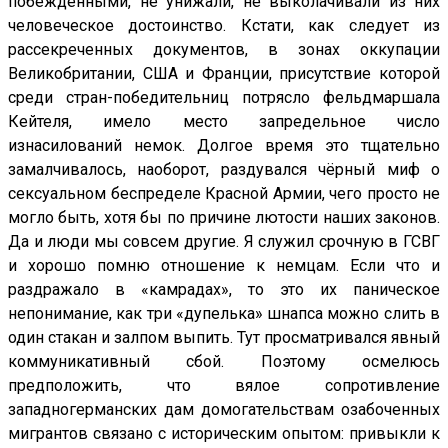
побеждёнными, не унижали, не выколачивали из них
человеческое достоинство. Кстати, как следует из
рассекреченных документов, в зонах оккупации
Великобритании, США и Франции, присутствие которой
среди стран-победительниц потрясло фельдмаршала
Кейтеля, имело место запредельное число
изнасилований немок. Долгое время это тщательно
замалчивалось, наоборот, раздувался чёрный миф о
сексуальном беспределе Красной Армии, чего просто не
могло быть, хотя бы по причине лютости наших законов.
Да и люди мы совсем другие. Я служил срочную в ГСВГ
и хорошо помню отношение к немцам. Если что и
раздражало в «камрадах», то это их паническое
непонимание, как три «дупелька» шнапса можно слить в
один стакан и залпом выпить. Тут просматривался явный
коммуникативный сбой. Поэтому осмелюсь
предположить, что вялое сопротивление
западногерманских дам домогательствам озабоченных
мигрантов связано с историческим опытом: привыкли к