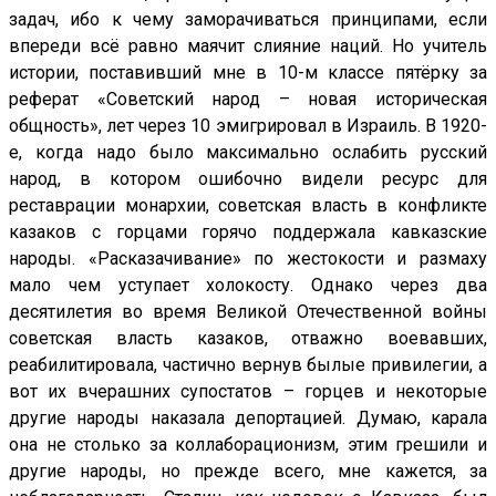
задач, ибо к чему заморачиваться принципами, если
впереди всё равно маячит слияние наций. Но учитель
истории, поставивший мне в 10-м классе пятёрку за
реферат «Советский народ – новая историческая
общность», лет через 10 эмигрировал в Израиль. В 1920-
е, когда надо было максимально ослабить русский
народ, в котором ошибочно видели ресурс для
реставрации монархии, советская власть в конфликте
казаков с горцами горячо поддержала кавказские
народы. «Расказачивание» по жестокости и размаху
мало чем уступает холокосту. Однако через два
десятилетия во время Великой Отечественной войны
советская власть казаков, отважно воевавших,
реабилитировала, частично вернув былые привилегии, а
вот их вчерашних супостатов – горцев и некоторые
другие народы наказала депортацией. Думаю, карала
она не столько за коллаборационизм, этим грешили и
другие народы, но прежде всего, мне кажется, за