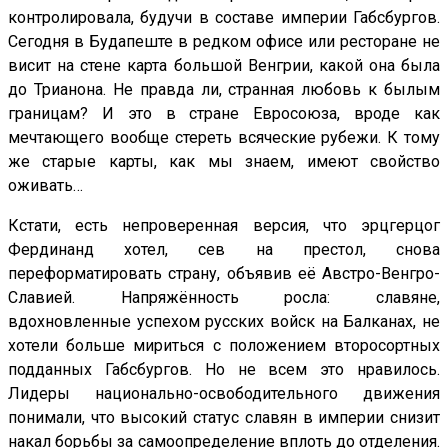
контролировала, будучи в составе империи Габсбургов.
Сегодня в Будапеште в редком офисе или ресторане не
висит на стене карта большой Венгрии, какой она была
до Трианона. Не правда ли, странная любовь к былым
границам? И это в стране Евросоюза, вроде как
мечтающего вообще стереть всяческие рубежи. К тому
же старые карты, как мы знаем, имеют свойство
оживать…
Кстати, есть непроверенная версия, что эрцгерцог
Фердинанд хотел, сев на престол, снова
переформатировать страну, объявив её Австро-Венгро-
Славией. Напряжённость росла: славяне,
вдохновленные успехом русских войск на Балканах, не
хотели больше мириться с положением второсортных
подданных Габсбургов. Но не всем это нравилось.
Лидеры национально-освободительного движения
понимали, что высокий статус славян в империи снизит
накал борьбы за самоопределение вплоть до отделения.