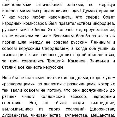
влиятельными этническими элитами, не жертвуя
интересами малых ради великих задач? Думаю, вряд ли.
У нас часто любят напоминать, что сперва Совет
народных комиссаров был правительством инородцев,
русских там не было. Это, конечно же, преувеличение,
но не слишком сильное. Вспомним: борьба за власть в
партии шла между не совсем русским Лениным и
совсем нерусским Свердловым, а когда оба ушли из
жизни при не выясненных до сих пор обстоятельствах,
за трон схватились Троцкий, Каменев, Зиновьев и
Сталин, все как есть нерусские.
Но я бы не стал именовать их инородцами, скорее уж –
«разнородцами», по аналогии с разночинцами, которых
так звали совсем не потому, что они дослужились до
разных чинов: коллежский асессор, надворный
советник... Нет, это были люди, вышедшие,
выломившиеся из своих сословий (дворянства,
духовенства, чиновничества, купечества, мещанства),