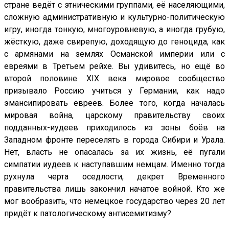
стране ведёт с этническими группами, её населяющими,
сложную административную и культурно-политическую
игру, иногда тонкую, многоуровневую, а иногда грубую,
жёсткую, даже свирепую, доходящую до геноцида, как
с армянами на землях Османской империи или с
евреями в Третьем рейхе. Вы удивитесь, но ещё во
второй половине XIX века мировое сообщество
призывало Россию учиться у Германии, как надо
эмансипировать евреев. Более того, когда началась
мировая война, царскому правительству своих
подданных-иудеев приходилось из зоны боёв на
Западном фронте переселять в города Сибири и Урала.
Нет, власть не опасалась за их жизнь, её пугали
симпатии иудеев к наступавшим немцам. Именно тогда
рухнула черта оседлости, декрет Временного
правительства лишь закончил начатое войной. Кто же
мог вообразить, что немецкое государство через 20 лет
придёт к патологическому антисемитизму?