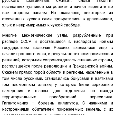
русского шовинизма, оживёт, снова закогтит
несчастных «узников матрёшки» и начнёт изрыгать во
все стороны напалм. Но оказалось, некоторые из
отсечённых кусков сами превратились в дракончиков,
злых и непримиримых к чужой свободе.
Многие межэтнические узлы, разрубленные при
распаде СССР и доставшиеся в наследство новым
государствам, включая Россию, завязались ещё в
начале прошлого века, в результате тех компромиссов и
решений, которыми сопровождалось сшивание страны,
расползшейся после революции и Гражданской войны.
Скажем прямо: порой области и регионы, населённые в
том числе русскими, становились бонусами и взятками
тем племенным элитам, у которых были серьёзные
намерения и шансы для отделения, но жажда
территориальных приобретений пересилила.
Гигантомания – болезнь лилипутов. С чаяниями и
настроениями обитателей прирезаемых земель, с их