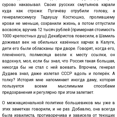
сурово наказывал. Своих русских смутьянов карали
куда как строже: Пугачёву отрубили голову, а
генералиссимусу Тадеушу Костюшко, пролившему
крови не меньше, сохранили жизнь, а потом отпустили
восвояси, вручив 12 тысяч рублей (примерная стоимость
1000 крепостных душ) Декабристов повесили, а Шамиль
доживал век на обильных казённых харчах в Калуге,
дети его были обласканы при дворе. Говорят, когда его,
пленённого, полмесяца везли к месту ссылки, он
вздохнул, мол, если бы знал, что Россия такая большая,
никогда бы не стал с ней воевать. Впрочем, генерал
Дудаев знал, даже излетал СССР вдоль и поперёк. А
толку? История мне напоминает иногда даму, которая
пользуется всеми мыслимыми способами
предохранения и регулярно при этом залетает.
О межнациональной политике большевиков мы уже в
этих заметках говорили, и не раз. Добавлю, она всегда
была извилиста, противоречива и зависела от текущих