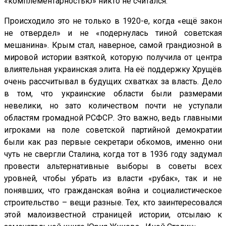
«комплементарностью» никто не считался.
Происходило это не только в 1920-е, когда «ещё закон
не отвердел» и не «подернулась тиной советская
мешанина». Крым стал, наверное, самой грандиозной в
мировой истории взяткой, которую получила от центра
влиятельная украинская элита. На её поддержку Хрущёв
очень рассчитывал в будущих схватках за власть. Дело
в том, что украинские области были размерами
невелики, но зато количеством почти не уступали
областям громадной РСФСР. Это важно, ведь главными
игроками на поле советской партийной демократии
были как раз первые секретари обкомов, именно они
чуть не свергли Сталина, когда тот в 1936 году задумал
провести альтернативные выборы в советы всех
уровней, чтобы убрать из власти «рубак», так и не
понявших, что гражданская война и социалистическое
строительство – вещи разные. Тех, кто заинтересовался
этой малоизвестной страницей истории, отсылаю к