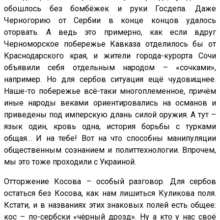
обошлось без бомбёжек и руки Госдепа. Даже
Черногорию от Сербии в конце концов удалось
оторвать. А ведь это примерно, как если вдруг
Черноморское побережье Кавказа отделилось бы от
Краснодарского края, и жители города-курорта Сочи
объявили себя отдельным народом – «сочками»,
например. Но для сербов ситуация ещё чудовищнее.
Наше-то побережье всё-таки многоплеменное, причём
иные народы веками ориентировались на османов и
приведены под имперскую длань силой оружия. А тут –
язык один, кровь одна, история борьбы с турками
общая… И на тебе! Вот на что способны манипуляции
общественным сознанием и политтехнологии. Впрочем,
мы это тоже проходили с Украиной.
Отторжение Косова – особый разговор. Для сербов
остаться без Косова, как нам лишиться Куликова поля.
Кстати, и в названиях этих знаковых полей есть общее:
кос – по-сербски «чёрный дрозд». Ну а кто у нас своё