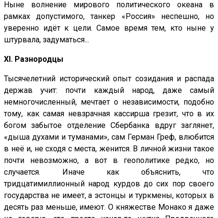
Ныне волнение мирового политического океана в
рамках допустимого, танкер «Россия» неспешно, но
уверенно идёт к цели. Самое время тем, кто ныне у
штурвала, задуматься...
XI. Разнородцы
Тысячелетний исторический опыт созидания и распада
держав учит: почти каждый народ, даже самый
немногочисленный, мечтает о независимости, подобно
тому, как самая невзрачная кассирша грезит, что в их
богом забытое отделение Сбербанка вдруг заглянет,
«дыша духами и туманами», сам Герман Греф, влюбится
в неё и, не сходя с места, женится. В личной жизни такое
почти невозможно, а вот в гео­политике редко, но
случается. Иначе как объяснить, что
тридцатимиллионный народ курдов до сих пор своего
государства не имеет, а эстонцы и туркмены, которых в
десять раз меньше, имеют. О княжестве Монако я даже