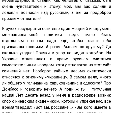
неблагодарность. Сталин, как человек с Кавказа, был
очень чувствителен к этому: мол, мы вас холили и
лелеяли, вознесли над русскими, а вы за предоброе
презлым отплатили!
В руках государства есть ещё один мощный инструмент
межнациональной политики, ведь мало быть
отдельным этносом, надо ещё, чтобы власть тебя
признавала таковым. А разве бывает по-другому? Да
сколько угодно! Поляки в упор не видят кошубов. На
Украине отказывают в праве русинам считаться
самостоятельным народом, хотя у этнологов на этот счёт
сомнений нет. Наоборот, учёные весьма скептически
относятся к этнониму «украинец». В самом деле, много
ли общего у галичанина, харьковчанина и одессита? Про
Донбасс и говорить нечего. А поди ж ты – титульная
нация! Лет десять назад у меня в радиоэфире возник
спор с киевским академиком, который, упрекая нас, всё
время твердил: «Вот вы, россияне…» «Вы кого имеете в