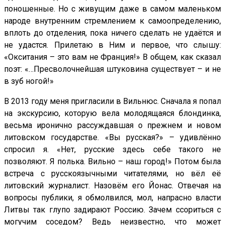
поношенные. Но с живущим даже в самом маленьком
народе внутренним стремлением к самоопределению,
вплоть до отделения, пока ничего сделать не удаётся и
не удастся. Прилетаю в Ним и первое, что слышу:
«Окситания – это вам не Франция!» В общем, как сказал
поэт: «…Пресволочнейшая штуковина существует – и не
в зуб ногой!»
В 2013 году меня пригласили в Вильнюс. Сначала я попал
на экскурсию, которую вела молодящаяся блондинка,
весьма иронично рассуждавшая о прежнем и новом
литовском государстве. «Вы русская?» – удивлённо
спросил я. «Нет, русские здесь себе такого не
позволяют. Я полька. Вильно – наш город!» Потом была
встреча с русскоязычными читателями, но вёл её
литовский журналист. Назовём его Йонас. Отвечая на
вопросы публики, я обмолвился, мол, напрасно власти
Литвы так глупо задирают Россию. Зачем ссориться с
могучим соседом? Ведь неизвестно, что может