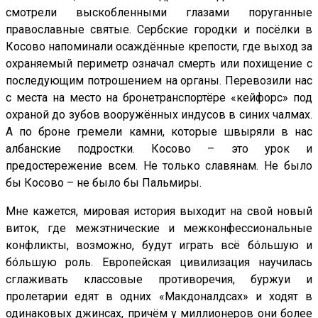
смотрели выскобленными глазами поруганные
православные святые. Сербские городки и посёлки в
Косово напоминали осаждённые крепости, где выход за
охраняемый периметр означал смерть или похищение с
последующим потрошением на органы. Перевозили нас
с места на место на бронетранспортёре «кейфорс» под
охраной до зубов вооружённых индусов в синих чалмах.
А по броне гремели камни, которые швыряли в нас
албанские подростки. Косово – это урок и
предостережение всем. Не только славянам. Не было
бы Косово – не было бы Пальмиры.
Мне кажется, мировая история выходит на свой новый
виток, где межэтнические и межконфессиональные
конфликты, возможно, будут играть всё бóльшую и
бóльшую роль. Европейская цивилизация на­училась
сглаживать классовые противоречия, буржуи и
пролетарии едят в одних «Макдоналдсах» и ходят в
одинаковых джинсах, причём у миллионеров они более