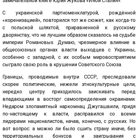
замечательной книге Юрия Жукова «Иной Сталин».
С украинской партноменклатурой, рождённой
«коренизацией», повторился тот же сюжет, как когда-то
с польской шляхтой, приравненной к русскому
дворянству, что не лучшим образом сказалось на судьбе
империи Романовых. Думаю, чрезмерное влияние в
общесоюзных органах власти выходцев с Украины,
особенно с западной, с их особым мировосприятием
сыграло свою роль в крушении Советского Союза.
Границы, проводимые внутри СССР, преследовали
скорее политические, нежели этнокультурные цели,
нередко центру приходилось заискивать перед
впадающими в восторг само­определения окраинами.
Недаром злопамятный наркомнац Джугашвили, придя
по-настоящему к власти, расправился со всеми
лидерами националистов, начав, конечно, с русских. Но
вот вопрос: а можно ли было сшить страну иначе, без
территориальных бонусов и заигрывания с