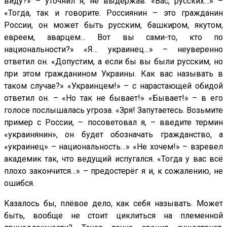
виду?» – уточнил я, не выдержав. «Вас, русских…» –
«Тогда, так и говорите. Россиянин – это гражданин
России, он может быть русским, башкиром, якутом,
евреем, аварцем… Вот вы сами-то, кто по
национальности?» «Я… украинец…» – неуверенно
ответил он. «Допустим, а если бы вы были русским, но
при этом гражданином Украины. Как вас называть в
таком случае?» «Украинцем!» – с нарастающей обидой
ответил он. – «Но так не бывает!» «Бывает!» – в его
голосе послышалась угроза. «Зря! Запутаетесь. Возьмите
пример с России, – посоветовал я, – введите термин
«украинянин», он будет обозначать гражданство, а
«украинец» – национальность…» «Не хочем!» – взревел
академик так, что ведущий испугался. «Тогда у вас всё
плохо закончится…» – предостерёг я и, к сожалению, не
ошибся.
Казалось бы, плёвое дело, как себя называть. Может
быть, вообще не стоит циклиться на племенной