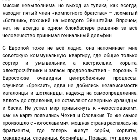
миссия невыполнима, но выход из тупика, как всегда,
находит пятый член «компотного братства» – лохматый
«ботаник», похожий на молодого Эйнштейна. Впрочем,
нет, не всегда в одном блокбастере решения за всё
человечество принимал гениальный дельфин.
С Европой тоже не всё ладно, она напоминает мне
советскую коммунальную квартиру, где общие только
сортир и умывальник, а кастрюльки, корыта,
электросчётчики и запасы продовольствия – порознь. В
Евросоюзе очевидны центробежные процессы:
случился «брекзит», едва не добились независимости
каталонцы и шотландцы, надежд на самоопределение,
вплоть до отделения, не оставляют северные ирландцы
и бас­ки. Не успел мир привыкнуть к «чехословакам»,
как на карте появились Чехия и Словакия. То же самое
произошло с «юго­славами», мощная страна распалась на
фрагменты, где теперь живут сербы, хорваты,
македонцы, словенцы, боснийцы… Правда, тут дело не