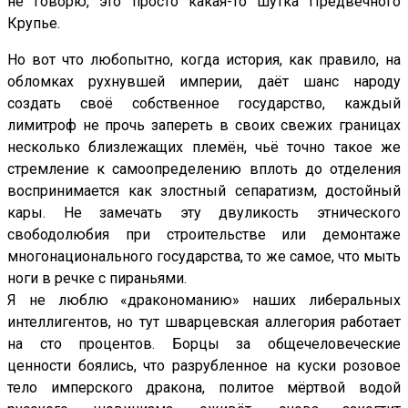
не говорю, это просто какая-то шутка Предвечного
Крупье.
Но вот что любопытно, когда история, как правило, на
обломках рухнувшей империи, даёт шанс народу
создать своё собственное государство, каждый
лимитроф не прочь запереть в своих свежих границах
несколько близлежащих племён, чьё точно такое же
стремление к самоопределению вплоть до отделения
воспринимается как злостный сепаратизм, достойный
кары. Не замечать эту двуликость этнического
свободолюбия при строительстве или демонтаже
многонационального государства, то же самое, что мыть
ноги в речке с пираньями.
Я не люблю «дракономанию» наших либеральных
интеллигентов, но тут шварцевская аллегория работает
на сто процентов. Борцы за общечеловеческие
ценности боялись, что разрубленное на куски розовое
тело имперского дракона, политое мёртвой водой