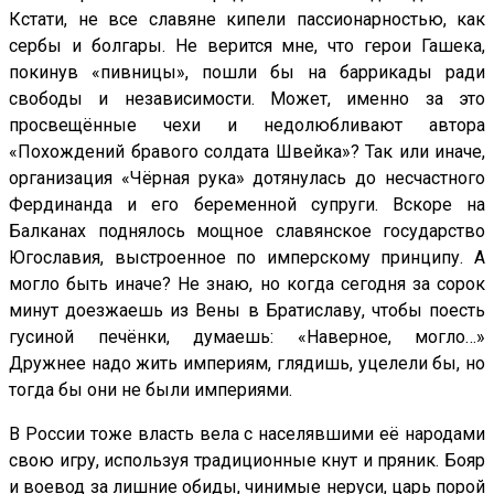
Кстати, не все славяне кипели пассионарностью, как
сербы и болгары. Не верится мне, что герои Гашека,
покинув «пивницы», пошли бы на баррикады ради
свободы и независимости. Может, именно за это
просвещённые чехи и недолюбливают автора
«Похождений бравого солдата Швейка»? Так или иначе,
организация «Чёрная рука» дотянулась до несчастного
Фердинанда и его беременной супруги. Вскоре на
Балканах поднялось мощное славянское государство
Югославия, выстроенное по имперскому принципу. А
могло быть иначе? Не знаю, но когда сегодня за сорок
минут доезжаешь из Вены в Братиславу, чтобы поесть
гусиной печёнки, думаешь: «Наверное, могло…»
Дружнее надо жить империям, глядишь, уцелели бы, но
тогда бы они не были империями.
В России тоже власть вела с населявшими её народами
свою игру, используя традиционные кнут и пряник. Бояр
и воевод за лишние обиды, чинимые неруси, царь порой