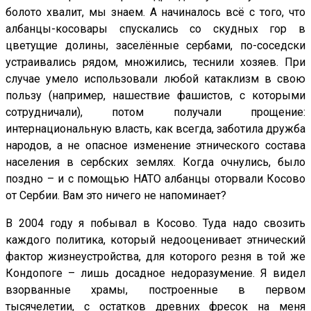
болото хвалит, мы знаем. А начиналось всё с того, что
албанцы-косовары спускались со скудных гор в
цветущие долины, заселённые сербами, по-соседски
устраивались рядом, множились, теснили хозяев. При
случае умело использовали любой катаклизм в свою
пользу (например, нашествие фашистов, с которыми
сотрудничали), потом получали прощение:
интернациональную власть, как всегда, заботила дружба
народов, а не опасное изменение этнического состава
населения в сербских землях. Когда очнулись, было
поздно – и с помощью НАТО албанцы оторвали Косово
от Сербии. Вам это ничего не напоминает?
В 2004 году я побывал в Косово. Туда надо свозить
каждого политика, который недооценивает этнический
фактор жизнеустройства, для которого резня в той же
Кондопоге – лишь досадное недоразумение. Я видел
взорванные храмы, построенные в первом
тысячелетии, с остатков древних фресок на меня