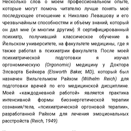
Несколько слов о моём профессиональном опыте,
которые могут помочь читателю лучше понять моё
последующее отношение к Николаю Левашову и его
чрезвычайным способностям и объёму знаний, который
он дал мне (и многим другим). Я сертифицированный
психиатр, получивший классическое обучение в
Йельском университете, на факультете медицины, где я
также работал в психиатрии факультета. После моей
психиатрической подготовки я изучал
оргономическую
(Orgonomic)
медицину у Доктора
Элсворта Бейкера
(Elsworth Baker, MD)
, который был
назначен Вильгельмом Райхом
(Wilhelm Reich)
для
подготовки врачей по его медицинской дисциплине.
Моей «каждодневной работой» является практика
интенсивной формы биоэнергетической терапии
сознания/тела, «психиатрической оргоновой терапии»,
разработанной Райхом для лечения эмоциональных
расстройств
(Reich, 1949)
.