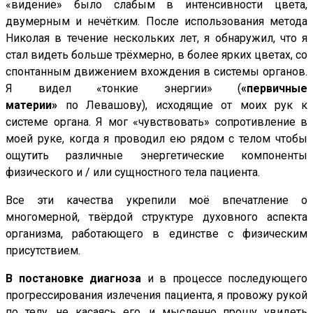
«видение» было слабым в интенсивности цвета,
двумерным и нечётким. После использования метода
Николая в течение нескольких лет, я обнаружил, что я
стал видеть больше трёхмерно, в более ярких цветах, со
спонтанным движением вхождения в системы органов.
Я видел «тонкие энергии» (
«первичные
материи»
по Левашову), исходящие от моих рук к
системе органа. Я мог «чувствовать» сопротивление в
моей руке, когда я проводил ею рядом с телом чтобы
ощутить различные энергетические компоненты
физического и / или сущностного тела пациента.
Все эти качества укрепили моё впечатление о
многомерной, твёрдой структуре духовного аспекта
организма, работающего в единстве с физическим
присутствием.
В постановке диагноза
и в процессе последующего
прогрессирования излечения пациента, я провожу рукой
по телу, не касаясь его, и мысленно прошу увидеть