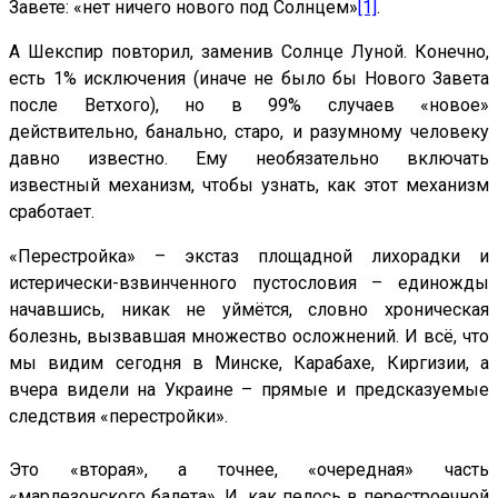
Завете: «нет ничего нового под Солнцем»
[1]
.
А Шекспир повторил, заменив Солнце Луной. Конечно,
есть 1% исключения (иначе не было бы Нового Завета
после Ветхого), но в 99% случаев «новое»
действительно, банально, старо, и разумному человеку
давно известно. Ему необязательно включать
известный механизм, чтобы узнать, как этот механизм
сработает.
«Перестройка» – экстаз площадной лихорадки и
истерически-взвинченного пустословия – единожды
начавшись, никак не уймётся, словно хроническая
болезнь, вызвавшая множество осложнений. И всё, что
мы видим сегодня в Минске, Карабахе, Киргизии, а
вчера видели на Украине – прямые и предсказуемые
следствия «перестройки».
Это «вторая», а точнее, «очередная» часть
«марлезонского балета». И, как пелось в перестроечной