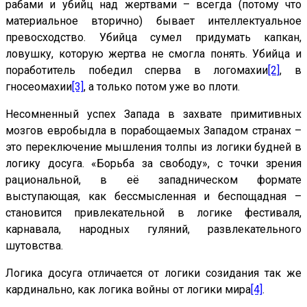
рабами и убийц над жертвами – всегда (потому что
материальное вторично) бывает интеллектуальное
превосходство. Убийца сумел придумать капкан,
ловушку, которую жертва не смогла понять. Убийца и
поработитель победил сперва в логомахии
[2]
, в
гносеомахии
[3]
, а только потом уже во плоти.
Несомненный успех Запада в захвате примитивных
мозгов евробыдла в порабощаемых Западом странах –
это переключение мышления толпы из логики будней в
логику досуга. «Борьба за свободу», с точки зрения
рациональной, в её западническом формате
выступающая, как бессмысленная и беспощадная –
становится привлекательной в логике фестиваля,
карнавала, народных гуляний, развлекательного
шутовства.
Логика досуга отличается от логики созидания так же
кардинально, как логика войны от логики мира
[4]
.