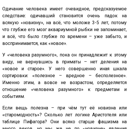
Одичание человека имеет очевидное, предсказуемое
следствие: одичавший становится очень падок на
всякую «новизну», на всё, что моложе 3-5 лет, потому
что глубже его мозг аквариумной рыбки не запоминает,
и всё, что было глубже по времени – уже забыто, и
воспринимается, как «новое».
У «человека разумного», пока он принадлежит к этому
виду, не вернувшись в приматы – нет деления на
«новое и старое». У него совершенно иная шкала
сортировки: «полезное – вредное – бесполезное».
Именно этим, а вовсе не возрастом, определяется
отношение «человека разумного» к предметам и
событиям.
Если вещь полезна – при чём тут её новизна или
«старомодность»? Сколько лет логике Аристотеля или
таблице Пифагора? Они всяко старше фашизма на
много веков, но мы же не по «новизне» явления