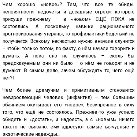
Чем хорошо «новое»? Тем, что все те обиды,
неприятности, недочёты и досадные огрехи, которые
присущи прежнему – в «новом» ЕЩЁ ПОКА не
состоялись. А поскольку навыки рационального
прогнозирования утеряны, то профилактики бедствий не
получается. Всякому несчастью нужно вначале случится
– чтобы только потом, по факту, о нём начали говорить и
думать. А пока оно не случилось – сколь бы
предсказуемым они ни было – о нём не говорят и не
думают. В самом деле, зачем обсуждать то, чего ещё
нет?!
Чем более дремучим и примитивным становится
невзрослеющий человек (инфантил) – тем большим
обаянием окутывает его «новое», безупречное в силу
того, что ещё не состоялось. Прежнее-то уже успело
обидеть и «достать», и надоесть, а с «новым» ничего
такого не связано, ему адресуют самые вычурные и
экзотические надежды…