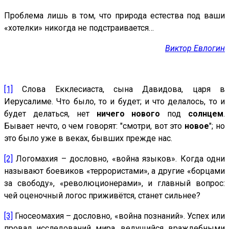
Проблема лишь в том, что природа естества под ваши
«хотелки» никогда не подстраивается…
Виктор Евлогин
[1]
Слова Екклесиаста, сына Давидова, царя в
Иерусалиме. Что было, то и будет; и что делалось, то и
будет делаться, нет
ничего
нового
под
солнцем
.
Бывает нечто, о чем говорят: "смотри, вот это
новое
"; но
это было уже в веках, бывших прежде нас.
[2]
Логомахия – дословно, «война языков». Когда одни
называют боевиков «террористами», а другие «борцами
за свободу», «революционерами», и главный вопрос:
чей оценочный логос приживётся, станет сильнее?
[3]
Гносеомахия – дословно, «война познаний». Успех или
провал исследований мира, ведущийся враждебными