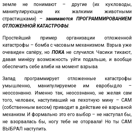
земле не понимают – другие (их кукловоды,
манипулирующие их жалкими животными
страстишками) –
занимаются ПРОГРАММИРОВАНИЕМ
ОТЛОЖЕННОЙ КАТАСТРОФЫ
.
Простейший пример организации отложенной
катастрофы – бомба с часовым механизмом. Взрыв уже
очевиден сапёру, но
ПОКА
не случился. Часики тикают,
давая минёру возможность уйти подальше, и вообще
обеспечить себе алиби на момент взрыва.
Запад программирует отложенные катастрофы
умышленно, манипулируемое им евробыдло –
неосознанно. Именно так, неосознанно, не желая сам
того, человек, наступивший на пехотную мину – САМ
(собственным весом) приводит в действие её взрывной
механизм. И формально это его выбор – не наступал бы,
не взорвалась бы, ногу тебе не оторвала! Но ты САМ
ВЫБРАЛ наступить.