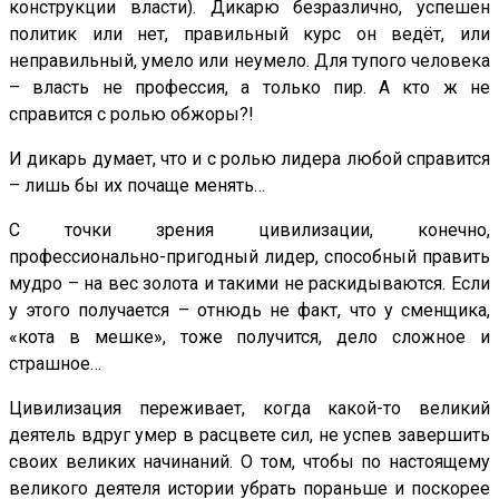
конструкции власти). Дикарю безразлично, успешен
политик или нет, правильный курс он ведёт, или
неправильный, умело или неумело. Для тупого человека
– власть не профессия, а только пир. А кто ж не
справится с ролью обжоры?!
И дикарь думает, что и с ролью лидера любой справится
– лишь бы их почаще менять…
С точки зрения цивилизации, конечно,
профессионально-пригодный лидер, способный править
мудро – на вес золота и такими не раскидываются. Если
у этого получается – отнюдь не факт, что у сменщика,
«кота в мешке», тоже получится, дело сложное и
страшное…
Цивилизация переживает, когда какой-то великий
деятель вдруг умер в расцвете сил, не успев завершить
своих великих начинаний. О том, чтобы по настоящему
великого деятеля истории убрать пораньше и поскорее