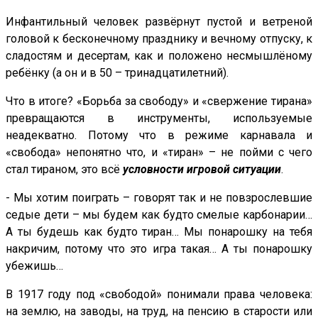
Инфантильный человек развёрнут пустой и ветреной
головой к бесконечному празднику и вечному отпуску, к
сладостям и десертам, как и положено несмышлёному
ребёнку (а он и в 50 – тринадцатилетний).
Что в итоге? «Борьба за свободу» и «свержение тирана»
превращаются в инструменты, используемые
неадекватно. Потому что в режиме карнавала и
«свобода» непонятно что, и «тиран» – не пойми с чего
стал тираном, это всё
условности игровой ситуации
.
- Мы хотим поиграть – говорят так и не повзрослевшие
седые дети – мы будем как будто смелые карбонарии…
А ты будешь как будто тиран… Мы понарошку на тебя
накричим, потому что это игра такая… А ты понарошку
убежишь…
В 1917 году под «свободой» понимали права человека:
на землю, на заводы, на труд, на пенсию в старости или