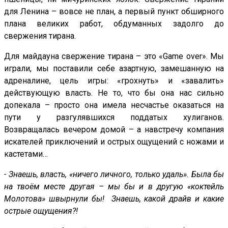
для Ленина – вовсе не план, а первый пункт обширного
плана великих работ, обдуманных задолго до
свержения тирана.
Для майдауна свержение тирана – это «Game over». Мы
играли, мы поставили себе азартную, замешанную на
адреналине, цель игры: «грохнуть» и «завалить»
действующую власть. Не то, что бы она нас сильно
допекала – просто она имела несчастье оказаться на
пути у разгулявшихся поддатых хулиганов.
Возвращалась вечером домой – а навстречу компания
искателей приключений и острых ощущений с ножами и
кастетами…
- Знаешь, власть, «ничего личного, только удаль». Была бы
на твоём месте другая – мы бы и в другую «коктейль
Молотова» швырнули бы! Знаешь, какой драйв и какие
острые ощущения?!