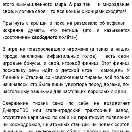
этого вымышленного мира. А раз так – и мироздание
своё, и логика своя – то все концы с концами сходятся!
Прыгнуть с крыши, и пока не размазало об асфальт –
искренне думать, что летишь (это и называется
«состоянием
свободного
полёта»).
В игре не повзрослевшего игромана (а таких в наших
города миллионы инфантильных голов) – есть свои,
игровые бонусы, и свой, игровой финиш. Этот финиш,
поскольку речь идёт о детской игре – самоцель. У
Ленина и Сталина со «свержением тирана» всё только
начиналось, это была лишь увертюра перед делами, по-
настоящему важными для настоящих, взрослых людей.
Свержение тирана само по себе не воздвигнет
ДнепроГЭС или сталинградский тракторный завод,
отсутствие царя само по себе не гарантирует появления
ни космодромов, ни атомных станций, ни новых сортов
пшеницы, ни мичуринских яблок. Свержение тирании