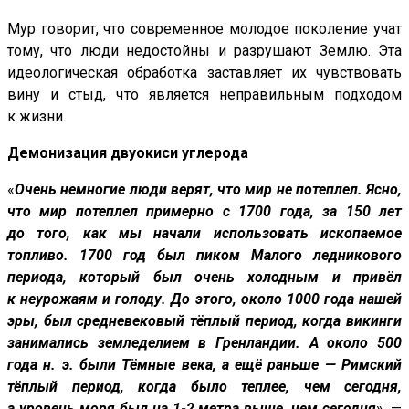
Мур говорит, что современное молодое поколение учат
тому, что люди недостойны и разрушают Землю. Эта
идеологическая обработка заставляет их чувствовать
вину и стыд, что является неправильным подходом
к жизни.
Демонизация двуокиси углерода
«
Очень немногие люди верят, что мир не потеплел. Ясно,
что мир потеплел примерно с 1700 года, за 150 лет
до того, как мы начали использовать ископаемое
топливо. 1700 год был пиком Малого ледникового
периода, который был очень холодным и привёл
к неурожаям и голоду. До этого, около 1000 года нашей
эры, был средневековый тёплый период, когда викинги
занимались земледелием в Гренландии. А около 500
года н. э. были Тёмные века, а ещё раньше — Римский
тёплый период, когда было теплее, чем сегодня,
а уровень моря был на 1-2 метра выше, чем сегодня
», —