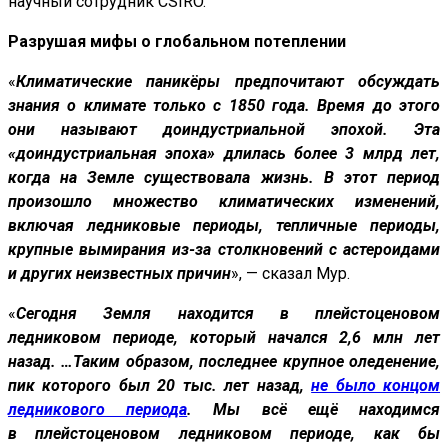
научный сотрудник CSIRO.
Разрушая
мифы о глобальном потеплении
«
Климатические паникёры предпочитают обсуждать
знания о климате только с 1850 года. Время до этого
они называют доиндустриальной эпохой. Эта
«доиндустриальная эпоха
» длилась более 3 млрд лет,
когда на Земле существовала жизнь. В этот период
произошло множество климатических изменений,
включая ледниковые периоды, тепличные периоды,
крупные вымирания из-за столкновений с астероидами
и других неизвестных причин
», — сказал Мур.
«
Сегодня Земля находится в плейстоценовом
ледниковом периоде, который начался 2,6 млн лет
назад. …Таким образом, последнее крупное оледенение,
пик которого был 20 тыс. лет назад,
не было концом
ледникового периода
. Мы всё ещё находимся
в плейстоценовом ледниковом периоде, как бы