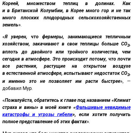
Кореей, множеством теплиц в долинах. Как
и в Британской Колумбии, в Корее много гор и не так
много плоских плодородных сельскохозяйственных
земель
».
«
Я уверен, что фермеры, занимающиеся тепличным
хозяйством, закачивают в свои теплицы больше CO
,
2
вплоть до двойного или тройного количества, чем
сегодня в атмосфере. Это происходит потому, что почти
все растения, растущие на открытом воздухе
в естественной атмосфере, испытывают недостаток CO
,
2
и именно это не позволяет им расти быстрее
», —
добавил Мур.
«
Пожалуйста, обратитесь к главе под названием
«Климат
страха и вины
» в моей книге
«
Фальшивые невидимые
катастрофы и угрозы гибели
», если хотите получить
полное представление об этих фактах
».