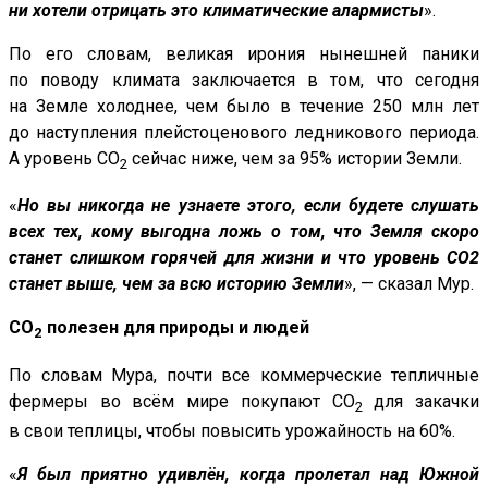
ни хотели отрицать это климатические алармисты
».
По его словам, великая ирония нынешней паники
по поводу климата заключается в том, что сегодня
на Земле холоднее, чем было в течение 250 млн лет
до наступления плейстоценового ледникового периода.
А уровень CO
сейчас ниже, чем за 95% истории Земли.
2
«
Но вы никогда не узнаете этого, если будете слушать
всех тех, кому выгодна ложь о том, что Земля скоро
станет слишком горячей для жизни и что уровень CO2
станет выше, чем за всю историю Земли
», — сказал Мур.
CO
полезен для природы и людей
2
По словам Мура, почти все коммерческие тепличные
фермеры во всём мире покупают CO
для закачки
2
в свои теплицы, чтобы повысить урожайность на 60%.
«
Я был приятно удивлён, когда пролетал над Южной