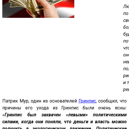
Л
по
св
бо
бу
по
чт
он
не
по
ри
и 
ре
Патрик Мур, один из основателей
Гринпис
, сообщил, что
причины его ухода из Гринпис были очень ясны:
«
Гринпис был захвачен
«левыми
» политическими
силами, когда они поняли, что деньги и власть
можно
получить в экологическом движение.
Политические