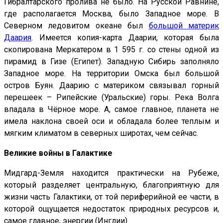
Гибралтарского пролива не было. На Русской Равнине,
где располагается Москва, было Западное море. В
Северном ледовитом океане был
большой материк
Даария
. Имеется копия-карта Даарии, которая была
скопирована Меркатером в 1 595 г. со стены одной из
пирамид в Гизе (Египет). Западную Сибирь заполняло
Западное море. На территории Омска был большой
остров Буян. Даарию с материком связывал горный
перешеек – Рипейские (Уральские) горы. Река Волга
впадала в Чёрное море. А, самое главное, планета не
имела наклона своей оси и обладала более теплым и
мягким климатом в северных широтах, чем сейчас.
Великие войны в Галактике
Мидгард-Земля находится практически на Рубеже,
который разделяет центральную, благоприятную для
жизни часть Галактики, от той периферийной ее части, в
которой ощущается недостаток природных ресурсов и,
самое главное, энергии (Инглии).