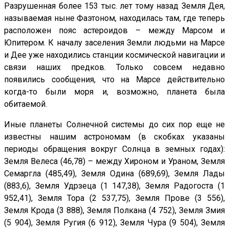
Разрушенная более 153 тыс. лет тому назад Земля Дея,
называемая ныне Фаэтоном, находилась там, где теперь
расположен пояс астероидов – между Марсом и
Юпитером. К началу заселения Земли людьми на Марсе
и Дее уже находились станции космической навигации и
связи наших предков. Только совсем недавно
появились сообщения, что на Марсе действительно
когда-то были моря и, возможно, планета была
обитаемой.
Иные планеты Солнечной системы до сих пор еще не
известны нашим астрономам (в скобках указаны
периоды обращения вокруг Солнца в земных годах):
Земля Велеса (46,78) – между Хироном и Ураном, Земля
Семаргла (485,49), Земля Одина (689,69), Земля Лады
(883,6), Земля Удрзеца (1 147,38), Земля Радогоста (1
952,41), Земля Тора (2 537,75), Земля Прове (3 556),
Земля Крода (3 888), Земля Полкана (4 752), Земля Змия
(5 904), Земля Ругия (6 912), Земля Чура (9 504), Земля