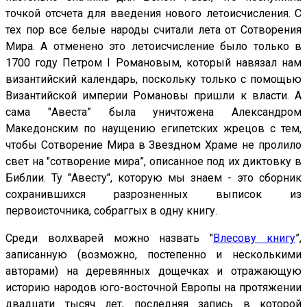
точкой отсчета для введения нового летоисчисления. С
тех пор все белые народы считали лета от Сотворения
Мира. А отменено это летоисчисление было только в
1700 году Петром I Романовым, который навязал нам
византийский календарь, поскольку только с помощью
Византийской империи Романовы пришли к власти. А
сама "Авеста” была уничтожена Александром
Македонским по наущению египетских жрецов с тем,
чтобы Сотворение Мира в Звездном Храме не пролило
свет на "сотворение мира”, описанное под их диктовку в
Библии. Ту "Авесту", которую мы знаем - это сборник
сохранившихся разрозненных выписок из
первоисточника, собраггых в одну книгу.
Среди волхварей можно назвать "
Влесову книгу
”,
записанную (возможно, постепенно и несколькими
авторами) на деревянных дощечках и отражающую
историю народов юго-восточной Европы на протяжении
двадцати тысяч лет, последняя запись в которой