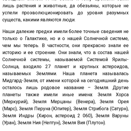
лишь растения и животные, да обезьяны, которые не
успели проэволюционировать до уровня разумных
существ, какими являются люди.
Наши далекие предки имели более точные сведения не
только о Галактике, но и о нашей Солнечной системе,
чем мы теперь. В частности, они прекрасно знали ее
историю и ее строение. Они знали, что в состав нашей
Солнечной системы, называемой Системой Ярилы-
Солнца, входило 27 планет и крупных астероидов,
называемых Землями. Наша планета называлась
Мидгард-Земля, от имени которой на сегодняшний день
осталось лишь родовое название – Земля. Другие
планеты также имели иные имена: Земля Хорса
(Меркурий), Земля Мерцаны (Венера), Земля Орея
(Марс), Земля Перуна (Юпитер), Земля Стрибога (Сатурн),
Земля Индры (Хирон, астероид 2 060), Земля Варуны
(Уран), Земля Ния (Нептун), Земля Вия (Плутон).