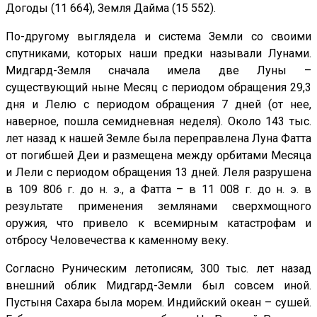
Догоды (11 664), Земля Дайма (15 552).
По-другому выглядела и система Земли со своими
спутниками, которых наши предки называли Лунами.
Мидгард-Земля сначала имела две Луны –
существующий ныне Месяц с периодом обращения 29,3
дня и Лелю с периодом обращения 7 дней (от нее,
наверное, пошла семидневная неделя). Около 143 тыс.
лет назад к нашей Земле была переправлена Луна Фатта
от погибшей Деи и размещена между орбитами Месяца
и Лели с периодом обращения 13 дней. Леля разрушена
в 109 806 г. до н. э., а Фатта – в 11 008 г. до н. э. в
результате применения землянами сверхмощного
оружия, что привело к всемирным катастрофам и
отбросу Человечества к каменному веку.
Согласно Руническим летописям, 300 тыс. лет назад
внешний облик Мидгард-Земли был совсем иной.
Пустыня Сахара была морем. Индийский океан – сушей.