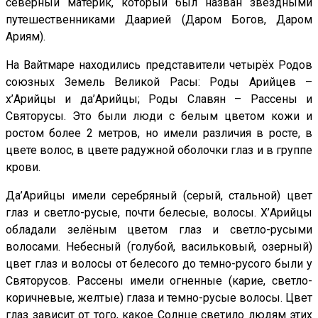
северный материк, который был назван звездными
путешественниками Даарией (Даром Богов, Даром
Ариям).
На Вайтмаре находились представители четырёх Родов
союзных Земель Великой Расы: Роды Арийцев –
х’Арийцы и да’Арийцы; Роды Славян – Рассены и
Святорусы. Это были люди с белым цветом кожи и
ростом более 2 метров, но имели различия в росте, в
цвете волос, в цвете радужной оболочки глаз и в группе
крови.
Да’Арийцы имели серебряный (серый, стальной) цвет
глаз и светло-русые, почти белесые, волосы. Х’Арийцы
обладали зелёным цветом глаз и светло-русыми
волосами. Небесный (голубой, васильковый, озерный)
цвет глаз и волосы от белесого до темно-русого были у
Святорусов. Рассены имели огненные (карие, светло-
коричневые, желтые) глаза и темно-русые волосы. Цвет
глаз зависит от того, какое Солнце светило людям этих