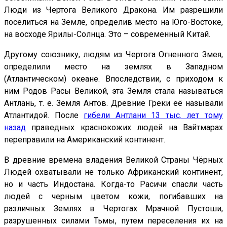
Люди из Чертога Великого Дракона. Им разрешили
поселиться на Земле, определив место на Юго-Востоке,
на восходе Ярилы-Солнца. Это – современный Китай.
Другому союзнику, людям из Чертога Огненного Змея,
определили место на землях в Западном
(Атлантическом) океане. Впоследствии, с приходом к
ним Родов Расы Великой, эта Земля стала называться
Антлань, т. е. Земля Антов. Древние Греки её называли
Атлантидой. После
гибели Антлани 13 тыс. лет тому
назад
праведных краснокожих людей на Вайтмарах
переправили на Американский континент.
В древние времена владения Великой Страны Чёрных
Людей охватывали не только Африканский континент,
но и часть Индостана. Когда-то Расичи спасли часть
людей с черным цветом кожи, погибавших на
различных Землях в Чертогах Мрачной Пустоши,
разрушенных силами Тьмы, путем переселения их на