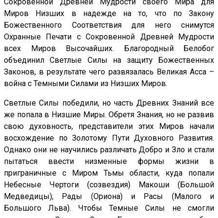
Сокровенной Древней Мудрости своего Мира для
Миров Низших в надежде на то, что по Закону
Божественного Соответствия для него снимутся
Охранные Печати с Сокровенной Древней Мудрости
всех Миров Высочайших. Благородный Белобог
объединил Светлые Силы на защиту Божественных
Законов, в результате чего развязалась Великая Асса –
война с Темными Силами из Низших Миров.
Светлые Силы победили, но часть Древних Знаний все
же попала в Низшие Миры. Обретя Знания, но не развив
свою духовность, представители этих Миров начали
восхождение по Золотому Пути Духовного Развития.
Однако они не научились различать Добро и Зло и стали
пытаться ввести низменные формы жизни в
приграничные с Миром Тьмы области, куда попали
Небесные Чертоги (созвездия) Макоши (Большой
Медведицы), Рады (Ориона) и Расы (Малого и
Большого Льва). Чтобы Темные Силы не смогли