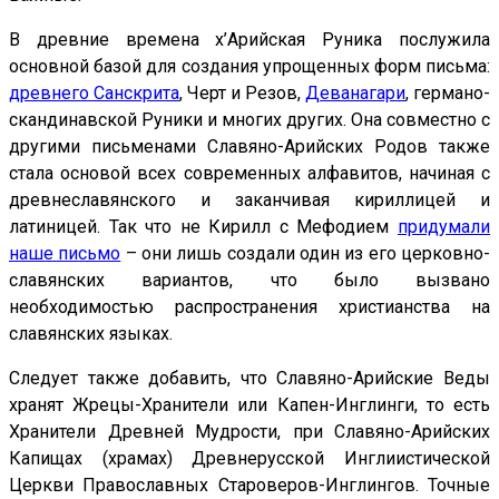
В древние времена х’Арийская Руника послужила
основной базой для создания упрощенных форм письма:
древнего Санскрита
, Черт и Резов,
Деванагари
, германо-
скандинавской Руники и многих других. Она совместно с
другими письменами Славяно-Арийских Родов также
стала основой всех современных алфавитов, начиная с
древнеславянского и заканчивая кириллицей и
латиницей. Так что не Кирилл с Мефодием
придумали
наше письмо
– они лишь создали один из его церковно-
славянских вариантов, что было вызвано
необходимостью распространения христианства на
славянских языках.
Следует также добавить, что Славяно-Арийские Веды
хранят Жрецы-Хранители или Капен-Инглинги, то есть
Хранители Древней Мудрости, при Славяно-Арийских
Капищах (храмах) Древнерусской Инглиистической
Церкви Православных Староверов-Инглингов. Точные