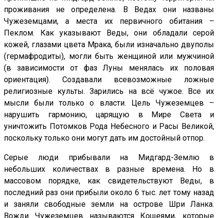
проживания не определена. В Ведах они названы
Чужеземцами, а места их первичного обитания –
Пеклом. Как указывают Веды, они обладали серой
кожей, глазами цвета Мрака, были изначально двуполы
(гермафродиты), могли быть женщиной или мужчиной
(в зависимости от фаз Луны менялась их половая
ориентация). Создавали всевозможные ложные
религиозные культы. Зарились на всё чужое. Все их
мысли были только о власти. Цель Чужеземцев –
нарушить гармонию, царящую в Мире Света и
уничтожить Потомков Рода Небесного и Расы Великой,
поскольку только они могут дать им достойный отпор.
Серые люди прибывали на Мидгард-Землю в
небольших количествах в разные времена. Но в
массовом порядке, как свидетельствуют Веды, в
последний раз они прибыли около 6 тыс. лет тому назад
и заняли свободные земли на острове Шри Ланка.
Вожди Чужеземцев называются Кощеями, которые