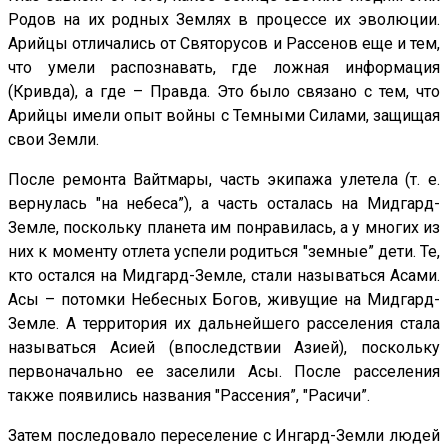
Родов на их родных Землях в процессе их эволюции.
Арийцы отличались от Святорусов и Рассенов еще и тем,
что умели распознавать, где ложная информация
(Кривда), а где – Правда. Это было связано с тем, что
Арийцы имели опыт войны с Темными Силами, защищая
свои Земли.
После ремонта Вайтмары, часть экипажа улетела (т. е.
вернулась "на небеса”), а часть осталась на Мидгард-
Земле, поскольку планета им понравилась, а у многих из
них к моменту отлета успели родиться "земные” дети. Те,
кто остался на Мидгард-Земле, стали называться Асами.
Асы – потомки Небесных Богов, живущие на Мидгард-
Земле. А территория их дальнейшего расселения стала
называться Асией (впоследствии Азией), поскольку
первоначально ее заселили Асы. После расселения
также появились названия "Рассения”, "Расичи”.
Затем последовало переселение с Ингард-Земли людей