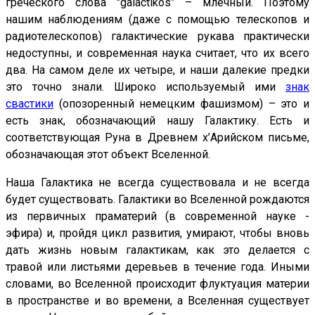
греческого слова "galactikós” – млечный. Поэтому
нашим наблюдениям (даже с помощью телескопов и
радиотелескопов) галактические рукава практически
недоступны, и современная наука считает, что их всего
два. На самом деле их четыре, и наши далекие предки
это точно знали. Широко используемый ими
знак
свастики
(опозоренный немецким фашизмом) – это и
есть знак, обозначающий нашу Галактику. Есть и
соответствующая Руна в Древнем х’Арийском письме,
обозначающая этот объект Вселенной.
Наша Галактика не всегда существовала и не всегда
будет существовать. Галактики во Вселенной рождаются
из первичных праматерий (в современной науке -
эфира) и, пройдя цикл развития, умирают, чтобы вновь
дать жизнь новым галактикам, как это делается с
травой или листьями деревьев в течение года. Иными
словами, во Вселенной происходит флуктуация материи
в пространстве и во времени, а Вселенная существует