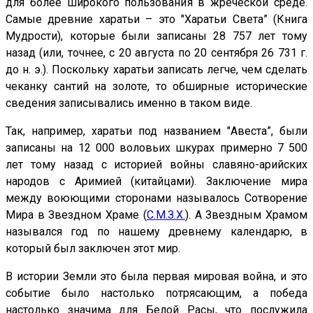
для более широкого пользования в жреческой среде.
Самые древние харатьи – это "Харатьи Света” (Книга
Мудрости), которые были записаны 28 757 лет тому
назад (или, точнее, с 20 августа по 20 сентября 26 731 г.
до н. э.). Поскольку харатьи записать легче, чем сделать
чеканку сантий на золоте, то обширные исторические
сведения записывались именно в таком виде.
Так, например, харатьи под названием "Авеста”, были
записаны на 12 000 воловьих шкурах примерно 7 500
лет тому назад с историей войны славяно-арийских
народов с Аримией (китайцами). Заключение мира
между воюющими сторонами называлось Сотворение
Мира в Звездном Храме (
С.М.З.Х.
). А Звездным Храмом
назывался год по нашему древнему календарю, в
который был заключен этот мир.
В истории Земли это была первая мировая война, и это
событие было настолько потрясающим, а победа
настолько значима для Белой Расы, что послужила