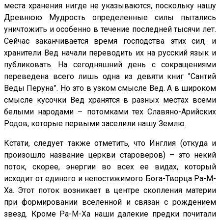
места хранения нигде не указываются, поскольку нашу
Древнюю Мудрость определенные силы пытались
уничтожить и особенно в течение последней тысячи лет.
Сейчас заканчивается время господства этих сил, и
хранители Вед начали переводить их на русский язык и
публиковать. На сегодняшний день с сокращениями
переведена всего лишь одна из девяти книг "Сантий
Веды Перуна”. Но это в узком смысле Вед. А в широком
смысле кусочки Вед хранятся в разных местах всеми
белыми народами – потомками тех Славяно-Арийских
Родов, которые первыми заселили нашу Землю.
Кстати, следует также отметить, что Инглия (откуда и
произошло название церкви староверов) – это некий
поток, скорее, энергии во всех ее видах, который
исходит от единого и непостижимого Бога-Творца Ра-М-
Ха. Этот поток возникает в центре скопления материи
при формировании вселенной и связан с рождением
звезд. Кроме Ра-М-Ха наши далекие предки почитали