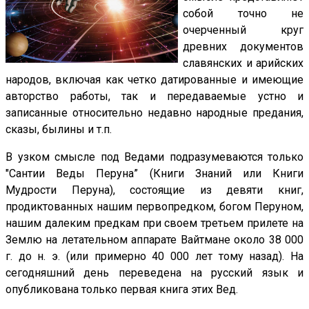
собой точно не
очерченный круг
древних документов
славянских и арийских
народов, включая как четко датированные и имеющие
авторство работы, так и передаваемые устно и
записанные относительно недавно народные предания,
сказы, былины и т.п.
В узком смысле под Ведами подразумеваются только
"Сантии Веды Перуна” (Книги Знаний или Книги
Мудрости Перуна), состоящие из девяти книг,
продиктованных нашим первопредком, богом Перуном,
нашим далеким предкам при своем третьем прилете на
Землю на летательном аппарате Вайтмане около 38 000
г. до н. э. (или примерно 40 000 лет тому назад). На
сегодняшний день переведена на русский язык и
опубликована только первая книга этих Вед.