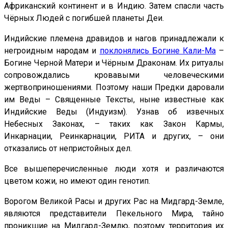
Африканский континент и в Индию. Затем спасли часть
Чёрных Людей с погибшей планеты Деи.
Индийские племена дравидов и нагов принадлежали к
негроидным народам и
поклонялись Богине Кали-Ма
–
Богине Черной Матери и Чёрным Драконам. Их ритуалы
сопровождались кровавыми человеческими
жертвоприношениями. Поэтому наши Предки даровали
им Веды – Священные Тексты, ныне известные как
Индийские Веды (Индуизм). Узнав об извечных
Небесных Законах, – таких как Закон Кармы,
Инкарнации, Реинкарнации, РИТА и других, – они
отказались от непристойных дел.
Все вышеперечисленные люди хотя и различаются
цветом кожи, но имеют один генотип.
Ворогом Великой Расы и других Рас на Мидгард-Земле,
являются представители Пекельного Мира, тайно
проникшие на Мидгард-Землю, поэтому территория их