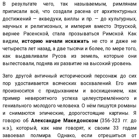
В результате чего, так называемым, римлянам
приписали всё, что создали расена от архитектурных
достижений — акведуки, виллы и пр. — до культурных,
научных и религиозных, и империя вместо Этруской,
вернее Расенской, стала прозываться Римской. Как
видим,
историю начали искажать
не сто и даже не
четыреста лет назад, а две тысячи и более, по мере того,
как выдавливали Русов из земель, которые они
выпестовали, подняв их развитие на высокий уровень.
Зато другой античный исторический персонаж до сих
пор удостаивается всяческих восхвалений. Его имя
произносится с придыханием и восхищением, как
пример невероятного успеха целеустремлённого и
гениального молодого человека. О нём пишутся романы
и снимаются эпические, дорогостоящие картины. Я
говорю об
Александре Македонском
(356-323 гг. до
н.э.), который, как нам говорят, к своим 33 годам
завоевал полмира. Однако, если отрешиться от