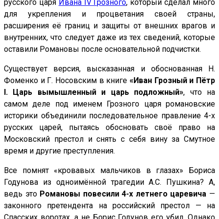
русского царя
Ивана IV Грозного
, который сделал много
для укрепления и процветания своей страны,
расширения её границ и защиты от внешних врагов и
внутренних, что следует даже из тех сведений, которые
оставили Романовы после основательной подчистки.
Существует версия, высказанная и обоснованная Н.
Фоменко и Г. Носовским в книге
«Иван Грозный и Пётр
I. Царь вымышленный и царь подложный»
, что на
самом деле под именем Грозного царя романовские
историки объединили последовательное правление 4-х
русских царей, пытаясь обосновать своё право на
Московский престол и снять с себя вину за Смутное
время и другие преступления.
Все помнят «кровавых мальчиков в глазах» Бориса
Годунова из одноимённой трагедии А.С. Пушкина? А,
ведь это
Романовы повесили 4-х летнего царевича
—
законного претендента на российский престол — на
Спасских воротах, а не Борис Годунов его убил. Однако