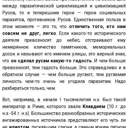
между паразитической цивилизацией и цивилизацией
Русов, то и теперешние герои — герои социальных
паразитов, противников Русов. Единственная польза в
этом моменте — это то, что
отличить того, кто нам
совсем не друг, легко
. Если какого-то исторического
деятеля превозносят до небес, отстраивают ему
немерянное кличество памятников, мемориальных
досок и называют его именем улицы, это верный знак,
что
он сделал русам какую-то гадость
. И чем больше
превозносят, тем гадость больше. Это справедливо и в
обратном случае — чем больше ругают, тем ругаемая
личность чем-то очень не угодила паразитам. Надо
разбираться только, чем.
Вот, например, в начале I тысячелетия н.э. был такой
император в Риме, которого звали
Клавдием
(10 г. до
н.э.-54 г. н.э). Большинство разнообразных исторических
ангажированных источников представляют его чуть ли
не
идиотом
, пускавшим слюни, а самым ярким пятном