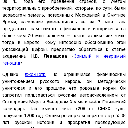
За 43 года его правления страной, с учётом
территориальных приобретений, которые, по сути, были
возвратом земель, потерянных Московией в Смутное
Время, население уменьшилось не на 2 млн., как
предлагают нам считать официальные историки, а на
более чем 20 млн. человек — почти столько же жило
тогда в Европе. Кому интересно обоснование этой
ужасающей цифры, предлагаю обратиться к статье
академика
Н.В. Левашова
«
Зримый и незримый
геноцид
».
Однако
лже-Пётр
не ограничился физичиеским
уничтожением русского народа, он методически
уничтожал и его прошлое, его родовые корни. Он
запретил пользоваться русским летоисчислением от
Сотворения Мира в Звёздном Храме и ввёл Юлианский
календарь. Так вместо лета
7208
от СМЗХ Русы
получили
1700
год. Одним росчерком пера он стёр 5508
лет русской истории и превратил последующие