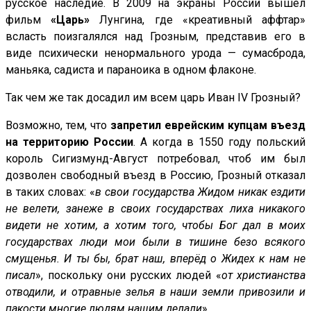
русское наследие. В 2009 на экраны России вышел
фильм
«Царь»
Лунгина, где «креативный аффтар»
всласть поизгалялся над Грозным, представив его в
виде психически ненормального урода — сумасброда,
маньяка, садиста и параноика в одном флаконе.
Так чем же так досадил им всем царь Иван IV Грозный?
Возможно, тем, что
запретил еврейским купцам въезд
на территорию России
. А когда в 1550 году польский
король Сигизмунд-Август потребовал, чтоб им был
дозволен свободный въезд в Россию, Грозный отказал
в таких словах: «
в свои государства Жидом никак ездити
не велети, занеже в своих государствах лиха никакого
видети не хотим, а хотим того, чтобы Бог дал в моих
государствах люди мои были в тишине безо всякого
смущенья. И ты бы, брат наш, вперёд о Жидех к нам не
писал
», поскольку они русских людей «
от христианства
отводили, и отравные зелья в наши земли привозили и
пакости многие людям нашим делали
».