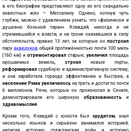
в его биографии представляют одну из его скандально
известных жён — Мессалину. Однако, копнув чуть
глубже, можно с удивлением узнать, что «физически и
душевно больной тиран» Клавдий, никогда и не
стремившийся к власти, и на троне оказавшися в силу
обстоятельств, правил 13 лет, за которые он
построил
пару
акведуков
общей протяжённостью почти 100 миль
(160 км) и
отремонтировал
старые,
увеличил
площадь
орошаемых земель,
строил
новые порты,
реформировал
судебную и административную систему,
и она заработала гораздо эффективнее и быстрее, а
население Рима увеличилось
на треть и достигло почти
6 миллионов. Речи, которые он произносил в Сенате,
демонстрировали его широкую
образованность
и
здравомыслие
.
Кроме того, Клавдий с юности был
эрудитом
, знал
несколько языков и серьёзно занимался историей,
написав историю гражданских войн и историю