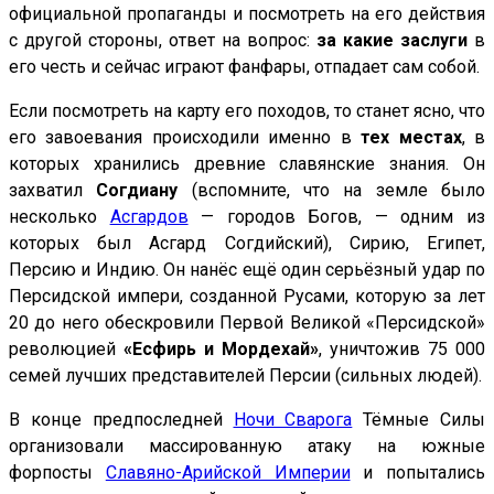
официальной пропаганды и посмотреть на его действия
с другой стороны, ответ на вопрос:
за какие заслуги
в
его честь и сейчас играют фанфары, отпадает сам собой.
Если посмотреть на карту его походов, то станет ясно, что
его завоевания происходили именно в
тех местах
, в
которых хранились древние славянские знания. Он
захватил
Согдиану
(вспомните, что на земле было
несколько
Асгардов
— городов Богов, — одним из
которых был Асгард Согдийский), Сирию, Египет,
Персию и Индию. Он нанёс ещё один серьёзный удар по
Персидской импери, созданной Русами, которую за лет
20 до него обескровили Первой Великой «Персидской»
революцией
«Есфирь и Мордехай»
, уничтожив 75 000
семей лучших представителей Персии (сильных людей).
В конце предпоследней
Ночи Сварога
Тёмные Силы
организовали массированную атаку на южные
форпосты
Славяно-Арийской Империи
и попытались