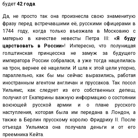
будет
42 года
.
Да, не просто так она произнесла свою знаменитую
фразу перед встречавшими её, русскими офицерами в
1744 году, когда только въезжала в Московию с
матерью в качестве невесты Петра III:
«Я буду
царствовать в России»
! Интересно, что полунищая
голштинская принцесска не замуж за будущего
императора России собралася, а уже тогда нацелилась
на трон, вернее её нацелили. И шла к этой цели упорно,
параллельно, как бы мы сейчас выразились, работая
иностранным агентом англичан и пруссаков. Так посол
Уильямс, как следует из его собственных депеш,
получил от Екатерины важную информацию о состоянии
воюющей русской армии и о плане русского
наступления, которая была им передана в Лондон, а
также в Берлин прусскому королю Фридриху II. После
отъезда Уильямса она получала деньги и от его
преемника Кейта.