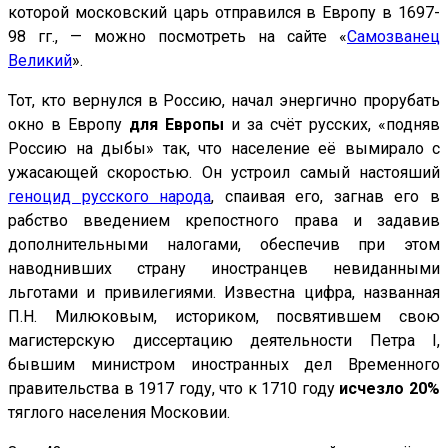
которой московский царь отправился в Европу в 1697-
98 гг., — можно посмотреть на сайте «
Самозванец
Великий
».
Тот, кто вернулся в Россию, начал энергично прорубать
окно в Европу
для Европы
и за счёт русских, «подняв
Россию на дыбы» так, что население её вымирало с
ужасающей скоростью. Он устроил самый настояший
геноцид русского народа
, спаивая его, загнав его в
рабство введением крепостного права и задавив
дополнительными налогами, обеспечив при этом
наводнивших страну иностранцев невиданными
льготами и привилегиями. Известна цифра, названная
П.Н. Милюковым, историком, посвятившем свою
магистерскую диссертацию деятельности Петра I,
бывшим министром иностранных дел Временного
правительства в 1917 году, что к 1710 году
исчезло
20%
тяглого населения Московии.