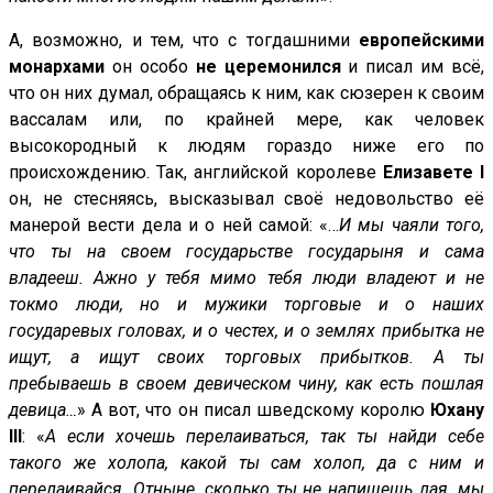
А, возможно, и тем, что с тогдашними
европейскими
монархами
он особо
не церемонился
и писал им всё,
что он них думал, обращаясь к ним, как сюзерен к своим
вассалам или, по крайней мере, как человек
высокородный к людям гораздо ниже его по
происхождению. Так, английской королеве
Елизавете
I
он, не стесняясь, высказывал своё недовольство её
манерой вести дела и о ней самой: «…
И мы чаяли того,
что ты на своем государьстве государыня и сама
владееш.
Ажно у тебя мимо тебя люди владеют и не
токмо люди, но и мужики торговые и о наших
государевых головах, и о честех, и о землях прибытка не
ищут, а ищут своих торговых прибытков. А ты
пребываешь в своем девическом чину, как есть пошлая
девица…
» А вот, что он писал шведскому королю
Юхану
III
: «
А если хочешь перелаиваться, так ты найди себе
такого же холопа, какой ты сам холоп, да с ним и
перелаивайся. Отныне, сколько ты не напишешь лая, мы