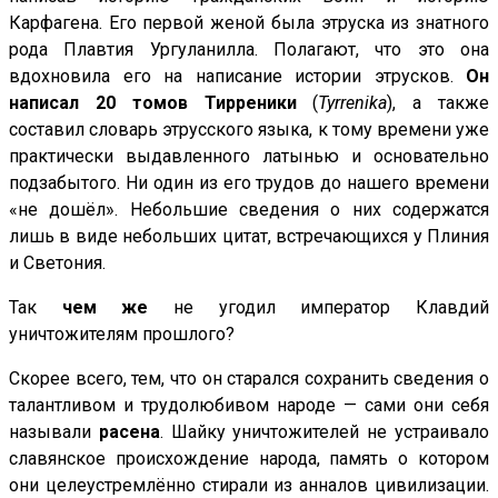
Карфагена. Его первой женой была этруска из знатного
рода Плавтия Ургуланилла. Полагают, что это она
вдохновила его на написание истории этрусков.
Он
написал 20 томов Тирреники
(
Tyrrenik
a
), а также
составил словарь этрусского языка, к тому времени уже
практически выдавленного латынью и основательно
подзабытого. Ни один из его трудов до нашего времени
«не дошёл». Небольшие сведения о них содержатся
лишь в виде небольших цитат, встречающихся у Плиния
и Светония.
Так
чем же
не угодил император Клавдий
уничтожителям прошлого?
Скорее всего, тем, что он старался сохранить сведения о
талантливом и трудолюбивом народе — сами они себя
называли
расена
. Шайку уничтожителей не устраивало
славянское происхождение народа, память о котором
они целеустремлённо стирали из анналов цивилизации.