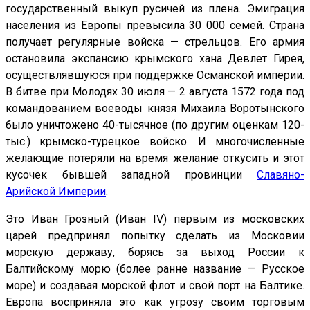
государственный выкуп русичей из плена. Эмиграция
населения из Европы превысила 30 000 семей. Страна
получает регулярные войска — стрельцов. Его армия
остановила экспансию крымского хана Девлет Гирея,
осуществлявшуюся при поддержке Османской империи.
В битве при Молодях 30 июля — 2 августа 1572 года под
командованием воеводы князя Михаила Воротынского
было уничтожено 40-тысячное (по другим оценкам 120-
тыс.) крымско-турецкое войско. И многочисленные
желающие потеряли на время желание откусить и этот
кусочек бывшей западной провинции
Славяно-
Арийской Империи
.
Это Иван Грозный (Иван IV) первым из московских
царей предпринял попытку сделать из Московии
морскую державу, борясь за выход России к
Балтийскому морю (более ранне название — Русское
море) и создавая морской флот и свой порт на Балтике.
Европа восприняла это как угрозу своим торговым