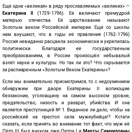
Ещё одна «великая» в ряду прославляемых «великих» —
Екатерина
II
(1729-1796). Её величают премудрой
матерью отечества. Её царствование называют
Золотым веком Российской империи. Ещё со школы
нам внушают, что в годы её правления (1762-1796)
Россия невиданно расцвела экономически и укрепилась
политически. Благодаря её государственым
преобразованиям, в России произошёл небывалый
взлёт науки и культуры. Но так ли это? Что скрывается
за распиаренным «Золотым Веком Екатерины»?
Если мы внимательно присмотримся, то с недоумением
обнаружим при дворе Екатерины II вопиющие
беззаконие, уголовщину на самом высоком уровне,
предательство, низость и разврат, убийства. И она
является преступницей № 1. Виданное ли дело, чтобы на
российский на престол села мужеубийца!? Кстати
сказать, если принять во внимание тот факт, что муж её
Пётр III был внуком лже-Петра I и
Марты Самуиловны