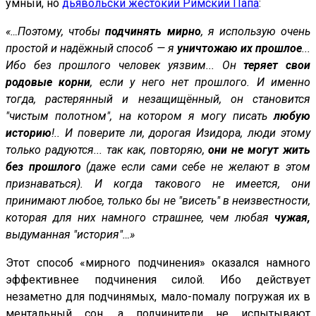
умный, но
дьявольски жестокий Римский Папа
:
«…Поэтому, чтобы
подчинять мирно
, я использую очень
простой и надёжный способ — я
уничтожаю их прошлое
...
Ибо без прошлого человек уязвим... Он
теряет свои
родовые корни
, если у него нет прошлого. И именно
тогда, растерянный и незащищённый, он становится
"чистым полотном", на котором я могу писать
любую
историю
!.. И поверите ли, дорогая Изидора, люди этому
только радуются... так как, повторяю,
они не могут жить
без прошлого
(даже если сами себе не желают в этом
признаваться). И когда такового не имеется, они
принимают любое, только бы не "висеть" в неизвестности,
которая для них намного страшнее, чем любая
чужая,
выдуманная "история"…»
Этот способ «мирного подчинения» оказался намного
эффективнее подчинения силой. Ибо действует
незаметно для подчинямых, мало-помалу погружая их в
ментальный сон, а подчинители не испытывают