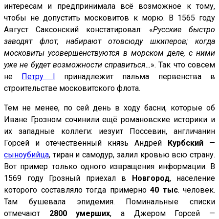
интересам и предпринимала всё возможное к тому,
чтобы не допустить московитов к морю. В 1565 году
Август Саксонский констатировал: «
Русские быстро
заводят флот, набирают отовсюду шкиперов; когда
московиты усовершенствуются в морском деле, с ними
уже не будет возможности справиться…
». Так что совсем
не
Петру I
принадлежит пальма первенства в
строительстве московитского флота.
Тем не менее, по сей день в ходу басни, которые об
Иване Грозном сочинили ещё романовские историки и
их западные коллеги: иезуит Поссевин, англичанин
Горсей и отечественный князь Андрей
Курбский
—
сыноубийца
, тиран и самодур, залил кровью всю страну.
Вот пример только одного извращения информации. В
1569 году Грозный приехал в
Hовгород
, население
которого составляло тогда примерно
40 тыс
. человек.
Там бушевала эпидемия. Поминальные списки
отмечают
2800 умерших
, а Джером Горсей —