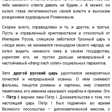
тебе никакого ответа давать не будем…
». А может, он
колол глаза легитимностью своей власти и высоким
рождением худородным Романовым.
Скорее всего, справедливо и то, и другое, и третье.
Пусть и отравленный христианством и отколотый от
Империи Русов, слишком заботился Грозный царь о
«люди мои», не занимался геноцидом своего народа, не
хотел видеть никакого лиха в своём государстве,
укрепляя его, не пустил дальше непрерывный и
настойчивый
«drang nach osten»
социальных паразитов.
Зато
другой русский царь
удостоился невероятных
почестей и непрерывной осанны. О нём снимают
фильмы, пишутся романы и картины, ему ставятся
памятники, его именем называют корабли и премии. Это
—
Пётр
I
, вернее лже-Пётр I. Доказательства о том, что
настоящий царь Пётр I был подменён во время
Великого посольства — дипломатической миссии, с