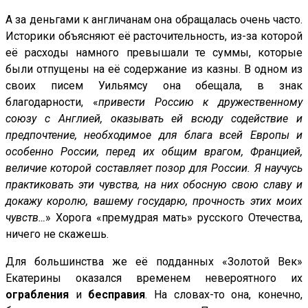
А за деньгами к англичанам она обращалась очень часто.
Историки объясняют её расточительность, из-за которой
её расходы намного превышали те суммы, которые
были отпущены на её содержание из казны. В одном из
своих писем Уильямсу она обещала, в знак
благодарности, «
привести Россию к дружественному
союзу с Англией, оказывать ей всюду содействие и
предпочтение, необходимое для блага всей Европы и
особенно России, перед их общим врагом, Францией,
величие которой составляет позор для России. Я научусь
практиковать эти чувства, на них обосную свою славу и
докажу королю, вашему государю, прочность этих моих
чувств…
» Хорога «премудрая мать» русского Отечества,
ничего не скажешь.
Для большинства же её подданных «Золотой Век»
Екатерины оказался временем невероятного их
ограбления
и
бесправия
. На словах-то она, конечно,