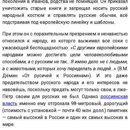
поколения в Иванов, родства не помнящих. Он приказал
уничтожить старые книги и запрещал носить русский
народный костюм и справлять русские обычаи, всё
подстраивая под европейскую линейку и шаблоны.
При этом он с поразительным презрением и ненавистью
относился к народу, из которго выжимал все соки с
ужасающей беспощадностью: «
С другими европейскими
народами можно достигать цели человеколюбивыми
способами, а с русским не так… Я имею дело не с людьми,
а с животными, которых хочу переделать в людей…
» (В.М.
Дёмин «От русичей к Россиянам»). И это даже
предательством русского народа и его интересов не
навовёшь, поскольку предать могут только свои, а лже-
Пётр своим для русских не был. Однако
россиянская
власть
именно ему отгрохала 98-метровый, дорогущий
(стоимость с установкой — почти 40 млн. долл.) памятник
— самый высокий в России и один их самых высоких в
мире.