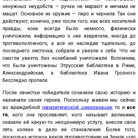
ненужных неудобств — ручки не марают и мечами не
машут. Основное их оружие — перо и чернила. Так они
действуют, конечно, уже после того, как всех носителей
правды, коих всегда было немного, физически
уничтожили, информацию о них извратили, иногда до
противоположного, а всё их наследие тщательно, до
последнего листочка, собрали и увезли к себе. Что не
смогли увезти, без колебаний уничтожали. Вспомним,
что были уничтожены Этрусская библиотека в Риме,
Александрийская, а библиотека Ивана Грозного
бесследно пропала.
После зачистки победители сочиняли свою историю и
назначали своих героев. Поскольку живём мы сейчас
во враждебной
паразитической цивилизации
, то и
все
те
, кого она прославляет, кого называет великими,
оказали ей какую-то неоценимую услугу, внесли свои
пять копеек в дело её становления. Более того,
поскольку испокон веков противостояние на Земле шло