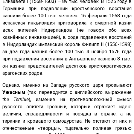
Елизавете I (1568-1603) — 89 тыс. человек. В 1525 году в
Германии при подавлении крестьянского восстания
казнили более 100 тыс. человек. 16 февраля 1568 года
испанская инквизиция приговорила к смертной казни
всех жителей Нидерландов (не говоря обо всех
казнённых инквизицией), в ходе подавления восстаний
в Нидерландах импанский король Филипп II (1556-1598)
за два года казнил более 100 тыс. 4 ноября 1576 года
при подавлении восстания в Антверпене казнено 8 тыс.,
он казнил представителей десятков аристократических
арагонских родов.
Однако, именно на Западе русского царя прозывают
Ужасным
(так переводится с английского выражение
the
Terrible
), изменив на противоположный смысл
русского эпитета Грозный, который отражает идею
величия, справедливости и порядка в стране, а не
тирании и кровавого самодурства. Не отстают от них и
отечественые «творцы», тщательно поливая грязью