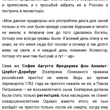
и притесняли, и с просьбой забрать её в Россию и
постричь в монастырь:
«
Мои дански придворны все употребляи денга для своей
пользы и что они были прежде совсем бедными и ничего
не имели, а теперича они до того сделались богаты,
потому они всегда лукавы были. Я всякий день плачу и не
знаю, за что меня сюда бог послал и почему я так долго
живу на свете, и я каждый день поминаю Холмогор,
потому что мне там был рай, а тут — ад
».
Сама же
София Августа Фредерика фон Анхальт-
Цербст-Дорнбург
(Екатерина II)никакого правана
российский престол не имела. Ведь во время
переворота 1762 года на престол сажали не её, а Павла
Петровича — её восьмилетнего сына. Екатерина должна
была стать только
регентшей
, пока наследник не станет
совершеннолетним. Однако вместо этого, её сын
взойдёт на престол только после её смерти, когда ему