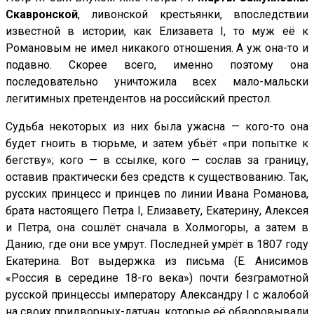
Скавронской
, ливонской крестьянки, впоследствии
известной в истории, как Елизавета I, то муж её к
Романовым не имел никакого отношения. А уж она-то и
подавно. Скорее всего, именно поэтому она
последовательно уничтожила всех мало-мальски
легитимных претендентов на российский престол.
Судьба некоторых из них была ужасна — кого-то она
будет гноить в тюрьме, и затем убьёт «при попытке к
бегству»; кого — в ссылке, кого — сослав за границу,
оставив практически без средств к существованию. Так,
русских принцесс и принцев по линии Ивана Романова,
брата настоящего Петра I, Елизавету, Екатерину, Алексея
и Петра, она сошлёт сначала в Холмогоры, а затем в
Данию, где они все умрут. Последней умрёт в 1807 году
Екатерина. Вот выдержка из письма (Е. Анисимов
«Россия в середине 18-го века») почти безграмотной
русской принцессы императору Александру I с жалобой
на своих придворных-датчан, которые её обворовывали