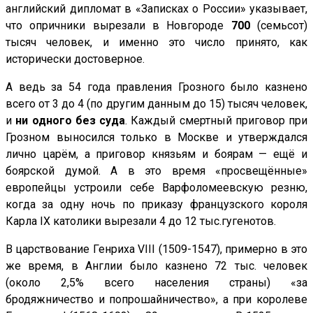
английский дипломат в «Записках о России» указывает,
что опричники вырезали в Hовгороде
700
(семьсот)
тысяч человек, и именно это число принято, как
исторически достоверное.
А ведь за 54 года правления Грозного было казнено
всего от 3 до 4 (по другим данным до 15) тысяч человек,
и
ни одного без суда
. Каждый смертный приговор при
Грозном выносился только в Москве и утверждался
лично царём, а приговор князьям и боярам — ещё и
боярской думой. А в это время «просвещённые»
европейцы устроили себе Варфоломеевскую резню,
когда за одну ночь по приказу французского короля
Карла IX католики вырезали 4 до 12 тыс.гугенотов.
В царствование Генриха VIII (1509-1547), примерно в это
же время, в Англии было казнено 72 тыс. человек
(около 2,5% всего населения страны) «за
бродяжничество и попрошайничество», а при королеве