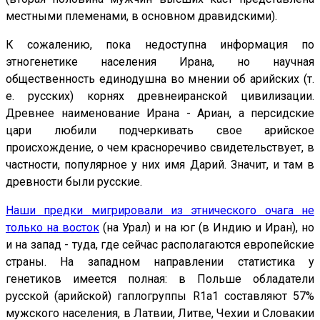
местными племенами, в основном дравидскими).
К сожалению, пока недоступна информация по
этногенетике населения Ирана, но научная
общественность единодушна во мнении об арийских (т.
е. русских) корнях древнеиранской цивилизации.
Древнее наименование Ирана - Ариан, а персидские
цари любили подчеркивать свое арийское
происхождение, о чем красноречиво свидетельствует, в
частности, популярное у них имя Дарий. Значит, и там в
древности были русские.
Наши предки мигрировали из этнического очага не
только на восток
(на Урал) и на юг (в Индию и Иран), но
и на запад - туда, где сейчас располагаются европейские
страны. На западном направлении статистика у
генетиков имеется полная: в Польше обладатели
русской (арийской) гаплогруппы R1a1 составляют 57%
мужского населения, в Латвии, Литве, Чехии и Словакии