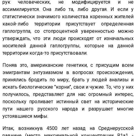
рук человеческих, не модифицируется и не
ассимилируется. Она либо та, либо другая. И если у
статистически значимого количества коренных жителей
какой-либо территории присутствует определенная
гаплогруппа, со стопроцентной уверенностью можно
утверждать, что эти люди происходят от изначальных
носителей данной гаплогруппы, которые на данной
территории когда-то присутствовали.
Поняв это, американские генетики, с присущим всем
эмигрантам энтузиазмом в вопросах происхождения,
принялись бродить по миру, брать у людей анализы и
искать биологические "корни", свои и чужие. То, что у них
получилось, представляет для нас огромный интерес,
поскольку проливает истинный свет на исторические
пути нашего русского народа и разрушает многие
устоявшиеся мифы.
Итак, возникнув 4500 лет назад на Среднерусской
равнине (место максимальной концентрации R1a1 -