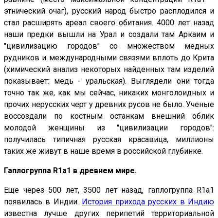
этнический очаг), русский народ быстро расплодился и
стал расширять ареал своего обитания. 4000 лет назад
наши предки вышли на Урал и создали там Аркаим и
"цивилизацию городов" со множеством медных
рудников и международными связями вплоть до Крита
(химический анализ некоторых найденных там изделий
показывает: медь - уральская). Выглядели они тогда
точно так же, как мы сейчас, никаких монголоидных и
прочих нерусских черт у древних русов не было. Ученые
воссоздали по костным останкам внешний облик
молодой женщины из "цивилизации городов":
получилась типичная русская красавица, миллионы
таких же живут в наше время в российской глубинке.
Гаплогруппа R1a1 в древнем мире.
Еще через 500 лет, 3500 лет назад, гаплогруппа R1a1
появилась в Индии.
История прихода русских в Индию
известна лучше других перипетий территориальной