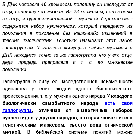
В ДНК человека 46 хромосом, половину он наследует от
отца, половину - от матери. Из 23 хромосом, полученных
от отца, в одной-единственной - мужской Y-хромосоме -
содержится набор нуклеотидов, который передается из
поколения в поколение без каких-либо изменений в
течение тысячелетий. Генетики называют этот набор
гаплогруппой. У каждого живущего сейчас мужчины в
ДНК находится точно та же гаплогруппа, что у его отца,
деда, прадеда, прапрадеда и т. д. во множестве
поколений.
Гаплогруппа в силу ее наследственной неизменности
одинакова у всех людей одного биологического
происхождения, т. е. у мужчин одного народа.
У каждого
биологически самобытного народа
есть своя
гаплогруппа
, отличная от аналогичных наборов
нуклеотидов у других народов, которая является его
генетическим маркером, своего рода этнической
меткой.
В библейской системе понятий можно