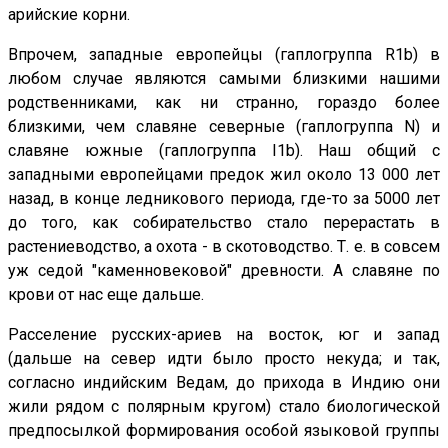
арийские корни.
Впрочем, западные европейцы (гаплогруппа R1b) в
любом случае являются самыми близкими нашими
родственниками, как ни странно, гораздо более
близкими, чем славяне северные (гаплогруппа N) и
славяне южные (гаплогруппа I1b). Наш общий с
западными европейцами предок жил около 13 000 лет
назад, в конце ледникового периода, где-то за 5000 лет
до того, как собирательство стало перерастать в
растениеводство, а охота - в скотоводство. Т. е. в совсем
уж седой "каменновековой" древности. А славяне по
крови от нас еще дальше.
Расселение русских-ариев на восток, юг и запад
(дальше на север идти было просто некуда; и так,
согласно индийским Ведам, до прихода в Индию они
жили рядом с полярным кругом) стало биологической
предпосылкой формирования особой языковой группы