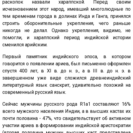
раскопок назвали хараппской. Перед своим
исчезновением этот народ, имевший многолюдные по
тем временам города в долинах Инда и Ганга, принялся
строить оборонительные укрепления, чего раньше
никогда не делал. Однако укрепления, видимо, не
помогли, и хараппский период индийской истории
сменился арийским.
Первый памятник индийского эпоса, в котором
говорится о появлении ариев, был письменно оформлен
спустя 400 лет, в XI в. до н. э., а в III в. до н. э. в
завершенном уже виде сложился древнеиндийский
литературный язык санскрит, удивительно похожий на
современный русский язык.
Сейчас мужчины русского рода R1a1 составляют 16%
всего мужского населения Индии, а в высших кастах их
почти половина - 47%, что свидетельствует об активном
участии ариев в формировании индийской аристократии
(вторая половина мужчин высших каст представлена