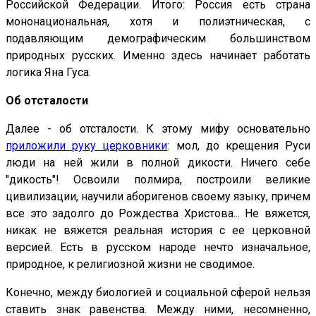
Российской Федерации. Итого: Россия есть страна
мононациональная, хотя и полиэтническая, с
подавляющим демографическим большинством
природных русских. Именно здесь начинает работать
логика Яна Гуса.
Об отсталости
Далее - об отсталости. К этому мифу основательно
приложили руку церковники
: мол, до крещения Руси
люди на ней жили в полной дикости. Ничего себе
"дикость"! Освоили полмира, построили великие
цивилизации, научили аборигенов своему языку, причем
все это задолго до Рождества Христова... Не вяжется,
никак не вяжется реальная история с ее церковной
версией. Есть в русском народе нечто изначальное,
природное, к религиозной жизни не сводимое.
Конечно, между биологией и социальной сферой нельзя
ставить знак равенства. Между ними, несомненно,