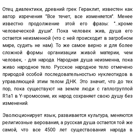
Отец диалектики, древний грек Гераклит, известен как
автор изречения "Все течет, все изменяется". Менее
известно продолжение этой его фразы: "...кроме
человеческой души". Пока человек жив, душа его
остается неизменной (что с ней происходит в загробном
мире, судить не нам). То же самое верно и для более
сложной формы организации живой материи, чем
человек, - для народа. Народная душа неизменна, пока
живо народное тело. Русское народное тело отмечено
природой особой последовательностью нуклеотидов в
управляющей этим телом ДНК. Это значит, что до тех
пор, пока существуют на земле люди с гаплогруппой
R1a1 в Y-хромосоме, их народ сохраняет свою душу без
изменений.
Эволюционирует язык, развивается культура, меняются
религиозные верования, а русская душа остается той же
самой, что все 4500 лет существования народа в