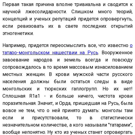
Первая такая причина вполне тривиальна и сводится к
научной лжесолидарности. Слишком много теорий,
концепций и ученых репутаций придется опровергнуть,
если ревизовать их в свете последних открытий
этногенетики.
Например, придется переосмыслить все, что известно
о
татаро-монгольском нашествии на Русь
. Вооруженное
завоевание народов и земель всегда и повсюду
сопровождалось в то время массовым изнасилованием
местных женщин. В крови мужской части русского
населения должны были остаться следы в виде
монгольских и тюркских гаплогрупп. Но их нет!
Сплошная R1a1 - и больше ничего, чистота крови
поразительная. Значит, и Орда, пришедшая на Русь, была
вовсе не тем, что о ней принято думать: монголы там
если и присутствовали, то в статистически
незначительном количестве, а кого называли "татарами",
вообще непонятно. Ну кто из ученых станет опровергать