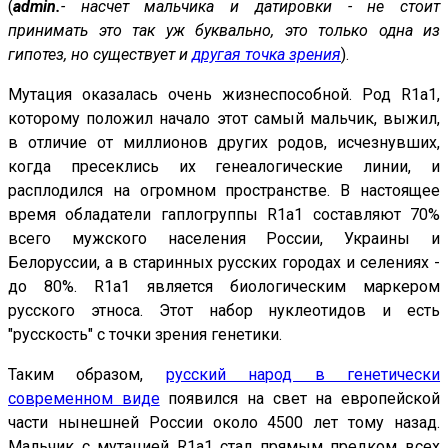
(
admin.
- насчет мальчика и датировки - не стоит
принимать это так уж буквально, это только одна из
гипотез, но существует и
другая точка зрения
).
Мутация оказалась очень жизнеспособной. Род R1a1,
которому положил начало этот самый мальчик, выжил,
в отличие от миллионов других родов, исчезнувших,
когда пресеклись их генеалогические линии, и
расплодился на огромном пространстве. В настоящее
время обладатели гаплогруппы R1a1 составляют 70%
всего мужского населения России, Украины и
Белоруссии, а в старинных русских городах и селениях -
до 80%. R1a1 является биологическим маркером
русского этноса. Этот набор нуклеотидов и есть
"русскость" с точки зрения генетики.
Таким образом,
русский народ в генетически
современном виде
появился на свет на европейской
части нынешней России около 4500 лет тому назад.
Мальчик с мутацией R1a1 стал прямым предком всех