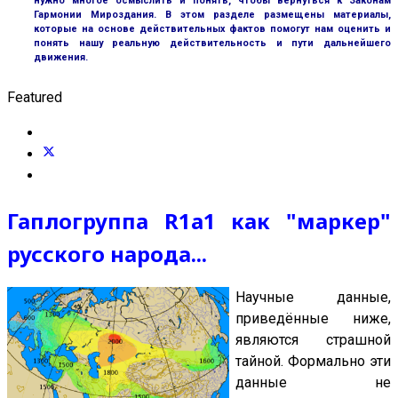
нужно многое осмыслить и понять, чтобы вернуться к Законам
Гармонии Мироздания. В этом разделе размещены материалы,
которые на основе действительных фактов помогут нам оценить и
понять нашу реальную действительность и пути дальнейшего
движения.
Featured
Гаплогруппа R1a1 как "маркер"
русского народа...
Научные данные,
приведённые ниже,
являются страшной
тайной. Формально эти
данные не