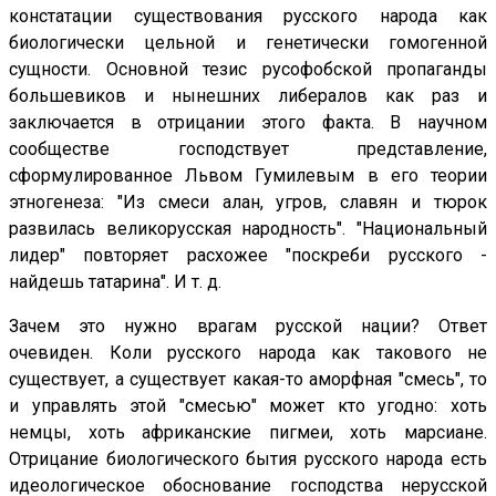
констатации существования русского народа как
биологически цельной и генетически гомогенной
сущности. Основной тезис русофобской пропаганды
большевиков и нынешних либералов как раз и
заключается в отрицании этого факта. В научном
сообществе господствует представление,
сформулированное Львом Гумилевым в его теории
этногенеза: "Из смеси алан, угров, славян и тюрок
развилась великорусская народность". "Национальный
лидер" повторяет расхожее "поскреби русского -
найдешь татарина". И т. д.
Зачем это нужно врагам русской нации? Ответ
очевиден. Коли русского народа как такового не
существует, а существует какая-то аморфная "смесь", то
и управлять этой "смесью" может кто угодно: хоть
немцы, хоть африканские пигмеи, хоть марсиане.
Отрицание биологического бытия русского народа есть
идеологическое обоснование господства нерусской