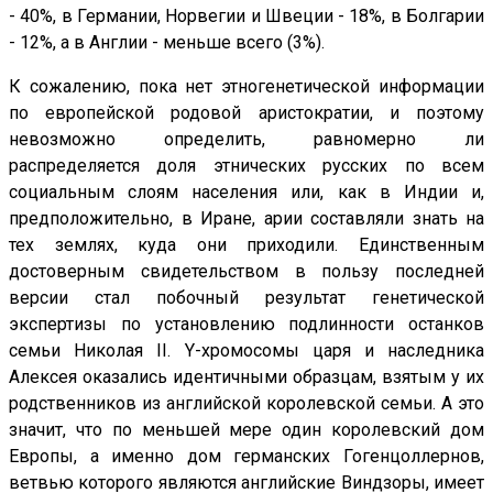
- 40%, в Германии, Норвегии и Швеции - 18%, в Болгарии
- 12%, а в Англии - меньше всего (3%).
К сожалению, пока нет этногенетической информации
по европейской родовой аристократии, и поэтому
невозможно определить, равномерно ли
распределяется доля этнических русских по всем
социальным слоям населения или, как в Индии и,
предположительно, в Иране, арии составляли знать на
тех землях, куда они приходили. Единственным
достоверным свидетельством в пользу последней
версии стал побочный результат генетической
экспертизы по установлению подлинности останков
семьи Николая II. Y-хромосомы царя и наследника
Алексея оказались идентичными образцам, взятым у их
родственников из английской королевской семьи. А это
значит, что по меньшей мере один королевский дом
Европы, а именно дом германских Гогенцоллернов,
ветвью которого являются английские Виндзоры, имеет