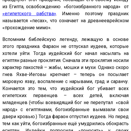
из Египта, освобождению «богоизбранного народа» от
«египетского рабства»
. Именно поэтому праздник
называется «песах», что означает на древнееврейском
«прохождение мимо».
Вспомним библейскую легенду, лежащую в основе
этого праздника. Фараон не отпускал иудеев, которые
хотели уйти. Тогда иудейский бог начал насылать на
египтян разные проклятия. Сначала эти проклятия носили
характер пакостей – жабы, мошки и мухи. Однако скоро
гнев Яхве-Иеговы крепчает – теперь он посылает
моровую язву, воспаление с нарывами, град и саранчу.
Кончается это тем, что иудейский бог убивает всех
египетских первенцев – всех детей, включая
младенцев (чтобы всевидящий бог не перепутал «свой
народ» с египтянами, богоизбранные вымазали свои
двери кровью.) Тогда фараон отпустил иудеев. Но перед
тем как уйти, богоизбранные ещё умудрились обокрасть
египтян. Иудейки попросили «поносить» у своих