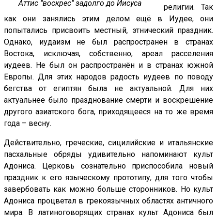
Аттис "воскрес" задолго до Иисуса
религии. Так
как они занялись этим делом ещё в Иудее, они
попытались присвоить местный, этнический праздник.
Однако, иудаизм не был распространён в странах
Востока, исключая, собственно, ареал расселения
иудеев. Не был он распространён и в странах южной
Европы. Для этих народов радость иудеев по поводу
бегства от египтян была не актуальной. Для них
актуальнее было празднование смерти и воскрешение
другого азиатского бога, приходящееся на то же время
года – весну.
Действительно, греческие, сицилийские и итальянские
пасхальные обряды удивительно напоминают культ
Адониса. Церковь сознательно приспособила новый
праздник к его языческому прототипу, для того чтобы
завербовать как можно больше сторонников. Но культ
Адониса процветал в грекоязычных областях античного
мира. В латиноговорящих странах культ Адониса был