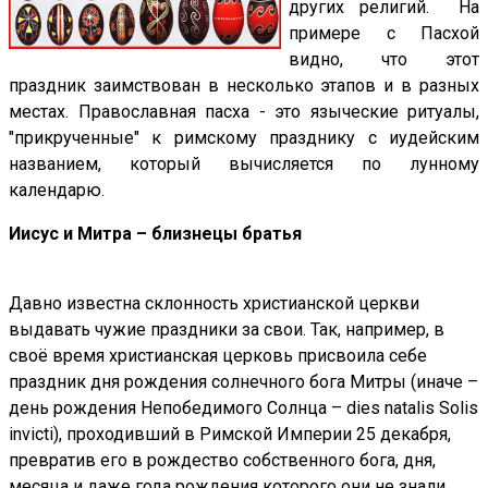
других религий. На
примере с Пасхой
видно, что этот
праздник заимствован в несколько этапов и в разных
местах. Православная пасха - это языческие ритуалы,
"прикрученные" к римскому празднику с иудейским
названием, который вычисляется по лунному
календарю.
Иисус и Митра – близнецы братья
Давно известна склонность христианской церкви
выдавать чужие праздники за свои. Так, например, в
своё время христианская церковь присвоила себе
праздник дня рождения солнечного бога Митры (иначе –
день рождения Непобедимого Солнца – dies natalis Solis
invicti), проходивший в Римской Империи 25 декабря,
превратив его в рождество собственного бога, дня,
месяца и даже года рождения которого они не знали.