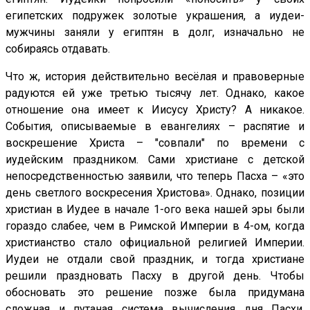
египетских подружек золотые украшения, а иудеи-
мужчины заняли у египтян в долг, изначально не
собираясь отдавать.
Что ж, история действительно весёлая и правоверные
радуются ей уже третью тысячу лет. Однако, какое
отношение она имеет к Иисусу Христу? А никакое.
События, описываемые в евангелиях – распятие и
воскрешение Христа – "совпали" по времени с
иудейским праздником. Сами христиане с детской
непосредственностью заявили, что теперь Пасха – «это
день светлого воскресения Христова». Однако, позиции
христиан в Иудее в начале 1-ого века нашей эры были
гораздо слабее, чем в Римской Империи в 4-ом, когда
христианство стало официальной религией Империи.
Иудеи не отдали свой праздник, и тогда христиане
решили праздновать Пасху в другой день. Чтобы
обосновать это решение позже была придумана
сложная и путаная система вычисления дня Пасхи.