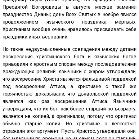
Пресвятой Богородицы в августе месяце заменил
празднество Дианы; день Всех Святых в ноябре явился
продолжением языческого праздника мёртвых.
Христианам вообще очень нравилось присваивать себе
праздники иных верований.
Но такие недвусмысленные совпадения между датами
воскресения христианского бога и языческих богов
приводили к яростным спорам между последователями
враждующих религий: язычники с жаром утверждали,
что воскресение Христа является фальшивой подделкой
под воскресение Аттиса, а христиане с такой же
горячностью доказывали, что дьявольской подделкой
является как раз воскрешение Аттиса. Язычники
утверждали, что их бог, как более старший по возрасту,
является не копией, а оригиналом, потому что оригинал
обычно старше копии. Но христиане с лёгкостью
отражали этот аргумент. Пусть Христос, утверждали они,
бог младший по времени, но на самом деле он старший,