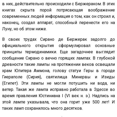
в них, действительно происходили с Бержераком. В этих
книгах скрыта порой потрясающая воображение
современных людей информация о том, как он строил и,
наконец, создал аппарат, способный перенести его на
Луну, но об этом ниже.
В своих трудах Сирано де Бержерак задолго до
официального открытия сформулировал основные
принципы термодинамики. Еще загадочнее выглядит
сообщение Сирано о вечно горящих лампах. В глубокой
древности такие лампы на протяжении веков освещали
храм Юпитера Аммона, голову статуи Геры в городе
Гиераполе (Сирия), святилища Минервы и Изиды
(Египет). Эти лампы не могли потушить ни вода, ни
ветер. Такая же лампа исправно работала в Эдессе во
время правления Юстиниана I (VI век н. э.). Надпись на
этой лампе указывала, что она горит уже 500 лет! И
таких ламп сохранилось много десятков.