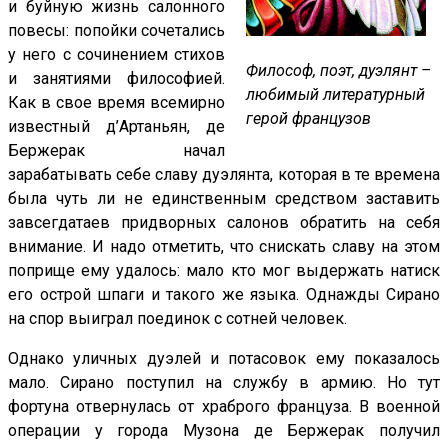
и буйную жизнь салонного
повесы: попойки сочетались
у него с сочинением стихов
Философ, поэт, дуэлянт –
и занятиями философией.
любимый литературный
Как в свое время всемирно
герой французов
известный д’Артаньян, де
Бержерак начал
зарабатывать себе славу дуэлянта, которая в те времена
была чуть ли не единственным средством заставить
завсегдатаев придворных салонов обратить на себя
внимание. И надо отметить, что снискать славу на этом
поприще ему удалось: мало кто мог выдержать натиск
его острой шпаги и такого же языка. Однажды Сирано
на спор выиграл поединок с сотней человек.
Однако уличных дуэлей и потасовок ему показалось
мало. Сирано поступил на службу в армию. Но тут
фортуна отвернулась от храброго француза. В военной
операции у города Музона де Бержерак получил