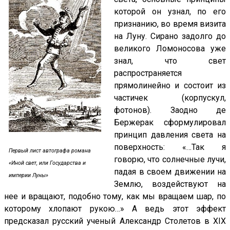
которой он узнал, по его
признанию, во время визита
на Луну. Сирано задолго до
великого Ломоносова уже
знал, что свет
распространяется
прямолинейно и состоит из
частичек (корпускул,
фотонов). Заодно де
Бержерак сформулировал
принцип давления света на
поверхность: «…Так я
Первый лист автографа романа
говорю, что солнечные лучи,
«Иной свет, или Государства и
падая в своем движении на
империи Луны»
Землю, воздействуют на
нее и вращают, подобно тому, как мы вращаем шар, по
которому хлопают рукою…» А ведь этот эффект
предсказал русский ученый Александр Столетов в XIX