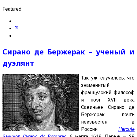
Featured
Сирано де Бержерак – ученый и
дуэлянт
Так уж случилось, что
знаменитый
французский философ
и поэт XVII века
Савиньен Сирано де
Бержерак почти
неизвестен в
России.
Hercule
Savinien Cyrano de Bergerac
, 6 марта 1619, Париж — 28