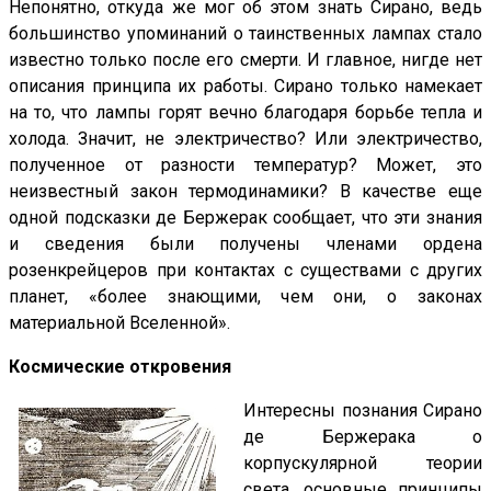
Непонятно, откуда же мог об этом знать Сирано, ведь
большинство упоминаний о таинственных лампах стало
известно только после его смерти. И главное, нигде нет
описания принципа их работы. Сирано только намекает
на то, что лампы горят вечно благодаря борьбе тепла и
холода. Значит, не электричество? Или электричество,
полученное от разности температур? Может, это
неизвестный закон термодинамики? В качестве еще
одной подсказки де Бержерак сообщает, что эти знания
и сведения были получены членами ордена
розенкрейцеров при контактах с существами с других
планет, «более знающими, чем они, о законах
материальной Вселенной».
Космические откровения
Интересны познания Сирано
де Бержерака о
корпускулярной теории
света, основные принципы