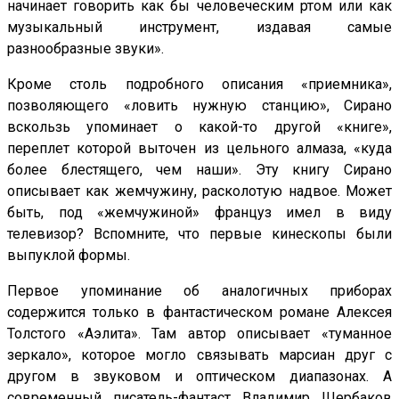
начинает говорить как бы человеческим ртом или как
музыкальный инструмент, издавая самые
разнообразные звуки».
Кроме столь подробного описания «приемника»,
позволяющего «ловить нужную станцию», Сирано
вскользь упоминает о какой-то другой «книге»,
переплет которой выточен из цельного алмаза, «куда
более блестящего, чем наши». Эту книгу Сирано
описывает как жемчужину, расколотую надвое. Может
быть, под «жемчужиной» француз имел в виду
телевизор? Вспомните, что первые кинескопы были
выпуклой формы.
Первое упоминание об аналогичных приборах
содержится только в фантастическом романе Алексея
Толстого «Аэлита». Там автор описывает «туманное
зеркало», которое могло связывать марсиан друг с
другом в звуковом и оптическом диапазонах. А
современный писатель-фантаст Владимир Щербаков