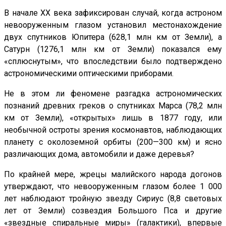
В начале XX века зафиксирован случай, когда астроном
невооруженным глазом установил местонахождение
двух спутников Юпитера (628,1 млн км от Земли), а
Сатурн (1276,1 млн км от Земли) показался ему
«сплюснутым», что впоследствии было подтверждено
астрономическими оптическими приборами.
Не в этом ли феномене разгадка астрономических
познаний древних греков о спутниках Марса (78,2 млн
км от Земли), «открытых» лишь в 1877 году, или
необычной остроты зрения космонавтов, наблюдающих
планету с околоземной орбиты (200—300 км) и ясно
различающих дома, автомобили и даже деревья?
По крайней мере, жрецы малийского народа догонов
утверждают, что невооруженным глазом более 1 000
лет наблюдают тройную звезду Сириус (8,8 световых
лет от Земли) созвездия Большого Пса и другие
«звездные спиральные миры» (галактики), впервые