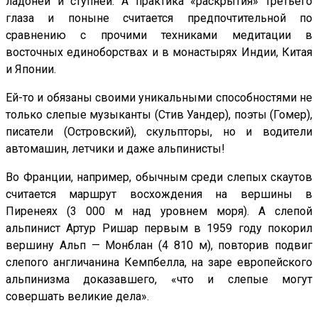
ладоней и ступней. А практика «раскрытия» третьего
глаза и поныне считается предпочтительной по
сравнению с прочими техниками медитации в
восточных единоборствах и в монастырях Индии, Китая
и Японии.
Ей-то и обязаны своими уникальными способностями не
только слепые музыканты (Стив Уандер), поэты (Гомер),
писатели (Островский), скульпторы, но и водители
автомашин, летчики и даже альпинисты!
Во Франции, например, обычным среди слепых скаутов
считается маршрут восхождения на вершины в
Пиренеях (3 000 м над уровнем моря). А слепой
альпинист Артур Ришар первым в 1959 году покорил
вершину Альп — Монблан (4 810 м), повторив подвиг
слепого англичанина Кемпбелла, на заре европейского
альпинизма доказавшего, «что и слепые могут
совершать великие дела».