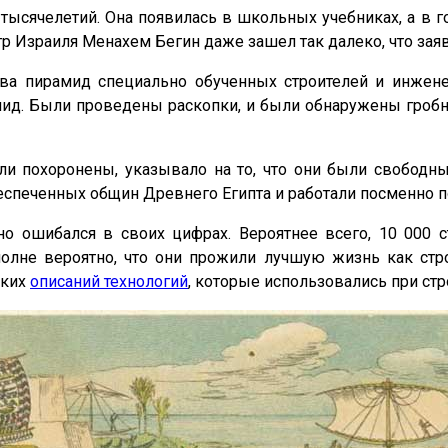
тысячелетий. Она появилась в школьных учебниках, а в
Израиля Менахем Бегин даже зашел так далеко, что заявил
ва пирамид специально обученных строителей и инженер
амид. Были проведены раскопки, и были обнаружены гро
были похоронены, указывало на то, что они были свобод
еспеченных общин Древнего Египта и работали посменно п
но ошибался в своих цифрах. Вероятнее всего, 10 000 
полне вероятно, что они прожили лучшую жизнь как стр
аких
описаний технологий
, которые использовались при стр