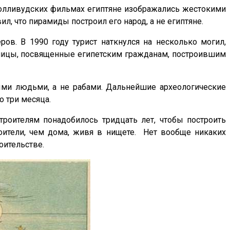
 голливудских фильмах египтяне изображались жестокими
, что пирамиды построил его народ, а не египтяне.
ов. В 1990 году турист наткнулся на несколько могил,
бницы, посвященные египетским гражданам, построившим
ными людьми, а не рабами. Дальнейшие археологические
о три месяца.
строителям понадобилось тридцать лет, чтобы построить
оители, чем дома, живя в нищете. Нет вообще никаких
оительстве.