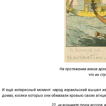
На протяжении веков архе
что их ст
И ещё интересный момент: народ израильский вышел из
домах, косяки которых они обмазали кровью своих агнц
22. «и возьмите пучок иссопа, 