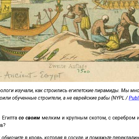
ологи изучали, как строились египетские пирамиды.
Мы мног
роили обученные строители, а не еврейские рабы (NYPL /
Publ
 Египта
со своим
мелким и крупным скотом, с серебром и
ев?
и обмочите в кровь, которая в сосуде, и помажьте перекладин