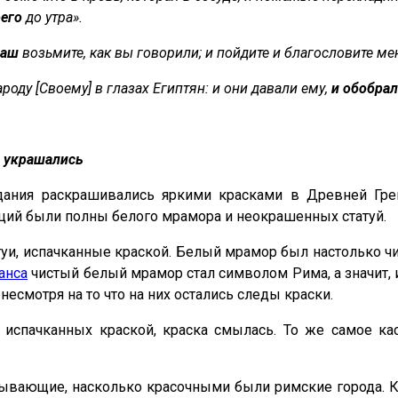
его
до утра».
ваш
возьмите, как вы говорили; и пойдите и благословите ме
роду [Своему] в глазах Египтян: и они давали ему,
и обобрал
е украшались
 здания раскрашивались яркими красками в Древней Гр
ций были полны белого мрамора и неокрашенных статуй.
татуи, испачканные краской. Белый мрамор был настолько
анса
чистый белый мрамор стал символом Рима, а значит, 
есмотря на то что на них остались следы краски.
, испачканных краской, краска смылась. То же самое ка
писывающие, насколько красочными были римские города. 