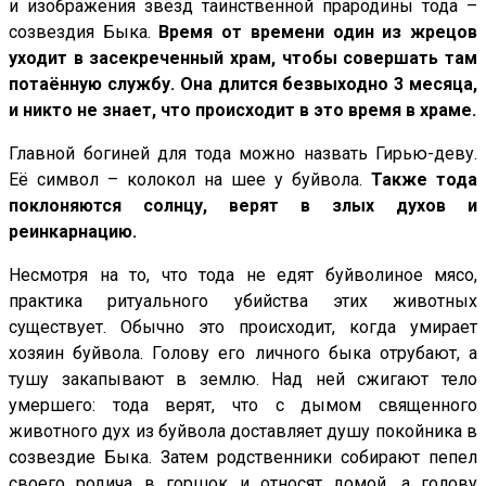
и изображения звёзд таинственной прародины тода –
созвездия Быка.
Время от времени один из жрецов
уходит в засекреченный храм, чтобы совершать там
потаённую службу. Она длится безвыходно 3 месяца,
и никто не знает, что происходит в это время в храме.
Главной богиней для тода можно назвать Гирью-деву.
Её символ – колокол на шее у буйвола.
Также тода
поклоняются солнцу, верят в злых духов и
реинкарнацию.
Несмотря на то, что тода не едят буйволиное мясо,
практика ритуального убийства этих животных
существует. Обычно это происходит, когда умирает
хозяин буйвола. Голову его личного быка отрубают, а
тушу закапывают в землю. Над ней сжигают тело
умершего: тода верят, что с дымом священного
животного дух из буйвола доставляет душу покойника в
созвездие Быка. Затем родственники собирают пепел
своего родича в горшок и относят домой, а голову