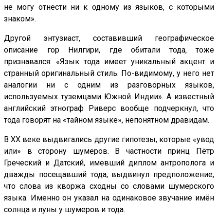
не могу отнести ни к одному из языков, с которыми
знаком».
Другой энтузиаст, составивший географическое
описание гор Нилгири, где обитали тода, тоже
признавался: «Язык тода имеет уникальный акцент и
странный оригинальный стиль. По-видимому, у него нет
аналогии ни с одним из разговорных языков,
используемых туземцами Южной Индии». А известный
английский этнограф Риверс вообще подчеркнул, что
тода говорят на «тайном языке», непонятном дравидам.
В XX веке выдвигались другие гипотезы, которые «увод
или» в сторону шумеров. В частности принц Пётр
Греческий и Датский, имевший диплом антрополога и
дважды посещавший тода, выдвинул предположение,
что слова из кворжа сходны со словами шумерского
языка. Именно он указал на одинаковое звучание имён
солнца и луны у шумеров и тода.