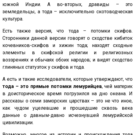
южной Индии. А во-вторых, дравиды – это
земледельцы, а тода – исключительно скотоводческая
культура.
Есть также версия, что тода – потомки скифов.
Сторонники данной версии говорят о сходстве кибиток
кочевников-скифов и хижин тода; находят сходные
элементы в скифской религии и религиозных
воззрениях и обычаях обоих народов; и видят сходство
глиняных статуэток у скифов и тода.
А есть и такие исследователи, которые утверждают, что
тода – это прямые потомки лемурийцев
, чей материк
в доисторическое время погрузился на дно океана. И
рассказы о семи заморских царствах – это не что иное,
как чудом уцелевшие и прошедшие сквозь века
данные о давным-давно исчезнувшей лемурийской
цивилизации.
Возможно, многое из истории и происхождения тода