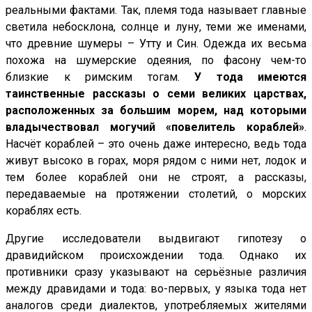
реальными фактами. Так, племя тода называет главные
светила небосклона, солнце и луну, теми же именами,
что древние шумеры – Утту и Син. Одежда их весьма
похожа на шумерские одеяния, по фасону чем-то
близкие к римским тогам.
У тода имеются
таинственные рассказы о семи великих царствах,
расположенных за большим морем, над которыми
владычествовал могучий «повелитель кораблей»
.
Насчёт кораблей – это очень даже интересно, ведь тода
живут высоко в горах, моря рядом с ними нет, лодок и
тем более кораблей они не строят, а рассказы,
передаваемые на протяжении столетий, о морских
кораблях есть.
Другие исследователи выдвигают гипотезу о
дравидийском происхождении тода. Однако их
противники сразу указывают на серьёзные различия
между дравидами и тода: во-первых, у языка тода нет
аналогов среди диалектов, употребляемых жителями