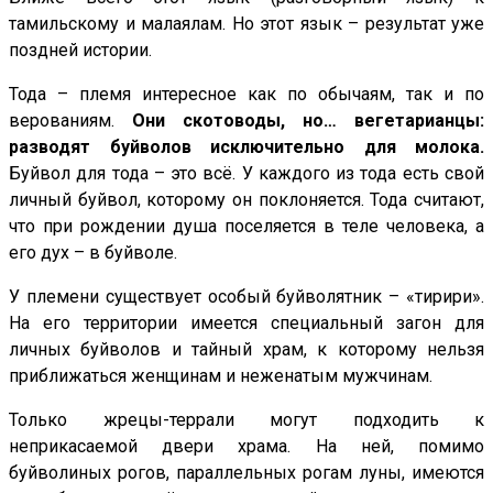
тамильскому и малаялам. Но этот язык – результат уже
поздней истории.
Тода – племя интересное как по обычаям, так и по
верованиям.
Они скотоводы, но… вегетарианцы:
разводят буйволов исключительно для молока.
Буйвол для тода – это всё. У каждого из тода есть свой
личный буйвол, которому он поклоняется. Тода считают,
что при рождении душа поселяется в теле человека, а
его дух – в буйволе.
У племени существует особый буйволятник – «тирири».
На его территории имеется специальный загон для
личных буйволов и тайный храм, к которому нельзя
приближаться женщинам и неженатым мужчинам.
Только жрецы-террали могут подходить к
неприкасаемой двери храма. На ней, помимо
буйволиных рогов, параллельных рогам луны, имеются