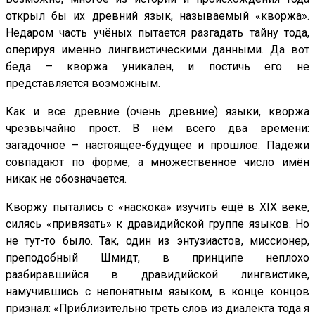
открыл бы их древний язык, называемый «кворжа».
Недаром часть учёных пытается разгадать тайну тода,
оперируя именно лингвистическими данными. Да вот
беда – кворжа уникален, и постичь его не
представляется возможным.
Как и все древние (очень древние) языки, кворжа
чрезвычайно прост. В нём всего два времени:
загадочное – настоящее-будущее и прошлое. Падежи
совпадают по форме, а множественное число имён
никак не обозначается.
Кворжу пытались с «наскока» изучить ещё в XIX веке,
силясь «привязать» к дравидийской группе языков. Но
не тут-то было. Так, один из энтузиастов, миссионер,
преподобный Шмидт, в принципе неплохо
разбиравшийся в дравидийской лингвистике,
намучившись с непонятным языком, в конце концов
признал: «Приблизительно треть слов из диалекта тода я