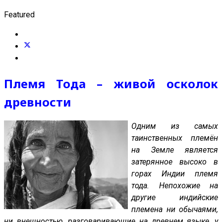
Featured
Племя Тода – живой осколок
древности
Одним из самых
таинственных племён
на Земле является
затерянное высоко в
горах Индии племя
тода. Непохожие на
другие индийские
племена ни обычаями,
ни внешностью, разговаривающие на древнем языке, у