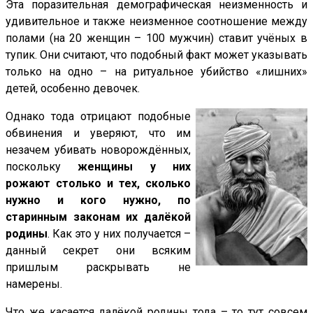
Эта поразительная демографическая неизменность и
удивительное и также неизменное соотношение между
полами (на 20 женщин – 100 мужчин) ставит учёных в
тупик. Они считают, что подобный факт может указывать
только на одно – на ритуальное убийство «лишних»
детей, особенно девочек.
Однако тода отрицают подобные
обвинения и уверяют, что им
незачем убивать новорождённых,
поскольку
женщины у них
рожают столько и тех, сколько
нужно и кого нужно, по
старинным законам их далёкой
родины
. Как это у них получается –
данный секрет они всяким
пришлым раскрывать не
намерены.
Что же касается далёкой родины тода – то тут совсем