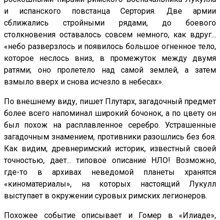
и испанского повстанца Сертория. Две армии
сближались стройными рядами, до боевого
столкновения оставалось совсем немного, как вдруг...
«небо разверзлось и появилось большое огненное тело,
которое неслось вниз, в промежуток между двумя
ратями; оно пролетело над самой землей, а затем
взмыло вверх и снова исчезло в небесах».
По внешнему виду, пишет Плутарх, загадочный предмет
более всего напоминал широкий бочонок, а по цвету он
был похож на расплавленное серебро. Устрашенные
загадочным знамением, противники разошлись без боя.
Как видим, древнеримский историк, известный своей
точностью, дает... типовое описание НЛО! Возможно,
где-то в архивах неведомой планеты хранятся
«киноматериалы», на которых настоящий Лукулл
выступает в окружении суровых римских легионеров.
Похожее событие описывает и Гомер в «Илиаде»,