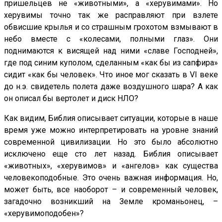
пришельцев не «животными», а «херувимами». Но
херувимы точно так же расправляют при взлете
обвисшие крылья и со страшным грохотом взмывают в
небо вместе с «колесами, полными глаз». Они
поднимаются к висящей над ними «славе Господней»,
где под синим куполом, сделанным «как бы из сапфира»
сидит «как бы человек». Что иное мог сказать в VI веке
до н.э. свидетель полета даже воздушного шара? А как
он описал бы вертолет и диск НЛО?
Как видим, Библия описывает ситуации, которые в наше
время уже можно интерпретировать на уровне знаний
современной цивилизации. Но это было абсолютно
исключено еще сто лет назад. Библия описывает
«животных», «херувимов» и «ангелов» как существа
человекоподобные. Это очень важная информация. Но,
может быть, все наоборот – и современный человек,
загадочно возникший на Земле кроманьонец, –
«херувимоподобен»?