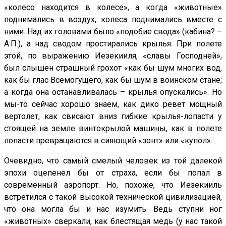
«колесо находится в колесе», а когда «животные»
поднимались в воздух, колеса поднимались вместе с
ними. Над их головами было «подобие свода» (кабина? –
А.П.), а над сводом простирались крылья. При полете
этой, по выражению Иезекииля, «славы Господней»,
был слышен страшный грохот «как бы шум многих вод,
как бы глас Всемогущего, как бы шум в воинском стане;
а когда она останавливалась – крылья опускались». Но
мы-то сейчас хорошо знаем, как дико ревет мощный
вертолет, как свисают вниз гибкие крылья-лопасти у
стоящей на земле винтокрылой машины, как в полете
лопасти превращаются в сияющий «зонт» или «купол».
Очевидно, что самый смелый человек из той далекой
эпохи оцепенел бы от страха, если бы попал в
современный аэропорт. Но, похоже, что Иезекииль
встретился с такой высокой технической цивилизацией,
что она могла бы и нас изумить. Ведь ступни ног
«животных» сверкали, как блестящая медь (у нас такой