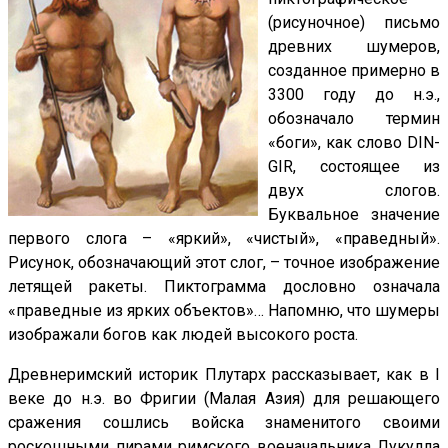
(рисуночное) письмо
древних шумеров,
созданное примерно в
3300 году до н.э.,
обозначало термин
«боги», как слово DIN-
GIR, состоящее из
двух слогов.
Буквальное значение
первого слога – «яркий», «чистый», «праведный».
Рисунок, обозначающий этот слог, – точное изображение
летящей ракеты. Пиктограмма дословно означала
«праведные из ярких объектов»… Напомню, что шумеры
изображали богов как людей высокого роста.
Древнеримский историк Плутарх рассказывает, как в I
веке до н.э. во Фригии (Малая Азия) для решающего
сражения сошлись войска знаменитого своими
роскошными пирами римского военачальника Лукулла