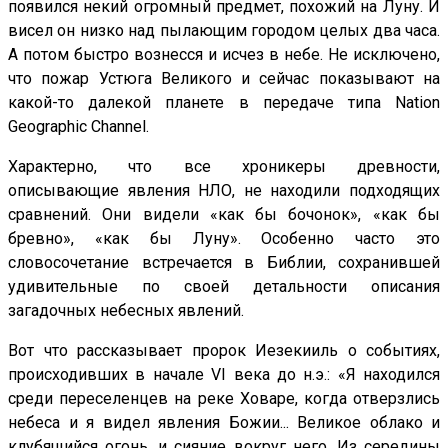
появился некий огромный предмет, похожий на Луну. И
висел он низко над пылающим городом целых два часа.
А потом быстро вознесся и исчез в небе. Не исключено,
что пожар Устюга Великого и сейчас показывают на
какой-то далекой планете в передаче типа Nation
Geographic Channel.
Характерно, что все хроникеры древности,
описывающие явления НЛО, не находили подходящих
сравнений. Они видели «как бы бочонок», «как бы
бревно», «как бы Луну». Особенно часто это
словосочетание встречается в Библии, сохранившей
удивительные по своей детальности описания
загадочных небесных явлений.
Вот что рассказывает пророк Иезекииль о событиях,
происходивших в начале VI века до н.э.: «Я находился
среди переселенцев на реке Ховаре, когда отверзлись
небеса и я видел явления Божии... Великое облако и
клубящийся огонь, и сияние вокруг него. Из середины