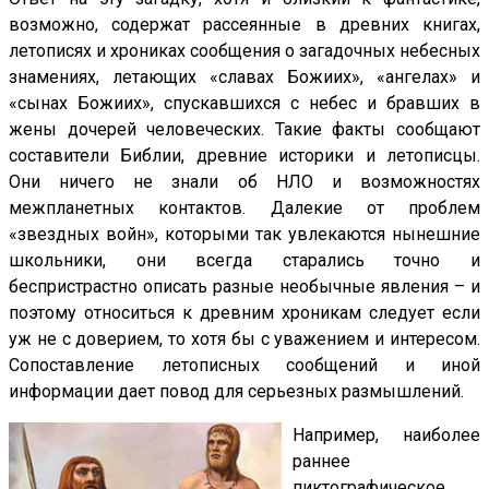
возможно, содержат рассеянные в древних книгах,
летописях и хрониках сообщения о загадочных небесных
знамениях, летающих «славах Божиих», «ангелах» и
«сынах Божиих», спускавшихся с небес и бравших в
жены дочерей человеческих. Такие факты сообщают
составители Библии, древние историки и летописцы.
Они ничего не знали об НЛО и возможностях
межпланетных контактов. Далекие от проблем
«звездных войн», которыми так увлекаются нынешние
школьники, они всегда старались точно и
беспристрастно описать разные необычные явления – и
поэтому относиться к древним хроникам следует если
уж не с доверием, то хотя бы с уважением и интересом.
Сопоставление летописных сообщений и иной
информации дает повод для серьезных размышлений.
Например, наиболее
раннее
пиктографическое