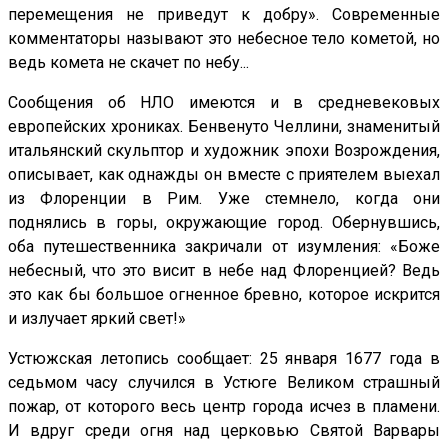
перемещения не приведут к добру». Современные
комментаторы называют это небесное тело кометой, но
ведь комета не скачет по небу...
Сообщения об НЛО имеются и в средневековых
европейских хрониках. Бенвенуто Челлини, знаменитый
итальянский скульптор и художник эпохи Возрождения,
описывает, как однажды он вместе с приятелем выехал
из Флоренции в Рим. Уже стемнело, когда они
поднялись в горы, окружающие город. Обернувшись,
оба путешественника закричали от изумления: «Боже
небесный, что это висит в небе над Флоренцией? Ведь
это как бы большое огненное бревно, которое искрится
и излучает яркий свет!»
Устюжская летопись сообщает: 25 января 1677 года в
седьмом часу случился в Устюге Великом страшный
пожар, от которого весь центр города исчез в пламени.
И вдруг среди огня над церковью Cвятой Варвары