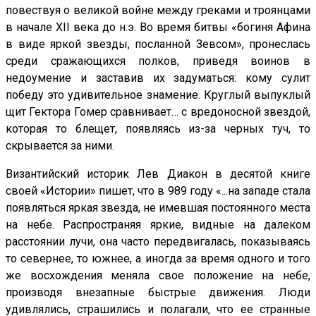
повествуя о великой войне между греками и троянцами
в начале XII века до н.э. Во время битвы «богиня Афина
в виде яркой звезды, посланной Зевсом», пронеслась
среди сражающихся полков, приведя воинов в
недоумение и заставив их задуматься: кому сулит
победу это удивительное знамение. Круглый выпуклый
щит Гектора Гомер сравнивает… с вредоносной звездой,
которая то блещет, появляясь из-за черных туч, то
скрывается за ними.
Византийский историк Лев Диакон в десятой книге
своей «Истории» пишет, что в 989 году «...на западе стала
появляться яркая звезда, не имевшая постоянного места
на небе. Распространяя яркие, видные на далеком
расстоянии лучи, она часто передвигалась, показываясь
то севернее, то южнее, а иногда за время одного и того
же восхождения меняла свое положение на небе,
производя внезапные быстрые движения. Люди
удивлялись, страшились и полагали, что ее странные