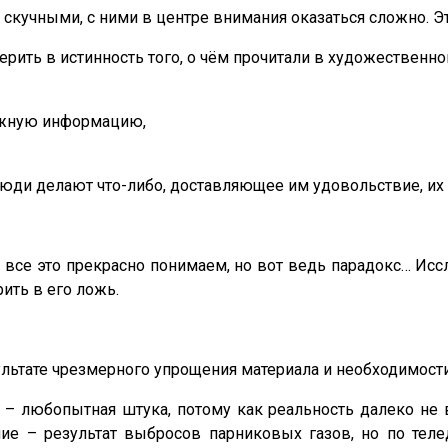
кучными, с ними в центре внимания оказаться сложно. Это
рить в истинность того, о чём прочитали в художественной 
ложную информацию,
 люди делают что-либо, доставляющее им удовольствие, и
 все это прекрасно понимаем, но вот ведь парадокс… Ис
ить в его ложь.
льтате чрезмерного упрощения материала и необходимости
– любопытная штука, потому как реальность далеко не в
ние – результат выбросов парниковых газов, но по тел