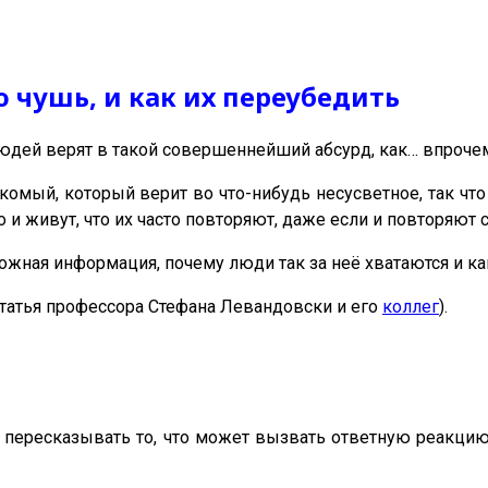
 чушь, и как их переубедить
дей верят в такой совершеннейший абсурд, как… впрочем,
комый, который верит во что-нибудь несусветное, так чт
о и живут, что их часто повторяют, даже если и повторяют
ложная информация, почему люди так за неё хватаются и ка
 статья профессора Стефана Левандовски и его
коллег
).
ересказывать то, что может вызвать ответную реакцию –