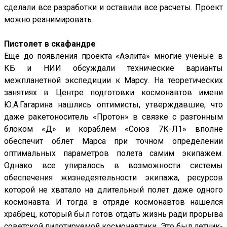
сделали все разработки и оставили все расчеты. Проект
можно реанимировать.
Пистолет в скафандре
Еще до появления проекта «Аэлита» многие ученые в
КБ и НИИ обсуждали технические варианты
межпланетной экспедиции к Марсу. На теоретических
занятиях в Центре подготовки космонавтов имени
Ю.А.Гагарина нашлись оптимисты, утверждавшие, что
даже ракетоноситель «Протон» в связке с разгонным
блоком «Д» и кораблем «Союз 7К-Л1» вполне
обеспечит облет Марса при точном определении
оптимальных параметров полета самим экипажем.
Однако все упиралось в возможности системы
обеспечения жизнедеятельности экипажа, ресурсов
которой не хватало на длительный полет даже одного
космонавта. И тогда в отряде космонавтов нашелся
храбрец, который был готов отдать жизнь ради прорыва
советской пилотируемой космонавтики. Это был летчик-