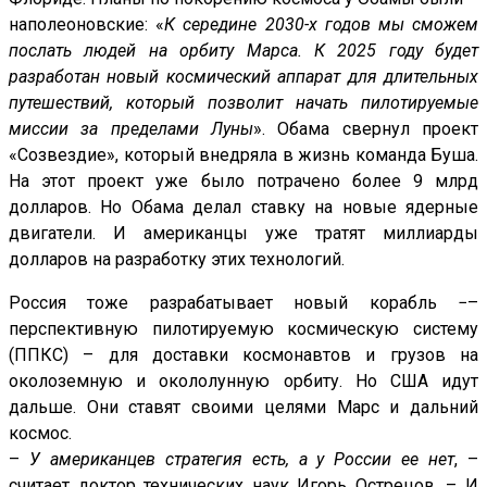
наполеоновские: «
К середине 2030-х годов мы сможем
послать людей на орбиту Марса. К 2025 году будет
разработан новый космический аппарат для длительных
путешествий, который позволит начать пилотируемые
миссии за пределами Луны
». Обама свернул проект
«Созвездие», который внедряла в жизнь команда Буша.
На этот проект уже было потрачено более 9 млрд
долларов. Но Обама делал ставку на новые ядерные
двигатели. И американцы уже тратят миллиарды
долларов на разработку этих технологий.
Россия тоже разрабатывает новый корабль −–
перспективную пилотируемую космическую систему
(ППКС) – для доставки космонавтов и грузов на
околоземную и окололунную орбиту. Но США идут
дальше. Они ставят своими целями Марс и дальний
космос.
–
У американцев стратегия есть, а у России ее нет
, –
считает доктор технических наук Игорь Острецов. – И