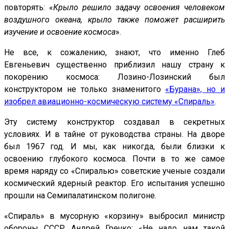
повторять: «
Крыло решило задачу освоения человеком
воздушного океана, крыло также поможет расширить
изучение и освоение космоса
».
Не все, к сожалению, знают, что именно Глеб
Евгеньевич существенно приблизил нашу страну к
покорению космоса: Лозино-Лозинский был
конструктором не только знаменитого
«Бурана», но и
изобрел авиационно-космическую систему «Спираль»
.
Эту систему конструктор создавал в секретных
условиях. И в тайне от руководства страны. На дворе
был 1967 год. И мы, как никогда, были близки к
освоению глубокого космоса. Почти в то же самое
время наряду со «Спиралью» советские ученые создали
космический ядерный реактор. Его испытания успешно
прошли на Семипалатинском полигоне.
«Спираль» в мусорную «корзину» выбросил министр
обороны СССР Андрей Гречко: «Не надо нам такой