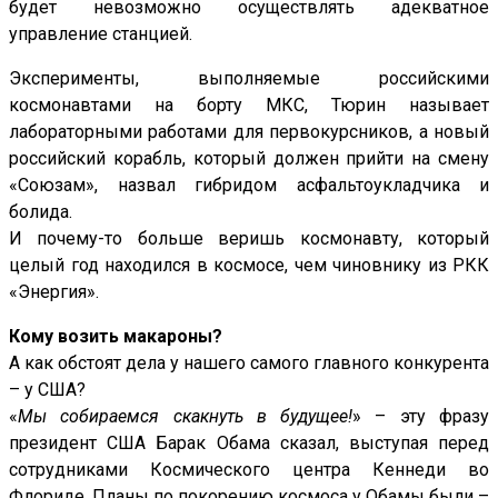
будет невозможно осуществлять адекватное
управление станцией.
Эксперименты, выполняемые российскими
космонавтами на борту МКС, Тюрин называет
лабораторными работами для первокурсников, а новый
российский корабль, который должен прийти на смену
«Союзам», назвал гибридом асфальтоукладчика и
болида.
И почему-то больше веришь космонавту, который
целый год находился в космосе, чем чиновнику из РКК
«Энергия».
Кому возить макароны?
А как обстоят дела у нашего самого главного конкурента
– у США?
«
Мы собираемся скакнуть в будущее!
» – эту фразу
президент США Барак Обама сказал, выступая перед
сотрудниками Космического центра Кеннеди во
Флориде. Планы по покорению космоса у Обамы были –