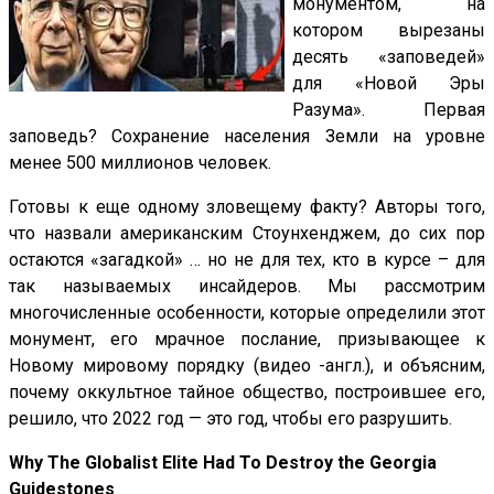
монументом, на
котором вырезаны
десять «заповедей»
для «Новой Эры
Разума». Первая
заповедь? Сохранение населения Земли на уровне
менее 500 миллионов человек.
Готовы к еще одному зловещему факту? Авторы того,
что назвали американским Стоунхенджем, до сих пор
остаются «загадкой» … но не для тех, кто в курсе – для
так называемых инсайдеров. Мы рассмотрим
многочисленные особенности, которые определили этот
монумент, его мрачное послание, призывающее к
Новому мировому порядку (видео -англ.), и объясним,
почему оккультное тайное общество, построившее его,
решило, что 2022 год — это год, чтобы его разрушить.
Why The Globalist Elite Had To Destroy the Georgia
Guidestones