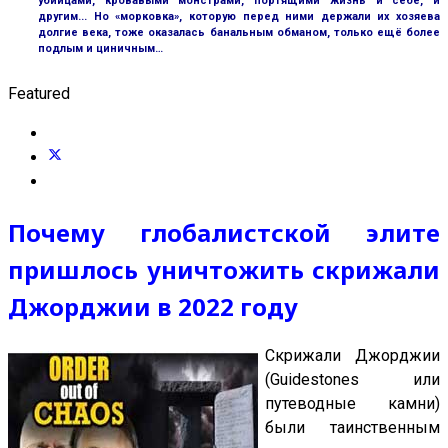
убийцами, кровавыми монстрами, портящими жизнь и себе, и
другим... Но «морковка», которую перед ними держали их хозяева
долгие века, тоже оказалась банальным обманом, только ещё более
подлым и циничным…
Featured
Почему глобалистской элите
пришлось уничтожить скрижали
Джорджии в 2022 году
Скрижали Джорджии
(Guidestones или
путеводные камни)
были таинственным