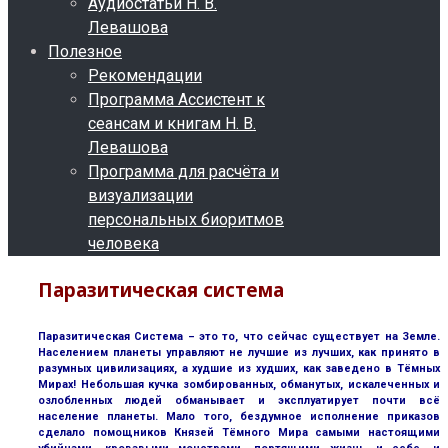
Аудиостатьи Н. В.
Левашова
Полезное
Рекомендации
Программа Ассистент к
сеансам и книгам Н. В.
Левашова
Программа для расчёта и
визуализации
персональных биоритмов
человека
Паразитическая система
Паразитическая Система – это то, что сейчас существует на Земле.
Населением планеты управляют не лучшие из лучших, как принято в
разумных цивилизациях, а худшие из худших, как заведено в Тёмных
Мирах! Небольшая кучка зомбированных, обманутых, искалеченных и
озлобленных людей обманывает и эксплуатирует почти всё
население планеты. Мало того, бездумное исполнение приказов
сделало помощников Князей Тёмного Мира самыми настоящими