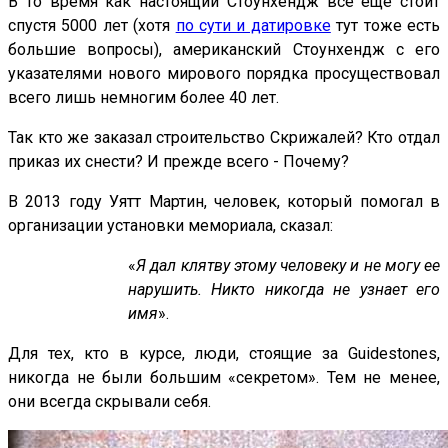
В то время как настоящий Стоунхендж все еще стоит
спустя 5000 лет (хотя
по сути и датировке
тут тоже есть
большие вопросы), американский Стоунхендж с его
указателями нового мирового порядка просуществовал
всего лишь немногим более 40 лет.
Так кто же заказал строительство Скрижалей? Кто отдал
приказ их снести? И прежде всего - Почему?
В 2013 году Уятт Мартин, человек, который помогал в
организации установки мемориала, сказал:
«
Я дал клятву этому человеку и не могу ее
нарушить. Никто никогда не узнает его
имя
».
Для тех, кто в курсе, люди, стоящие за Guidestones,
никогда не были большим «секретом». Тем не менее,
они всегда скрывали себя.