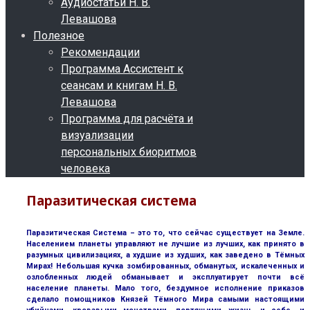
Аудиостатьи Н. В.
Левашова
Полезное
Рекомендации
Программа Ассистент к
сеансам и книгам Н. В.
Левашова
Программа для расчёта и
визуализации
персональных биоритмов
человека
Паразитическая система
Паразитическая Система – это то, что сейчас существует на Земле.
Населением планеты управляют не лучшие из лучших, как принято в
разумных цивилизациях, а худшие из худших, как заведено в Тёмных
Мирах! Небольшая кучка зомбированных, обманутых, искалеченных и
озлобленных людей обманывает и эксплуатирует почти всё
население планеты. Мало того, бездумное исполнение приказов
сделало помощников Князей Тёмного Мира самыми настоящими