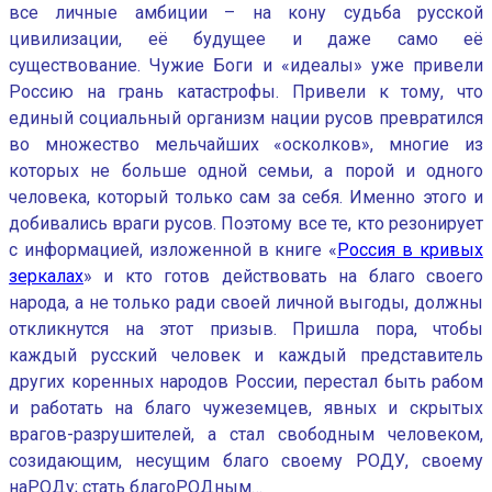
все личные амбиции – на кону судьба русской
цивилизации, её будущее и даже само её
существование. Чужие Боги и «идеалы» уже привели
Россию на грань катастрофы. Привели к тому, что
единый социальный организм нации русов превратился
во множество мельчайших «осколков», многие из
которых не больше одной семьи, а порой и одного
человека, который только сам за себя. Именно этого и
добивались враги русов. Поэтому все те, кто резонирует
с информацией, изложенной в книге «
Россия в кривых
зеркалах
» и кто готов действовать на благо своего
народа, а не только ради своей личной выгоды, должны
откликнутся на этот призыв. Пришла пора, чтобы
каждый русский человек и каждый представитель
других коренных народов России, перестал быть рабом
и работать на благо чужеземцев, явных и скрытых
врагов-разрушителей, а стал свободным человеком,
созидающим, несущим благо своему РОДУ, своему
наРОДу; стать благоРОДным…