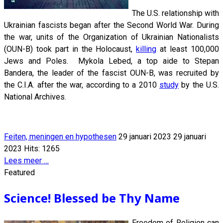
The U.S. relationship with
Ukrainian fascists began after the Second World War. During
the war, units of the Organization of Ukrainian Nationalists
(OUN-B) took part in the Holocaust,
killing
at least 100,000
Jews and Poles. Mykola Lebed, a top aide to Stepan
Bandera, the leader of the fascist OUN-B, was recruited by
the C.I.A. after the war, according to a 2010
study
by the U.S.
National Archives.
Feiten, meningen en hypothesen
29 januari 2023
29 januari
2023
Hits: 1265
Lees meer …
Featured
Science! Blessed be Thy Name
Freedom of Religion can