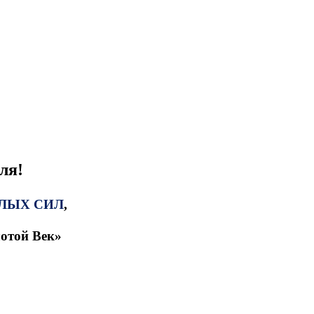
ля!
ТЛЫХ СИЛ
,
отой Век»