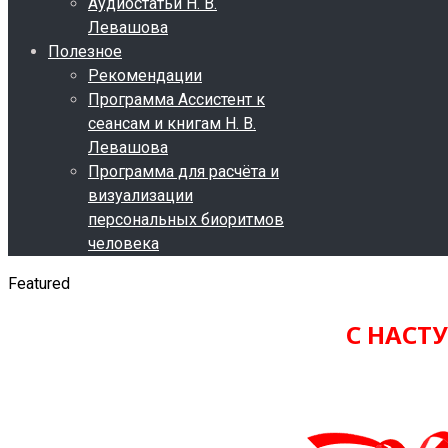
Аудиостатьи Н. В.
Левашова
Полезное
Рекомендации
Программа Ассистент к
сеансам и книгам Н. В.
Левашова
Программа для расчёта и
визуализации
персональных биоритмов
человека
Featured
С НАСТ