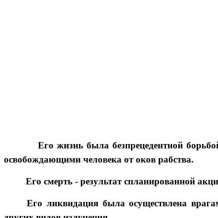
Его жизнь была безпрецедентной борьбой
освобождающими человека от оков рабства.
Его смерть - результат спланированной акц
Его ликвидация была осуществлена врагам
других видов излучения.