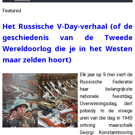
Featured
Het Russische V-Day-verhaal (of de
geschiedenis van de Tweede
Wereldoorlog die je in het Westen
maar zelden hoort)
Elk jaar op 9 mei viert de
Russische Federatie
haar belangrijkste
nationale feestdag,
Overwinningsdag, den'
pobedy. In de vroege
uren van die dag in 1945
ontving maarschalk
Georgi Konstantinovitsj