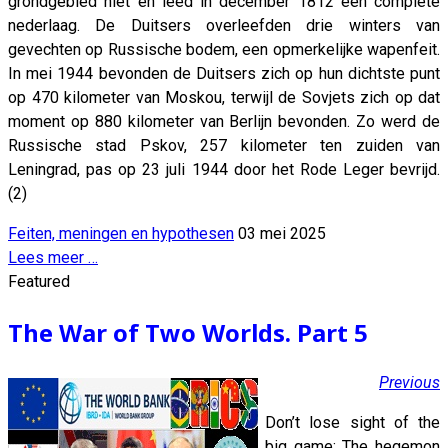
grondgebied niet en leed in december 1812 een complete
nederlaag. De Duitsers overleefden drie winters van
gevechten op Russische bodem, een opmerkelijke wapenfeit.
In mei 1944 bevonden de Duitsers zich op hun dichtste punt
op 470 kilometer van Moskou, terwijl de Sovjets zich op dat
moment op 880 kilometer van Berlijn bevonden. Zo werd de
Russische stad Pskov, 257 kilometer ten zuiden van
Leningrad, pas op 23 juli 1944 door het Rode Leger bevrijd.
(2)
Feiten, meningen en hypothesen
03 mei 2025
Lees meer …
Featured
The War of Two Worlds. Part 5
Previous
Don’t lose sight of the
big game: The hegemon