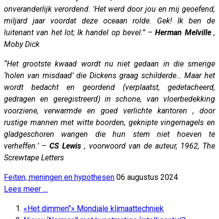
onveranderlijk verordend. 'Het werd door jou en mij geoefend,
miljard jaar voordat deze oceaan rolde. Gek! Ik ben de
luitenant van het lot; Ik handel op bevel.” –
Herman Melville
,
Moby Dick
“Het grootste kwaad wordt nu niet gedaan in die smerige
‘holen van misdaad’ die Dickens graag schilderde… Maar het
wordt bedacht en geordend (verplaatst, gedetacheerd,
gedragen en geregistreerd) in schone, van vloerbedekking
voorziene, verwarmde en goed verlichte kantoren , door
rustige mannen met witte boorden, geknipte vingernagels en
gladgeschoren wangen die hun stem niet hoeven te
verheffen.’ –
CS Lewis
, voorwoord van de auteur, 1962, The
Screwtape Letters
Feiten, meningen en hypothesen
06 augustus 2024
Lees meer …
«Het dimmen"» Mondiale klimaattechniek