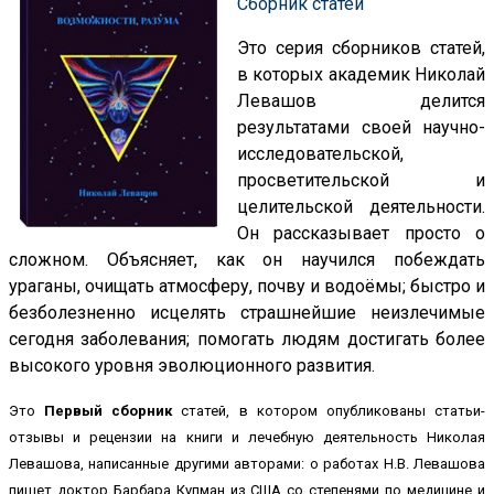
Сборник статей
Это серия сборников статей,
в которых академик Николай
Левашов делится
результатами своей научно-
исследовательской,
просветительской и
целительской деятельности.
Он рассказывает просто о
сложном. Объясняет, как он научился побеждать
ураганы, очищать атмосферу, почву и водоёмы; быстро и
безболезненно исцелять страшнейшие неизлечимые
сегодня заболевания; помогать людям достигать более
высокого уровня эволюционного развития.
Это
Первый сборник
статей, в котором опубликованы статьи-
отзывы и рецензии на книги и лечебную деятельность Николая
Левашова, написанные другими авторами: о работах Н.В. Левашова
пишет доктор Барбара Купман из США со степенями по медицине и