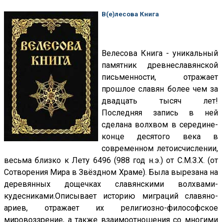
В(е)лесова Книга
Велесова Книга - уникальный
памятник древнеславянской
письменности, отражает
прошлое славян более чем за
двадцать тысяч лет!
Последняя запись в ней
сделана волхвом в середине-
конце десятого века в
современном летоисчислении,
весьма близко к Лету 6496 (988 год н.э.) от С.М.З.Х. (от
Сотворения Мира в Звёздном Храме). Была вырезана на
деревянных дощечках славянскими волхвами-
кудесниками.Описывает историю миграций славяно-
ариев, отражает их религиозно-философское
мировоззрение, а также взаимоотношения со многими