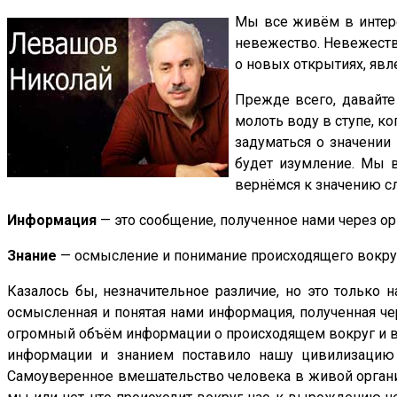
Мы все живём в интере
невежество. Невежеств
о новых открытиях, явле
Прежде всего, давайте 
молоть воду в ступе, ко
задуматься о значении
будет изумление. Мы в
вернёмся к значению с
Информация
— это сообщение, полученное нами через ор
Знание
— осмысление и понимание происходящего вокруг 
Казалось бы, незначительное различие, но это только н
осмысленная и понятая нами информация, полученная че
огромный объём информации о происходящем вокруг и в
информации и знанием поставило нашу цивилизаци
Самоуверенное вмешательство человека в живой организ