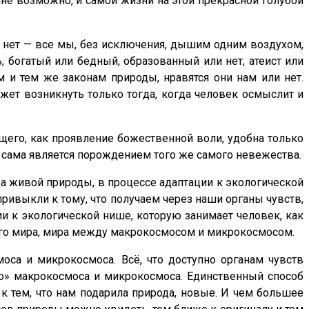
лне возможно, и самой жизни на этой прекрасной голубой
ли нет — все мы, без исключения, дышим одним воздухом,
, богатый или бедный, образованный или нет, атеист или
 и тем же законам природы, нравятся они нам или нет.
ожет возникнуть только тогда, когда человек осмыслит и
ящего, как проявление божественной воли, удобна только
о сама является порождением того же самого невежества.
да живой природы, в процессе адаптации к экологической
привыкли к тому, что получаем через наши органы чувств,
ии к экологической нише, которую занимает человек, как
ного мира, мира между макрокосмосом и микрокосмосом.
са и микрокосмоса. Всё, что доступно органам чувств
ью» макрокосмоса и микрокосмоса. Единственный способ
 к тем, что нам подарила природа, новые. И чем большее