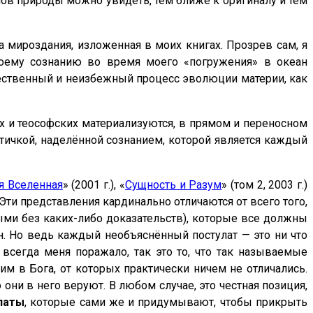
нов природы можно увидеть, тем ближе к оригиналу и тем
 мироздания, изложенная в моих книгах. Прозрев сам, я
моему сознанию во время моего «погружения» в океан
тественный и неизбежный процесс эволюции материи, как
х и теософских материализуются, в прямом и переносном
тичкой, наделённой сознанием, которой является каждый
я Вселенная
» (2001 г.), «
Сущность и Разум
» (том 2, 2003 г.)
Эти представления кардинально отличаются от всего того,
ыми без каких-либо доказательств), которые все должны
н. Но ведь каждый необъяснённый постулат — это ни что
о всегда меня поражало, так это то, что так называемые
им в Бога, от которых практически ничем не отличались.
 они в него веруют. В любом случае, это честная позиция,
латы
, которые сами же и придумывают, чтобы прикрыть