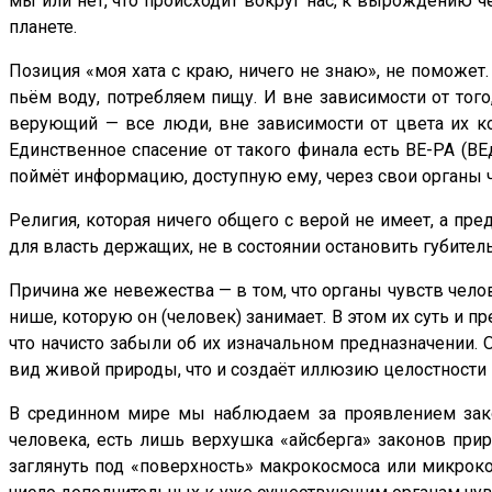
мы или нет, что происходит вокруг нас, к вырождению ч
планете.
Позиция «моя хата с краю, ничего не знаю», не поможет
пьём воду, потребляем пищу. И вне зависимости от того
верующий — все люди, вне зависимости от цвета их ко
Единственное спасение от такого финала есть ВЕ-РА (ВЕд
поймёт информацию, доступную ему, через свои органы ч
Религия, которая ничего общего с верой не имеет, а пр
для власть держащих, не в состоянии остановить губите
Причина же невежества — в том, что органы чувств чело
нише, которую он (человек) занимает. В этом их суть и п
что начисто забыли об их изначальном предназначении. 
вид живой природы, что и создаёт иллюзию целостности
В срединном мире мы наблюдаем за проявлением закон
человека, есть лишь верхушка «айсберга» законов при
заглянуть под «поверхность» макрокосмоса или микрок