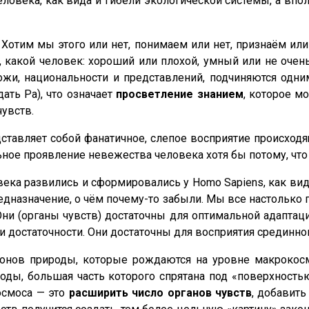
еловека, как вида и гибели экологической системы, а впо
. Хотим мы этого или нет, понимаем или нет, признаём и
, какой человек: хороший или плохой, умный или не очень
жи, национальности и представлений, подчиняются одним
ать Ра), что означает
просветление знанием
, которое м
увств.
едставляет собой фанатичное, слепое восприятие происход
льное проявление невежества человека хотя бы потому, чт
века развились и сформировались у Homo Sapiens, как ви
редназначение, о чём почему-то забыли. Мы все настолько 
Они (органы чувств) достаточны для оптимальной адаптац
 и достаточности. Они достаточны для восприятия средин
ов природы, которые рождаются на уровне макрокосмо
роды, большая часть которого спрятана под «поверхност
осмоса — это
расширить число органов чувств
, добавить