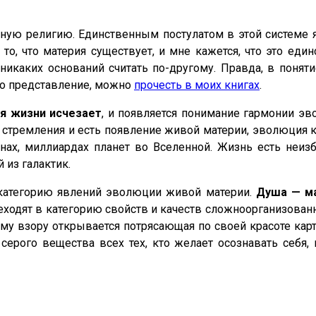
дную религию. Единственным постулатом в этой системе я
о, что материя существует, и мне кажется, что это един
 никаких оснований считать по-другому. Правда, в понят
то представление, можно
прочесть в моих книгах
.
я жизни исчезает
, и появляется понимание гармонии эв
 стремления и есть появление живой материи, эволюция к
нах, миллиардах планет во Вселенной. Жизнь есть неиз
 из галактик.
в категорию явлений эволюции живой материи.
Душа — м
еходят в категорию свойств и качеств сложноорганизова
ему взору открывается потрясающая по своей красоте карт
 серого вещества всех тех, кто желает осознавать себя,