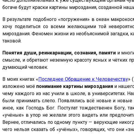
число дополнительных к уже существующим органам чувст
богаче будут краски картины мироздания, созданной на
В результате подобного «погружения» в океан макрокос
хочу поделиться со всеми желающими той невероятно
мироздания. Феномен жизни из необъяснимой загадки, к
таковой.
Понятия души, реинкарнации, сознания, памяти
и многи
смысле, и обретают неземную красоту ясных и чётких п
думающий человек.
В моих книгах «
Последнее Обращение к Человечеству
» (
изложено моё
понимание картины мироздания
и нашего
чему каждого из нас учили в школе, в университетах. 
были принимать слепо. Появлялись всё новые и новые п
иное, как Господь Бог. Постулат тождественен Богу, та
«учёные» в упор не желали этого видеть или предпочита
Вернее, отличались по одному пункту — верующие никогда 
чего нельзя сказать об «учёных», говорящих, что они «з