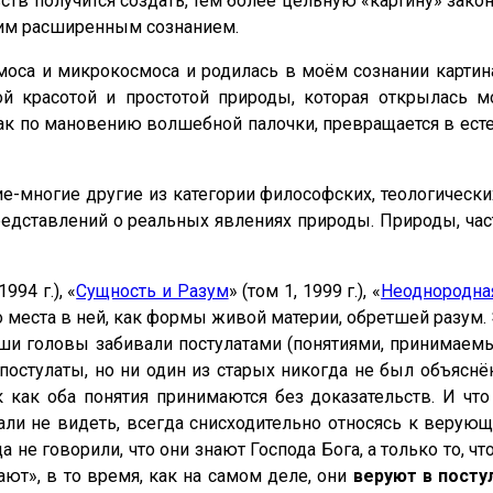
в получится создать, тем более цельную «картину» зако
шим расширенным сознанием.
моса и микрокосмоса и родилась в моём сознании картина
й красотой и простотой природы, которая открылась 
ак по мановению волшебной палочки, превращается в ес
е-многие другие из категории философских, теологически
редставлений о реальных явлениях природы. Природы, час
1994 г.), «
Сущность и Разум
» (том 1, 1999 г.), «
Неоднородна
 места в ней, как формы живой материи, обретшей разум. 
Наши головы забивали постулатами (понятиями, принимаем
остулаты, но ни один из старых никогда не был объяснё
к как оба понятия принимаются без доказательств. И чт
ли не видеть, всегда снисходительно относясь к верующ
не говорили, что они знают Господа Бога, а только то, что
нают», в то время, как на самом деле, они
веруют в посту