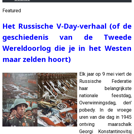
Featured
Het Russische V-Day-verhaal (of de
geschiedenis van de Tweede
Wereldoorlog die je in het Westen
maar zelden hoort)
Elk jaar op 9 mei viert de
Russische Federatie
haar belangrijkste
nationale feestdag,
Overwinningsdag, den'
pobedy. In de vroege
uren van die dag in 1945
ontving maarschalk
Georgi Konstantinovitsj