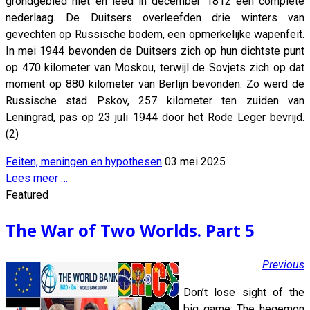
grondgebied niet en leed in december 1812 een complete
nederlaag. De Duitsers overleefden drie winters van
gevechten op Russische bodem, een opmerkelijke wapenfeit.
In mei 1944 bevonden de Duitsers zich op hun dichtste punt
op 470 kilometer van Moskou, terwijl de Sovjets zich op dat
moment op 880 kilometer van Berlijn bevonden. Zo werd de
Russische stad Pskov, 257 kilometer ten zuiden van
Leningrad, pas op 23 juli 1944 door het Rode Leger bevrijd.
(2)
Feiten, meningen en hypothesen
03 mei 2025
Lees meer …
Featured
The War of Two Worlds. Part 5
Previous
Don’t lose sight of the
big game: The hegemon