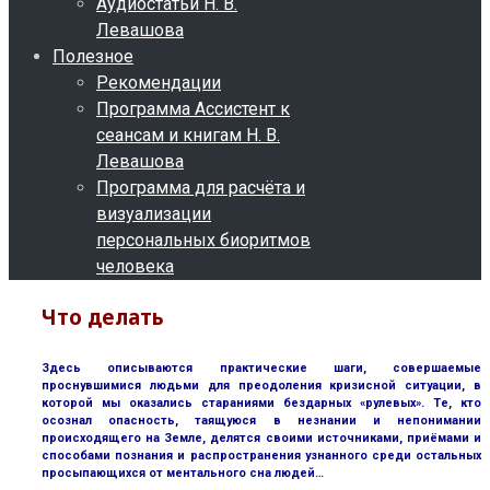
Аудиостатьи Н. В.
Левашова
Полезное
Рекомендации
Программа Ассистент к
сеансам и книгам Н. В.
Левашова
Программа для расчёта и
визуализации
персональных биоритмов
человека
Что делать
Здесь описываются практические шаги, совершаемые
проснувшимися людьми для преодоления кризисной ситуации, в
которой мы оказались стараниями бездарных «рулевых». Те, кто
осознал опасность, таящуюся в незнании и непонимании
происходящего на Земле, делятся своими источниками, приёмами и
способами познания и распространения узнанного среди остальных
просыпающихся от ментального сна людей…