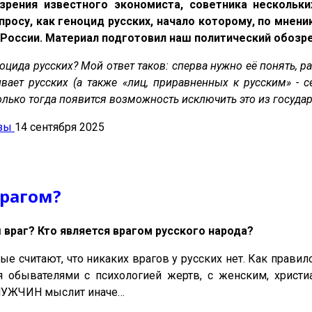
зрения известного экономиста, советника нескольки
осу, как геноцид русских, начало которому, по мнени
 России. Материал подготовил наш политический обозр
цида русских? Мой ответ таков: сперва нужно её понять, р
ает русских (а также «лиц, приравненных к русским» - се
олько тогда появится возможность исключить это из госуда
езы
14 сентября 2025
рагом?
ш враг? Кто является врагом русского народа?
ые считают, что никаких врагов у русских нет. Как прави
я обывателями с психологией жертв, с женским, христ
МУЖЧИН мыслит иначе…