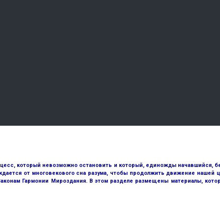
оцесс, который невозможно остановить и который, единожды начавшийся, бе
ждается от многовекового сна разума, чтобы продолжить движение нашей ц
 Законам Гармонии Мироздания. В этом разделе размещены материалы, кото