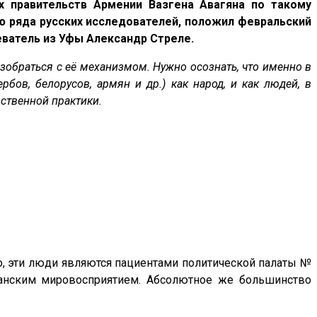
х правительств Армении Вазгена Авагяна по такому
ю ряда русских исследователей, положил февральский
еватель из Уфы Александр Стреле.
азобраться с её механизмом. Нужно осознать, что именно в
рбов, белорусов, армян и др.) как народ, и как людей, в
рственной практики.
ло, эти люди являются пациентами политической палаты №
ианским мировосприятием. Абсолютное же большинство