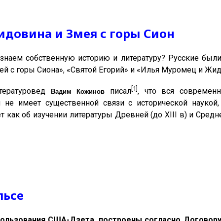
идовина и Змея с горы Сион
наем собственную историю и литературу? Русские были
ей с горы Сиона», «Святой Егорий» и «Илья Муромец и Жи
[1]
итературовед
пиcал
, что вся современн
Вадим Кожинов
и не имеет существенной связи с исторической наукой
т как об изучении литературы Древней (до XIII в) и Средне
льсе
ользования США-Дзета, построены согласно Договору 