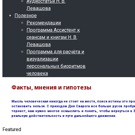
Аудиостатьи Н. В.
Левашова
Полезное
Рекомендации
Программа Ассистент к
сеансам и книгам Н. В.
Левашова
Программа для расчёта и
визуализации
персональных биоритмов
человека
Факты, мнения и гипотезы
Мысль человеческая никогда не стоит на месте, поиск истины это пр
остановить нельзя. С приходом Дня Сварога все больше русов пробу
тернист, нам нужно многое осмыслить и понять, чтобы вернуться к
реальную действительность и пути дальнейшего движения.
Featured