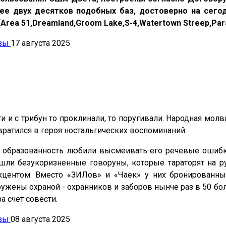
е двух десятков подобных баз, достоверно на сегод
 (Area 51,Dreamland,Groom Lake,S-4,Watertown Streep,Par
езы
17 августа 2025
и и с трибун то проклинали, то поругивали. Народная мол
вратился в героя ностальгических воспоминаний.
а образованность любили высмеивать его речевые ошибки
ли безукоризненные говоруны, которые тараторят на ру
кцентом. Вместо «ЗИЛов» и «Чаек» у них бронированны
ужены охраной - охранников и заборов нынче раз в 50 бо
а счёт совести.
езы
08 августа 2025