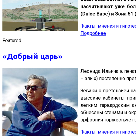
насчитывают уже боле
(Dulce Base) и Зона 51
Факты, мнения и гипот
Подробнее
Featured
«Добрый царь»
Леонида Ильича в печат
– злых) постепенно пре
Зеваки с претензией н
высокие кабинеты приш
лёгким гарвардским а
обнесены стенами и окр
орфоэпия торжествует з
Факты, мнения и гипот