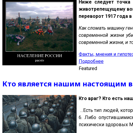
Ниже следует точка 
животрепещущему вопр
переворот 1917 года в
Как сломать машину гено
современной жизни убив
современной жизни, и т
Факты, мнения и гипот
Подробнее
Featured
Кто является нашим настоящим в
Кто враг? Кто есть на
…Есть тип людей, котор
6. Либо опустившимис
психически здоровых 